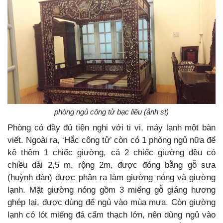
phòng ngủ công tử bạc liêu (ảnh st)
Phòng có đầy đủ tiện nghi với ti vi, máy lạnh một bàn
viết. Ngoài ra, ‘Hắc công tử’ còn có 1 phòng ngủ nữa để
kê thêm 1 chiếc giường, cả 2 chiếc giường đều có
chiều dài 2,5 m, rộng 2m, được đóng bằng gỗ sưa
(huỳnh đàn) được phân ra làm giường nóng và giường
lạnh. Mặt giường nóng gồm 3 miếng gỗ giáng hương
ghép lại, được dùng để ngủ vào mùa mưa. Còn giường
lạnh có lót miếng đá cẩm thạch lớn, nên dùng ngủ vào