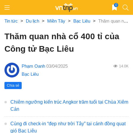
Skip
0
to
content
Tin tức
>
Du lịch
>
Miền Tây
>
Bạc Liêu
>
Thăm quan nhà cổ 400 tỉ của Công tử Bạc Liêu
Thăm quan nhà cổ 400 tỉ của
Công tử Bạc Liêu
Phạm Oanh
03/04/2025
14.0K
Bạc Liêu
Chia sẻ
Chiêm ngưỡng kiến trúc Angkor trăm tuổi tại Chùa Xiêm
Cán
Cùng đi check-in “đẹp như trời Tây” tại cánh đồng quạt
gió Bạc Liêu