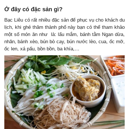
Ở đây có đặc sản gì?
Bạc Liêu có rất nhiều đặc sản để phục vụ cho khách du
lịch, khi ghé thăm thành phố này bạn có thể tham khảo
một số món ăn như là: lẩu mắm, bánh tằm Ngan dừa,
nhãn, bánh xèo, bún bò cay, bún nước lèo, cua, ốc mỡ,
ốc len, xá pấu, bồn bồn, ba khía,…