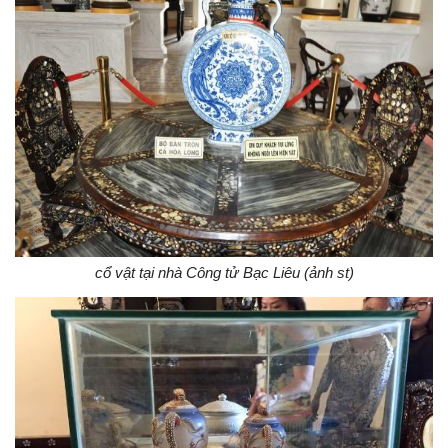
cổ vật tại nhà Công tử Bạc Liêu (ảnh st)