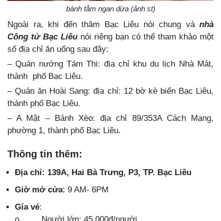
bánh tằm ngan dừa (ảnh st)
Ngoài ra, khi đến thăm Bạc Liêu nói chung và
nhà
Công tử Bạc Liêu
nói riêng bạn có thể tham khảo một
số địa chỉ ăn uống sau đây:
– Quán nướng Tám Thi: địa chỉ khu du lịch Nhà Mát,
thành phố Bạc Liêu.
– Quán ăn Hoài Sang: địa chỉ: 12 bờ kè biển Bạc Liêu,
thành phố Bạc Liêu.
– A Mật – Bánh Xèo: địa chỉ 89/353A Cách Mạng,
phường 1, thành phố Bạc Liêu.
Thông tin thêm:
Địa chỉ: 139A, Hai Bà Trưng, P3, TP. Bạc Liêu
Giờ mở cửa
: 9 AM- 6PM
Gía vé
:
o Người lớn: 45.000đ/người