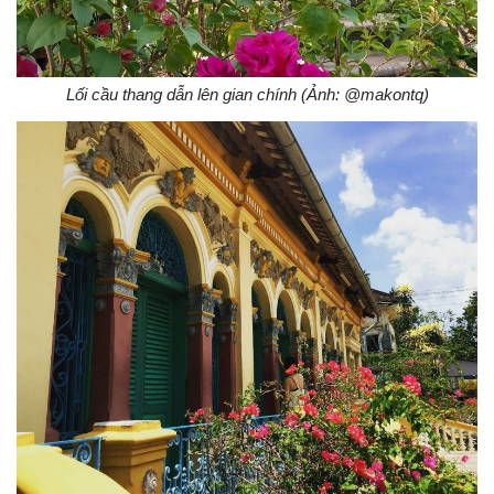
Lối cầu thang dẫn lên gian chính (Ảnh: @makontq)