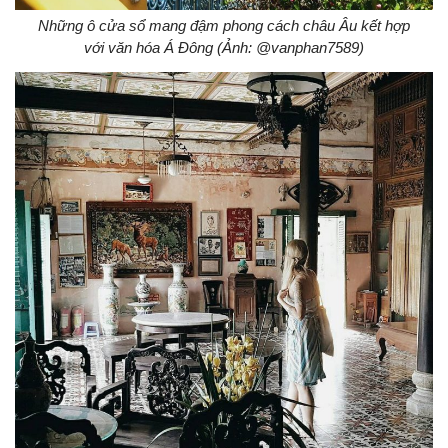
Những ô cửa sổ mang đậm phong cách châu Âu kết hợp
với văn hóa Á Đông (Ảnh: @vanphan7589)