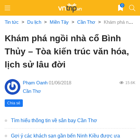
Skip
0
to
content
Tin tức
>
Du lịch
>
Miền Tây
>
Cần Thơ
>
Khám phá ngồi nhà cổ Bình Thủy – Tòa kiến trúc văn hóa, lịch sử lâu đời
Khám phá ngồi nhà cổ Bình
Thủy – Tòa kiến trúc văn hóa,
lịch sử lâu đời
Phạm Oanh
01/06/2018
15.6K
Cần Thơ
Chia sẻ
Tìm hiểu thông tin về sân bay Cần Thơ
Gợi ý các khách sạn gần bến Ninh Kiều được ưa