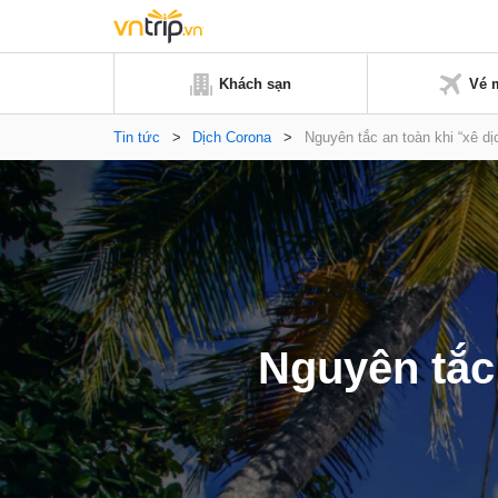
Khách sạn
Vé 
Tin tức
>
Dịch Corona
>
Nguyên tắc an toàn khi “xê d
Nguyên tắc