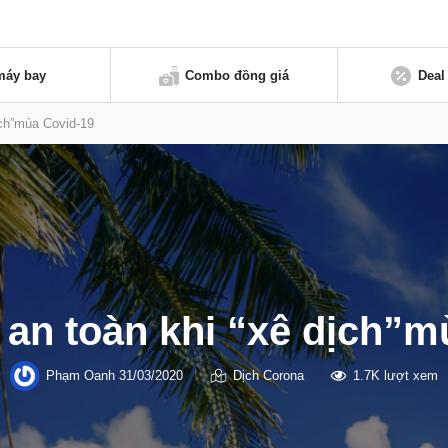
máy bay
Combo đồng giá
Deal
ịch”mùa Covid-19
 an toàn khi “xê dịch”m
Phạm Oanh
31/03/2020
Dịch Corona
1.7K lượt xem