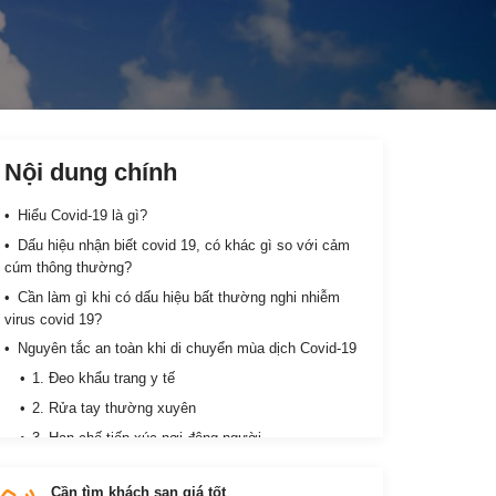
Nội dung chính
Hiểu Covid-19 là gì?
Dấu hiệu nhận biết covid 19, có khác gì so với cảm
cúm thông thường?
Cần làm gì khi có dấu hiệu bất thường nghi nhiễm
virus covid 19?
Nguyên tắc an toàn khi di chuyển mùa dịch Covid-19
1. Đeo khẩu trang y tế
2. Rửa tay thường xuyên
3. Hạn chế tiếp xúc nơi đông người
4. Khai báo y tế minh bạch chính xác
Cần tìm khách sạn giá tốt