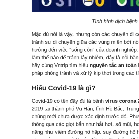
Tình hình dịch bệnh
Mặc dù nói là vậy, nhưng còn các chuyến đi cô
tránh sự di chuyển giữa các vùng miền bởi nó 
hưởng đến việc “sống còn” của doanh nghiệp. Nế
làm thế nào để tránh lây nhiễm, đây là nỗi b
hãy cùng Vntrip tìm hiểu
nguyên tắc an toàn 
pháp phòng tránh và xử lý kịp thời trong các 
Hiểu Covid-19 là gì?
Covid-19 có tên đầy đủ là bệnh
virus corona 
2019 tại thành phố Vũ Hán, tỉnh Hồ Bắc, Trung
chủng mới chưa được xác định trước đó. Phươ
thông qua các giọt bắn như hắt hơi, sổ mũi, 
nặng như viêm đường hô hấp, suy đường hô hấ