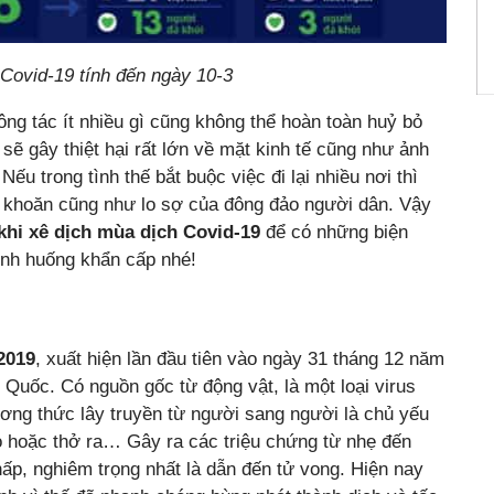
 Covid-19 tính đến ngày 10-3
ng tác ít nhiều gì cũng không thể hoàn toàn huỷ bỏ
sẽ gây thiệt hại rất lớn về mặt kinh tế cũng như ảnh
u trong tình thế bắt buộc việc đi lại nhiều nơi thì
ăn khoăn cũng như lo sợ của đông đảo người dân. Vậy
khi xê dịch mùa dịch Covid-19
để có những biện
tình huống khẩn cấp nhé!
2019
, xuất hiện lần đầu tiên vào ngày 31 tháng 12 năm
 Quốc. Có nguồn gốc từ động vật, là một loại virus
ng thức lây truyền từ người sang người là chủ yếu
ho hoặc thở ra… Gây ra các triệu chứng từ nhẹ đến
p, nghiêm trọng nhất là dẫn đến tử vong. Hiện nay