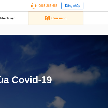
0963 266 688
Đăng nhập
 khách sạn
Cẩm nang
ùa Covid-19