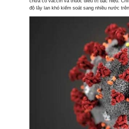
chưa có vaccin và thuốc điều trị đặc hiệu. Ch
độ lây lan khó kiểm soát sang nhiều nước trên 