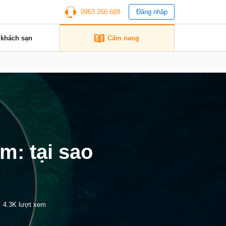
0963 266 688
Đăng nhập
 khách sạn
Cẩm nang
m: tại sao
4.3K lượt xem