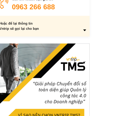
Combo du lịch – Tour du lịch giảm giá mạnh
0963 266 688
Đổi mới để hút khách
Hoặc để lại thông tin
Vntrip sẽ gọi lại cho bạn