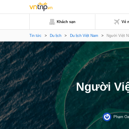
Khách sạn
Vé 
Tin tức
>
Du lịch
>
Du lịch Việt Nam
>
Người Việt N
Người Việ
Phạm Oa