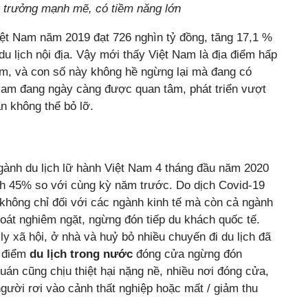
g trưởng mạnh mẽ, có tiềm năng lớn
iệt Nam năm 2019 đạt 726 nghìn tỷ đồng, tăng 17,1 %
u lịch nội địa. Vậy mới thấy Việt Nam là địa điểm hấp
năm, và con số này không hề ngừng lại mà đang có
 Nam đang ngày càng được quan tâm, phát triển vượt
n không thể bỏ lỡ.
ngành du lịch lữ hành Việt Nam 4 tháng đầu năm 2020
nh 45% so với cùng kỳ năm trước. Do dịch Covid-19
không chỉ đối với các ngành kinh tế mà còn cả ngành
soát nghiêm ngặt, ngừng đón tiếp du khách quốc tế.
y xã hội, ở nhà và huỷ bỏ nhiều chuyến đi du lịch đã
a điểm
du lịch trong nước
đóng cửa ngừng đón
án cũng chịu thiệt hại nặng nề, nhiều nơi đóng cửa,
ười rơi vào cảnh thất nghiệp hoặc mất / giảm thu