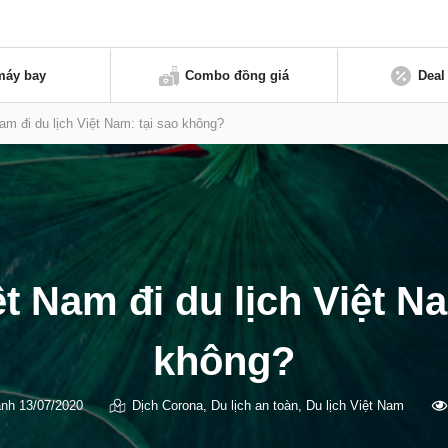
máy bay
Combo đồng giá
Deal
am đi du lịch Việt Nam: tại sao không?
t Nam đi du lịch Việt Na
không?
nh
13/07/2020
Dịch Corona
,
Du lịch an toàn
,
Du lịch Việt Nam