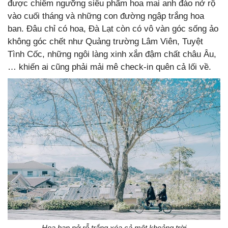
được chiêm ngưỡng siêu phẩm hoa mai anh đào nở rộ
vào cuối tháng và những con đường ngập trắng hoa
ban. Đâu chỉ có hoa, Đà Lạt còn có vô vàn góc sống ảo
không góc chết như Quảng trường Lâm Viên, Tuyệt
Tình Cốc, những ngôi làng xinh xắn đậm chất châu Âu,
… khiến ai cũng phải mải mê check-in quên cả lối về.
Hoa ban nở rỗ trắng xóa cả một khoảng trời