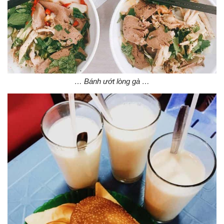
… Bánh ướt lòng gà …