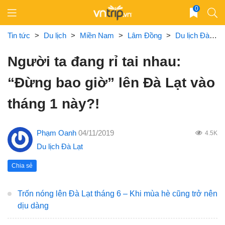
Skip
0
to
content
Tin tức
>
Du lịch
>
Miền Nam
>
Lâm Đồng
>
Du lịch Đà Lạt
Người ta đang rỉ tai nhau:
“Đừng bao giờ” lên Đà Lạt vào
tháng 1 này?!
Phạm Oanh
04/11/2019
4.5K
Du lịch Đà Lạt
Chia sẻ
Trốn nóng lên Đà Lạt tháng 6 – Khi mùa hè cũng trở nên
dịu dàng