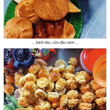
… bánh tiêu, sữa đậu nành …