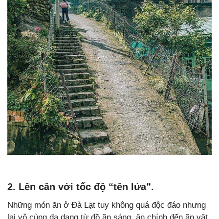
2. Lên cân với tốc độ “tên lửa”.
Những món ăn ở Đà Lạt tuy không quá độc đáo nhưng
lại vô cùng đa dạng từ đồ ăn sáng, ăn chính đến ăn vặt