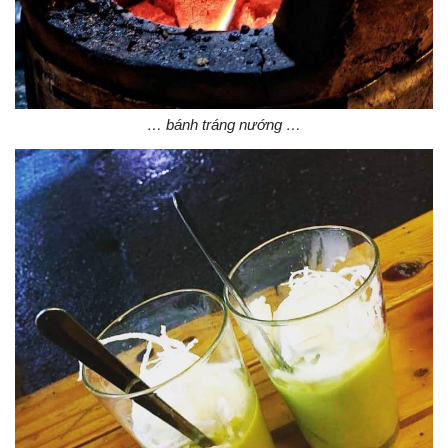
… bánh tráng nướng …