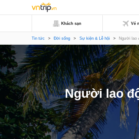
Khách sạn
Vé 
Tin tức
>
Đời sống
>
Sự kiện & Lễ hội
>
Người lao 
Người lao đ