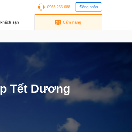
0963 266 688
Đăng nhập
 khách sạn
Cẩm nang
ịp Tết Dương
m