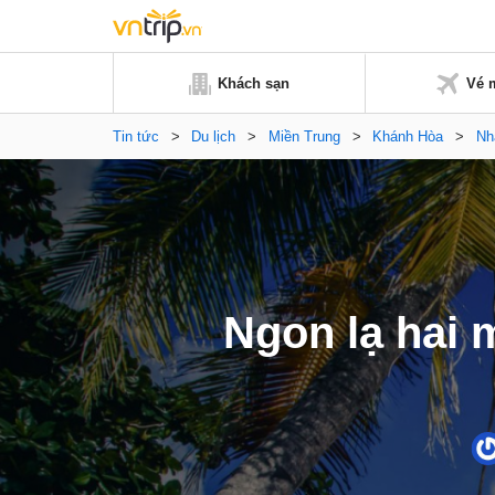
Khách sạn
Vé 
Tin tức
>
Du lịch
>
Miền Trung
>
Khánh Hòa
>
Nh
Ngon lạ hai