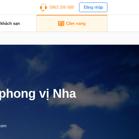
0963 266 688
Đăng nhập
 khách sạn
Cẩm nang
phong vị Nha
 xem