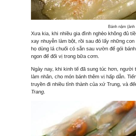
Bánh nậm (ảnh 
Xưa kia, khi nhiều gia đình nghèo không đủ ti
xay nhuyễn làm bột, rồi sau đó lấy những co
họ dùng lá chuối có sẵn sau vườn để gói bán
ngon để đổi vị trong bữa cơm.
Ngày nay, khi kinh tế đã sung túc hơn, người
làm nhân, cho món bánh thêm vị hấp dẫn. Tiế
truyền đi nhiều tỉnh thành của xứ Trung, và đ
Trang
.