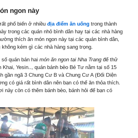
món ngon này
ất phổ biến ở nhiều
địa điểm ăn uống
trong thành
này trong các quán nhỏ bình dân hay tại các nhà hàng
hường thích ăn món ngon này tại các quán bình dân,
ng không kém gì các nhà hàng sang trọng.
 số quán bán hai
món ăn ngon tại Nha Trang
để thử
 Khai, Yesin.., quán bánh bèo Bé Tư nằm tại số 15
h gần ngã 3 Chung Cư B và Chung Cư A (Đối Diện
ng có giá rất bình dân nên bạn có thể ăn thỏa thích.
nơi này còn có thêm bánh bèo, bánh hỏi để bạn có