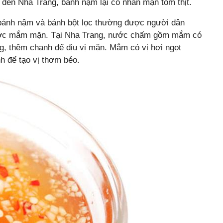
 đến Nha Trang, bánh nậm lại có nhân mặn tôm thịt.
ánh nậm và bánh bột lọc thường được người dân
ớc mắm mặn. Tại Nha Trang, nước chấm gồm mắm có
g, thêm chanh để dịu vị mặn. Mắm có vị hơi ngọt
 để tạo vị thơm béo.