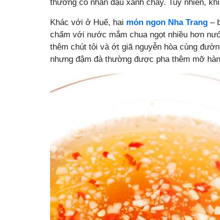
thường có nhân đậu xanh chay. Tuy nhiên, khi
Khác với ở Huế, hai
món ngon Nha Trang
– b
chấm với nước mắm chua ngọt nhiều hơn nư
thêm chút tỏi và ớt giã nguyễn hòa cùng đườn
nhưng đậm đà thường được pha thêm mỡ hành