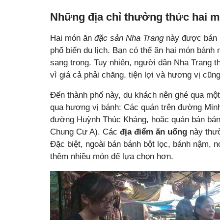
Những địa chỉ thưởng thức hai 
Hai món ăn
đặc sản Nha Trang
này được bán r
phố biển du lịch. Bạn có thể ăn hai món bánh 
sang trọng. Tuy nhiên, người dân Nha Trang t
vì giá cả phải chăng, tiện lợi và hương vị cũ
Đến thành phố này, du khách nên ghé qua một
qua hương vị bánh: Các quán trên đường Minh
đường Huỳnh Thúc Kháng, hoặc quán bán bán
Chung Cư A). Các
địa điểm ăn uống
này thườ
Đặc biệt, ngoài bán bánh bột lọc, bánh nậm, 
thêm nhiều món để lựa chọn hơn.