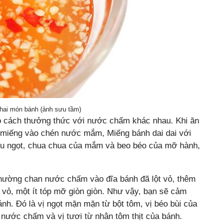
ai món bánh (ảnh sưu tầm)
ó cách thưởng thức với nước chấm khác nhau. Khi ăn
g miếng vào chén nước mắm, Miếng bánh dai dai với
 dịu ngọt, chua chua của mắm và beo béo của mỡ hành,
hường chan nước chấm vào đĩa bánh đã lột vỏ, thêm
 vỏ, một ít tóp mỡ giòn giòn. Như vậy, bạn sẽ cảm
nh. Đó là vị ngọt mặn mặn từ bột tôm, vị béo bùi của
 nước chấm và vị tươi từ nhân tôm thịt của bánh.