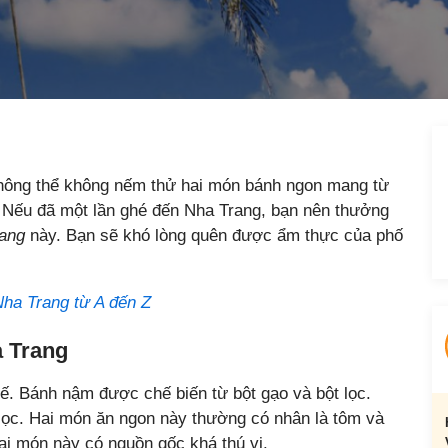
hông thể không nếm thử hai món bánh ngon mang từ
 Nếu đã một lần ghé đến Nha Trang, bạn nên thưởng
rang
này. Bạn sẽ khó lòng quên được ẩm thực của phố
Nha Trang từ A đến Z
 Trang
ế. Bánh nậm được chế biến từ bột gạo và bột lọc.
t lọc. Hai món ăn ngon này thường có nhân là tôm và
hai món này có nguồn gốc khá thú vị.