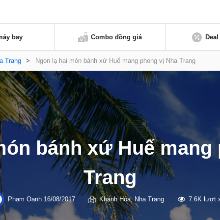
máy bay
Combo đồng giá
Deal
a Trang
>
Ngon lạ hai món bánh xứ Huế mang phong vị Nha Trang
 món bánh xứ Huế mang 
Trang
Phạm Oanh
16/08/2017
Khánh Hòa
,
Nha Trang
7.6K lượt