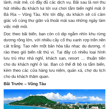
lành, mát mẻ, có đầy đủ các dịch vụ. Bãi sau là nơi thu
hút nhiều đu khách lui tới vui chơi tắm biển nghỉ mát ở
Bà Rịa – Vũng Tàu. Khi tới đây, du khách sẽ có cảm
giác vô cùng thư giãn và thoải mái sau những ngày làm
việc mệt mỏi.
Dọc theo bãi biển, bạn còn có dịp ngắm nhìn khu rừng
dương rộng lớn, với nhiều cây cổ thụ xanh rợp trên nền
cát trắng. Tạo nên một bản hòa tấu nhạc du dương, rì
rào theo gió biển rất thú vị. Tại đây có nhiều loại hình
lưu trú như nhà nghỉ, khách sạn, resort … thuận tiện
cho du khách nghỉ ở lại. Bạn có thể đi bộ ra tắm biển,
kèm theo các cửa hàng lưu niệm, quán xá, chợ du lịch
cho du khách thăm quan.
Bãi Trước – Vũng Tàu