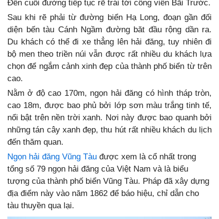
Đến cuối đường tiếp tục rẽ trái tới công viên Bãi Trước.
Sau khi rẽ phải từ đường biển Hạ Long, đoạn gần đối
diện bến tàu Cánh Ngầm đường băt đầu rộng dần ra.
Du khách có thể đi xe thẳng lên hải đăng, tuy nhiên đi
bộ men theo triền núi vẫn được rất nhiều du khách lựa
chọn để ngắm cảnh xinh đẹp của thành phố biển từ trên
cao.
Nằm ở độ cao 170m, ngọn hải đăng có hình tháp tròn,
cao 18m, được bao phủ bởi lớp sơn màu trắng tinh tế,
nổi bật trên nền trời xanh. Nơi này được bao quanh bởi
những tán cây xanh đẹp, thu hút rất nhiều khách du lịch
đến thăm quan.
Ngọn hải đăng Vũng Tàu
được xem là cổ nhất trong
tổng số 79 ngọn hải đăng của Việt Nam và là biểu
tượng của thành phố biển Vũng Tàu. Pháp đã xây dựng
địa điểm này vào năm 1862 để báo hiệu, chỉ dẫn cho
tàu thuyền qua lại.