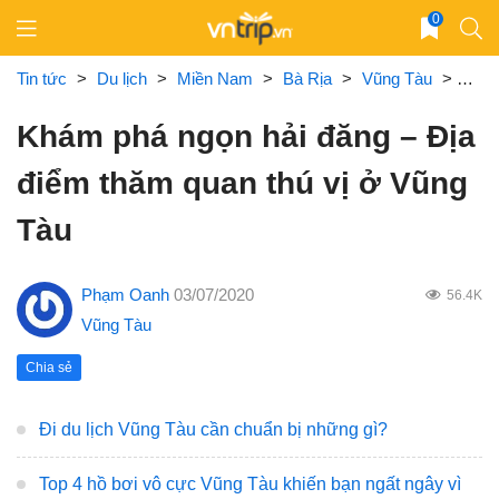
Skip
0
to
content
Tin tức
>
Du lịch
>
Miền Nam
>
Bà Rịa
>
Vũng Tàu
>
Khám
Khám phá ngọn hải đăng – Địa
điểm thăm quan thú vị ở Vũng
Tàu
Phạm Oanh
03/07/2020
56.4K
Vũng Tàu
Chia sẻ
Đi du lịch Vũng Tàu cần chuẩn bị những gì?
Top 4 hồ bơi vô cực Vũng Tàu khiến bạn ngất ngây vì