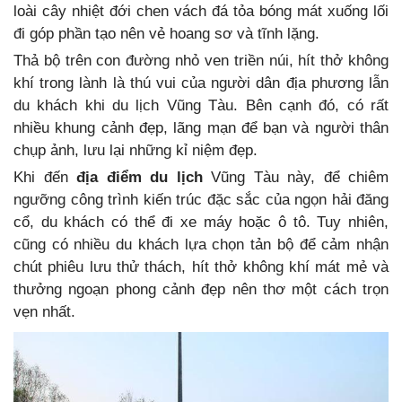
loài cây nhiệt đới chen vách đá tỏa bóng mát xuống lối
đi góp phần tạo nên vẻ hoang sơ và tĩnh lặng.
Thả bộ trên con đường nhỏ ven triền núi, hít thở không
khí trong lành là thú vui của người dân địa phương lẫn
du khách khi du lịch Vũng Tàu. Bên cạnh đó, có rất
nhiều khung cảnh đẹp, lãng mạn để bạn và người thân
chụp ảnh, lưu lại những kỉ niệm đẹp.
Khi đến
địa điểm du lịch
Vũng Tàu này, để chiêm
ngưỡng công trình kiến trúc đặc sắc của ngọn hải đăng
cổ, du khách có thể đi xe máy hoặc ô tô. Tuy nhiên,
cũng có nhiều du khách lựa chọn tản bộ để cảm nhận
chút phiêu lưu thử thách, hít thở không khí mát mẻ và
thưởng ngoạn phong cảnh đẹp nên thơ một cách trọn
vẹn nhất.