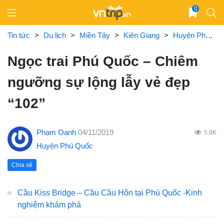
Skip
0
to
content
Tin tức
>
Du lịch
>
Miền Tây
>
Kiên Giang
>
Huyện Phú Quốc
Ngọc trai Phú Quốc – Chiêm
ngưỡng sự lộng lẫy vẻ đẹp
“102”
Phạm Oanh
04/11/2019
5.9K
Huyện Phú Quốc
Chia sẻ
Cầu Kiss Bridge – Cầu Cầu Hôn tại Phú Quốc -Kinh
nghiệm khám phá