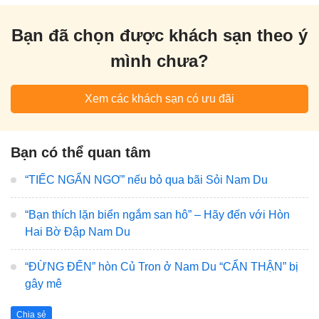
Bạn đã chọn được khách sạn theo ý
mình chưa?
Xem các khách sạn có ưu đãi
Bạn có thể quan tâm
“TIẾC NGẨN NGƠ” nếu bỏ qua bãi Sỏi Nam Du
“Bạn thích lặn biển ngắm san hô” – Hãy đến với Hòn
Hai Bờ Đập Nam Du
“ĐỪNG ĐẾN” hòn Củ Tron ở Nam Du “CẨN THẬN” bị
gây mê
Chia sẻ