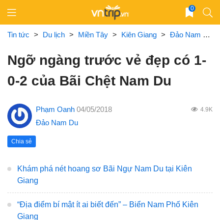
Skip
0
to
content
Tin tức
>
Du lịch
>
Miền Tây
>
Kiên Giang
>
Đảo Nam Du
Ngỡ ngàng trước vẻ đẹp có 1-
0-2 của Bãi Chệt Nam Du
Phạm Oanh
04/05/2018
4.9K
Đảo Nam Du
Chia sẻ
Khám phá nét hoang sơ Bãi Ngự Nam Du tại Kiên
Giang
“Địa điểm bí mật ít ai biết đến” – Biển Nam Phố Kiên
Giang