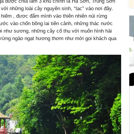
à được chia làm 3 khu chính là Hạ Sơn, Trung Sơn
với những loài cây nguyên sinh, “lạc” vào nơi đây.
 hiếm , được đắm mình vào thiên nhiên núi rừng
ớc vào chốn bồng lai tiên cảnh, những thác nước
hói như sương, những cây cổ thụ với muôn hình hài
a rừng ngào ngạt hương thơm như mời gọi khách qua