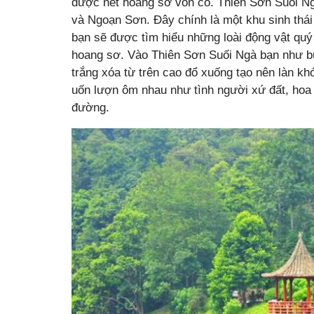
được nét hoang sơ vốn có. Thiên Sơn Suối Ng
và Ngoạn Sơn. Đây chính là một khu sinh thái 
bạn sẽ được tìm hiểu những loài động vật quý
hoang sơ. Vào Thiên Sơn Suối Ngà bạn như bư
trắng xóa từ trên cao đổ xuống tạo nên làn k
uốn lượn ôm nhau như tình người xứ đất, ho
đường.