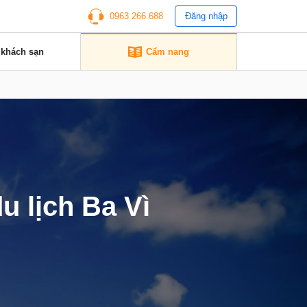
0963 266 688
Đăng nhập
 khách sạn
Cẩm nang
 lịch Ba Vì