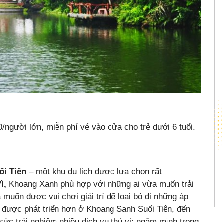
/người lớn, miễn phí vé vào cửa cho trẻ dưới 6 tuổi.
i Tiên
– một khu du lịch được lựa chọn rất
ì,
Khoang Xanh phù hợp với những ai vừa muốn trải
 muốn được vui chơi giải trí để loại bỏ đi những áp
h được phát triển hơn ở Khoang Sanh Suối Tiên, đến
ức trải nghiệm nhiều dịch vụ thú vị: ngâm mình trong