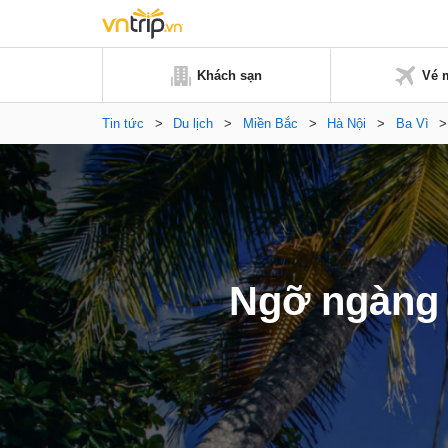
Khách sạn
Vé 
Tin tức
>
Du lịch
>
Miền Bắc
>
Hà Nội
>
Ba Vì
Ngỡ ngàng 