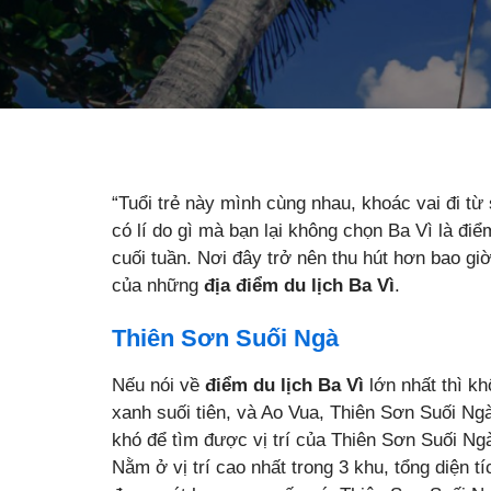
“Tuổi trẻ này mình cùng nhau, khoác vai đi từ
có lí do gì mà bạn lại không chọn Ba Vì là đ
cuối tuần. Nơi đây trở nên thu hút hơn bao gi
của những
địa điểm du lịch Ba Vì
.
Thiên Sơn Suối Ngà
Nếu nói về
điểm du lịch Ba Vì
lớn nhất thì k
xanh suối tiên, và Ao Vua, Thiên Sơn Suối Ngà
khó để tìm được vị trí của Thiên Sơn Suối N
Nằm ở vị trí cao nhất trong 3 khu, tổng diện t