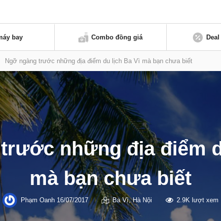
máy bay
Combo đồng giá
Deal
>
Ngỡ ngàng trước những địa điểm du lịch Ba Vì mà bạn chưa biết
trước những địa điểm du
mà bạn chưa biết
Phạm Oanh
16/07/2017
Ba Vì
,
Hà Nội
2.9K lượt xem