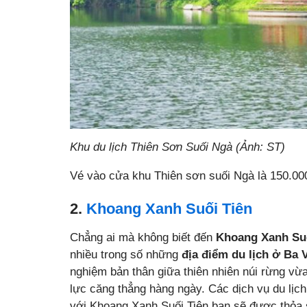
Khu du lịch Thiên Sơn Suối Ngà (Ảnh: ST)
Vé vào cửa khu Thiên sơn suối Ngà là 150.000
2.
Khoang Xanh Suối Tiên
Chẳng ai mà không biết đến
Khoang Xanh Suố
nhiều trong số những
địa điểm du lịch ở Ba V
nghiệm bản thân giữa thiên nhiên núi rừng vừa
lực căng thẳng hàng ngày. Các dịch vụ du lịc
với Khoang Xanh Suối Tiên bạn sẽ được thỏa s