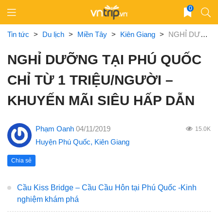
Skip
0
to
content
Tin tức
>
Du lịch
>
Miền Tây
>
Kiên Giang
>
NGHỈ DƯỠNG TẠI PHÚ QUỐC CHỈ TỪ 1 TRIỆU/NGƯỜI – KHUYẾN MÃI SIÊU HẤP DẪN
NGHỈ DƯỠNG TẠI PHÚ QUỐC
CHỈ TỪ 1 TRIỆU/NGƯỜI –
KHUYẾN MÃI SIÊU HẤP DẪN
Phạm Oanh
04/11/2019
15.0K
Huyện Phú Quốc
,
Kiên Giang
Chia sẻ
Cầu Kiss Bridge – Cầu Cầu Hôn tại Phú Quốc -Kinh
nghiệm khám phá