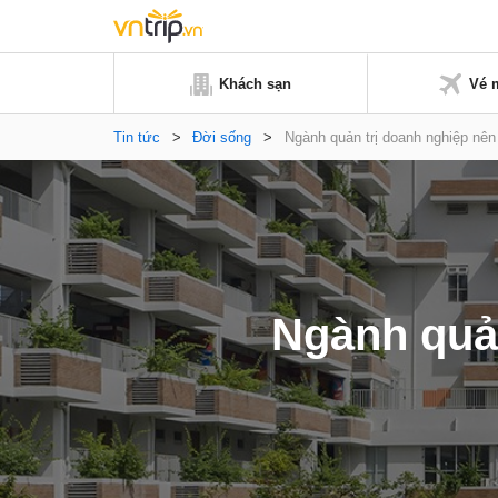
Khách sạn
Vé 
Tin tức
>
Đời sống
>
Ngành quản trị doanh nghiệp nên
Ngành quả