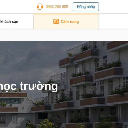
0963 266 688
Đăng nhập
 khách sạn
Cẩm nang
học trường