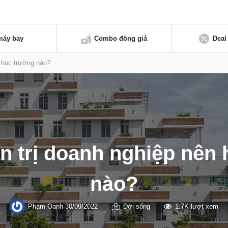
máy bay
Combo đồng giá
Deal
 học trường nào?
n trị doanh nghiệp nên 
nào?
Phạm Oanh
30/09/2022
Đời sống
1.7K lượt xem