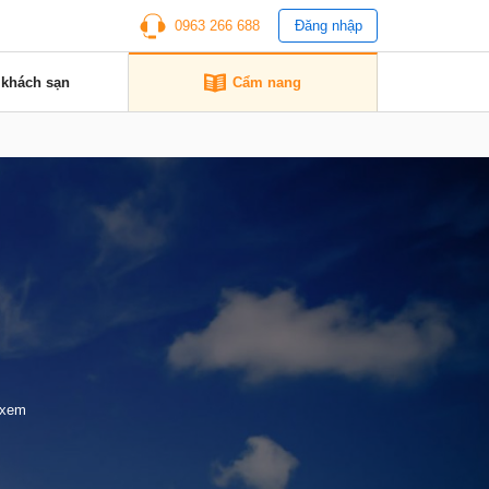
0963 266 688
Đăng nhập
 khách sạn
Cẩm nang
 xem