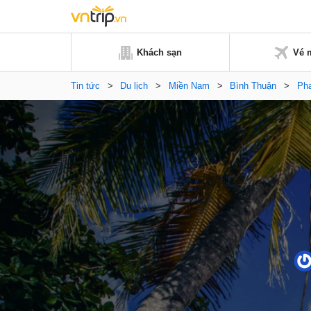
Khách sạn
Vé 
Tin tức
>
Du lịch
>
Miền Nam
>
Bình Thuận
>
Pha