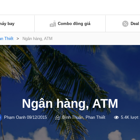
máy bay
Combo đồng giá
Deal
n Thiết
>
Ngân hàng, ATM
Ngân hàng, ATM
Phạm Oanh
09/12/2015
Bình Thuận
,
Phan Thiết
5.4K lượt