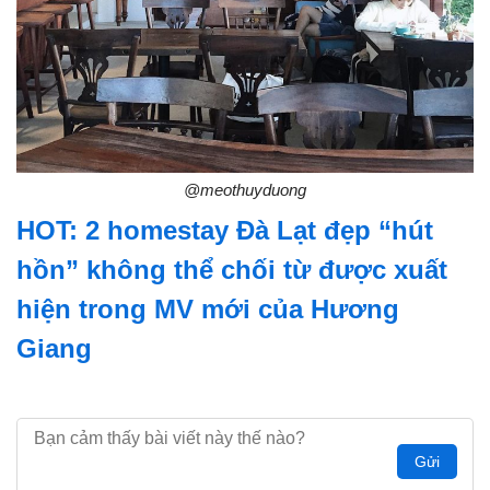
@meothuyduong
HOT: 2 homestay Đà Lạt đẹp “hút
hồn” không thể chối từ được xuất
hiện trong MV mới của Hương
Giang
Gửi