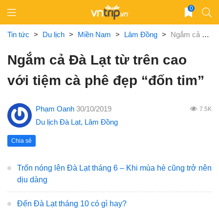
Skip
0
to
content
Tin tức
>
Du lịch
>
Miền Nam
>
Lâm Đồng
>
Ngắm cả Đà Lạt từ trên cao với tiệm cà phê đẹp “đốn tim”
Ngắm cả Đà Lạt từ trên cao
với tiệm cà phê đẹp “đốn tim”
Phạm Oanh
30/10/2019
7.5K
Du lịch Đà Lạt
,
Lâm Đồng
Chia sẻ
Trốn nóng lên Đà Lạt tháng 6 – Khi mùa hè cũng trở nên
dịu dàng
Đến Đà Lạt tháng 10 có gì hay?