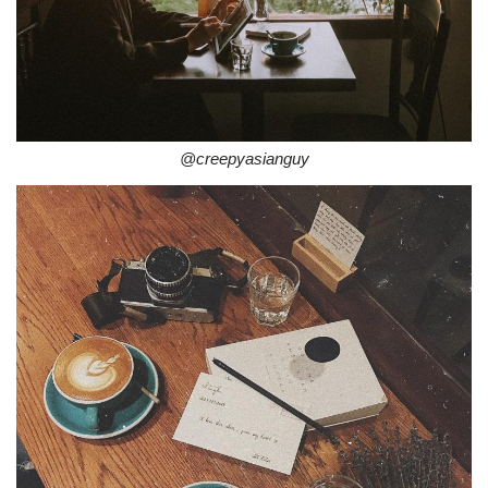
@creepyasianguy