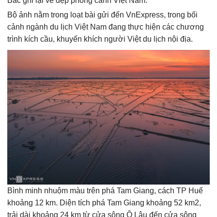
Bắc ghi lại vẻ đẹp phong cảnh Việt Nam.
Bộ ảnh nằm trong loạt bài gửi đến VnExpress, trong bối
cảnh ngành du lịch Việt Nam đang thực hiện các chương
trình kích cầu, khuyến khích người Việt du lịch nội địa.
Bình minh nhuộm màu trên phá Tam Giang, cách TP Huế
khoảng 12 km. Diện tích phá Tam Giang khoảng 52 km2,
trải dài khoảng 24 km từ cửa sông Ô Lâu đến cửa sông