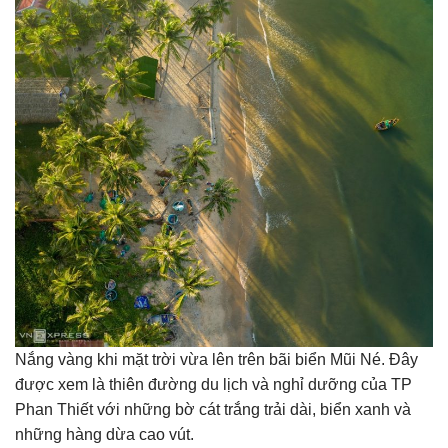
Nắng vàng khi mặt trời vừa lên trên bãi biển Mũi Né. Đây
được xem là thiên đường du lịch và nghỉ dưỡng của TP
Phan Thiết với những bờ cát trắng trải dài, biển xanh và
những hàng dừa cao vút.