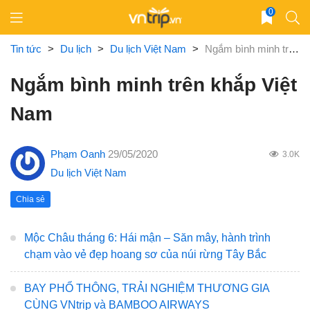
Skip
0
to
content
Tin tức
>
Du lịch
>
Du lịch Việt Nam
>
Ngắm bình minh trên khắp Việt Nam
Ngắm bình minh trên khắp Việt
Nam
Phạm Oanh
29/05/2020
3.0K
Du lịch Việt Nam
Chia sẻ
Mộc Châu tháng 6: Hái mận – Săn mây, hành trình
chạm vào vẻ đẹp hoang sơ của núi rừng Tây Bắc
BAY PHỔ THÔNG, TRẢI NGHIỆM THƯƠNG GIA
CÙNG VNtrip và BAMBOO AIRWAYS