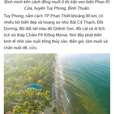
Bình minh trên cánh đồng muối ở thị trấn ven biển Phan Rí
Cửa, huyện Tuy Phong, Bình Thuận.
Tuy Phong, nằm cách TP Phan Thiết khoảng 90 km, có
nhiều bờ biển đẹp và hoang sơ như Bãi Cổ Thạch, Đồi
Dương; đồi đất sét màu đỏ Ghềnh Son, đồi cát và di tích
lịch sử tháp Chàm Pô Klông Mơnai. Nơi đây phát triển
kinh tế nhờ vào nuôi trồng thủy sản, điện gió, làm muối và
chăn nuôi dê, cừu.