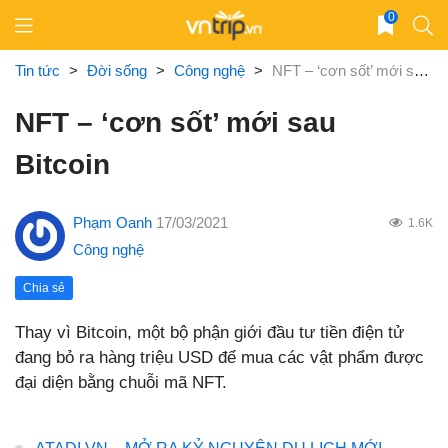
Skip
0
to
content
Tin tức
>
Đời sống
>
Công nghệ
>
NFT – ‘cơn sốt’ mới sau Bitcoin
NFT – ‘cơn sốt’ mới sau
Bitcoin
Phạm Oanh
17/03/2021
1.6K
Công nghệ
Chia sẻ
Thay vì Bitcoin, một bộ phận giới đầu tư tiền điện tử
đang bỏ ra hàng triệu USD để mua các vật phẩm được
đại diện bằng chuỗi mã NFT.