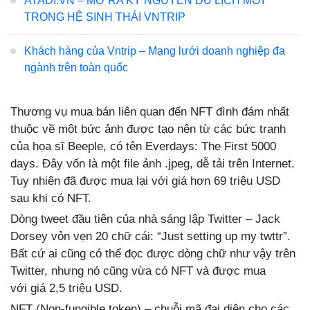
ATADI.VN – MỞ RA KỶ NGUYÊN DU LỊCH MỚI
TRONG HỆ SINH THÁI VNTRIP
Khách hàng của Vntrip – Mạng lưới doanh nghiệp đa
ngành trên toàn quốc
Thương vụ mua bán liên quan đến NFT đình đám nhất
thuộc về một bức ảnh được tạo nên từ các bức tranh
của họa sĩ Beeple, có tên Everdays: The First 5000
days. Đây vốn là một file ảnh .jpeg, dễ tải trên Internet.
Tuy nhiên đã được mua lại với giá hơn 69 triệu USD
sau khi có NFT.
Dòng tweet đầu tiên của nhà sáng lập Twitter – Jack
Dorsey vỏn vẹn 20 chữ cái: “Just setting up my twttr”.
Bất cứ ai cũng có thể đọc được dòng chữ như vậy trên
Twitter, nhưng nó cũng vừa có NFT và được mua
với giá 2,5 triệu USD.
NFT (Non-fungible token) – chuỗi mã đại diện cho các