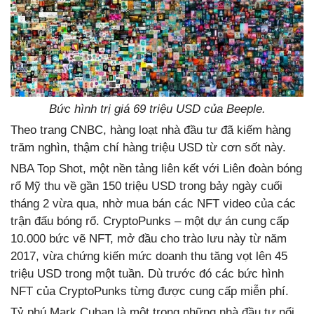
Bức hình trị giá 69 triệu USD của Beeple.
Theo trang CNBC, hàng loạt nhà đầu tư đã kiếm hàng
trăm nghìn, thậm chí hàng triệu USD từ cơn sốt này.
NBA Top Shot, một nền tảng liên kết với Liên đoàn bóng
rổ Mỹ thu về gần 150 triệu USD trong bảy ngày cuối
tháng 2 vừa qua, nhờ mua bán các NFT video của các
trận đấu bóng rổ. CryptoPunks – một dự án cung cấp
10.000 bức vẽ NFT, mở đầu cho trào lưu này từ năm
2017, vừa chứng kiến mức doanh thu tăng vọt lên 45
triệu USD trong một tuần. Dù trước đó các bức hình
NFT của CryptoPunks từng được cung cấp miễn phí.
Tỷ phú Mark Cuban là một trong những nhà đầu tư nổi