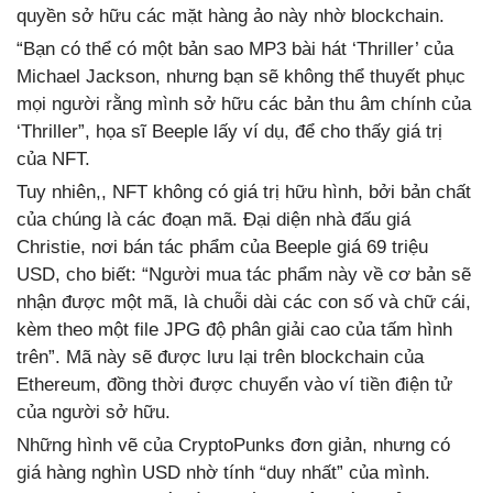
quyền sở hữu các mặt hàng ảo này nhờ blockchain.
“Bạn có thể có một bản sao MP3 bài hát ‘Thriller’ của
Michael Jackson, nhưng bạn sẽ không thể thuyết phục
mọi người rằng mình sở hữu các bản thu âm chính của
‘Thriller”, họa sĩ Beeple lấy ví dụ, để cho thấy giá trị
của NFT.
Tuy nhiên,, NFT không có giá trị hữu hình, bởi bản chất
của chúng là các đoạn mã. Đại diện nhà đấu giá
Christie, nơi bán tác phẩm của Beeple giá 69 triệu
USD, cho biết: “Người mua tác phẩm này về cơ bản sẽ
nhận được một mã, là chuỗi dài các con số và chữ cái,
kèm theo một file JPG độ phân giải cao của tấm hình
trên”. Mã này sẽ được lưu lại trên blockchain của
Ethereum, đồng thời được chuyển vào ví tiền điện tử
của người sở hữu.
Những hình vẽ của CryptoPunks đơn giản, nhưng có
giá hàng nghìn USD nhờ tính “duy nhất” của mình.