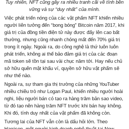
Tuy nhiên, NFT cũng gây ra nhiều tranh cãi về tính bền
vững và sự “duy nhất” của mình.
Việc phát triển nóng của các vật phẩm NFT khiến nhiều
người liên tưởng đến “bong bóng” Bitcoin năm 2017, khi
giá trị của đồng tiền điện tử này được đẩy lên cao bất
thường, nhưng cũng nhanh chóng mất đến 70% giá trị
trong ít ngày. Ngoài ra, do công nghệ là thứ luôn luôn
phát triển, không ai thể bảo đảm giá trị của các đoạn
mã token sẽ tồn tại sau vài chục năm tới. Hay nếu chủ
sở hữu quên mật khẩu ví, quyền sở hữu vật phẩm sẽ
như thế nào.
Ngoài ra, sự tham gia thị trường của những YouTuber
nhiều chiêu trò như Logan Paul, khiến nhiều người hoài
nghi, liệu người bán có tạo ra hàng trăm bản sao video,
từ đó tạo nên hàng trăm NFT trước khi bán hay không.
Khi đó, tính duy nhất của vật phẩm đã không còn.
Tương lai của NFT vẫn còn là dấu hỏi lớn. Theo
Harrison, một người kinh doanh nghệ thuật tại New