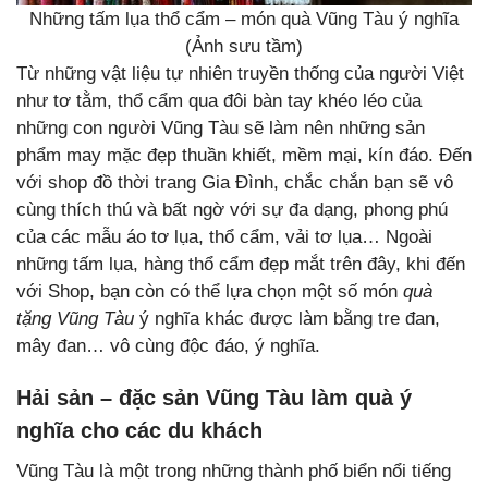
Những tấm lụa thổ cẩm – món quà Vũng Tàu ý nghĩa
(Ảnh sưu tầm)
Từ những vật liệu tự nhiên truyền thống của người Việt
như tơ tằm, thổ cẩm qua đôi bàn tay khéo léo của
những con người Vũng Tàu sẽ làm nên những sản
phẩm may mặc đẹp thuần khiết, mềm mại, kín đáo. Đến
với shop đồ thời trang Gia Đình, chắc chắn bạn sẽ vô
cùng thích thú và bất ngờ với sự đa dạng, phong phú
của các mẫu áo tơ lụa, thổ cẩm, vải tơ lụa… Ngoài
những tấm lụa, hàng thổ cẩm đẹp mắt trên đây, khi đến
với Shop, bạn còn có thể lựa chọn một số món
quà
tặng Vũng Tàu
ý nghĩa khác được làm bằng tre đan,
mây đan… vô cùng độc đáo, ý nghĩa.
Hải sản – đặc sản Vũng Tàu làm quà ý
nghĩa cho các du khách
Vũng Tàu là một trong những thành phố biển nổi tiếng