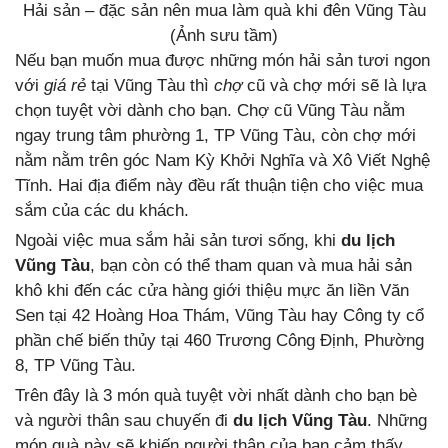
Hải sản – đặc sản nên mua làm quà khi đên Vũng Tàu
(Ảnh sưu tầm)
Nếu bạn muốn mua được những món hải sản tươi ngon
với
giá rẻ
tại Vũng Tàu thì
chợ
cũ và chợ mới sẽ là lựa
chọn tuyệt vời dành cho bạn. Chợ cũ Vũng Tàu nằm
ngay trung tâm phường 1, TP Vũng Tàu, còn chợ mới
nằm nằm trên góc Nam Kỳ Khởi Nghĩa và Xô Viết Nghệ
Tĩnh. Hai địa điểm này đều rất thuận tiện cho việc mua
sắm của các du khách.
Ngoài việc mua sắm hải sản tươi sống, khi
du lịch
Vũng Tàu
, bạn còn có thể tham quan và mua hải sản
khô khi đến các cửa hàng giới thiệu mực ăn liền Văn
Sen tại 42 Hoàng Hoa Thám, Vũng Tàu hay Công ty cổ
phần chế biến thủy tại 460 Trương Công Định, Phường
8, TP Vũng Tàu.
Trên đây là 3 món quà tuyệt vời nhất dành cho bạn bè
và người thân sau chuyến đi
du lịch Vũng Tàu
. Những
món quà này sẽ khiến người thân của bạn cảm thấy