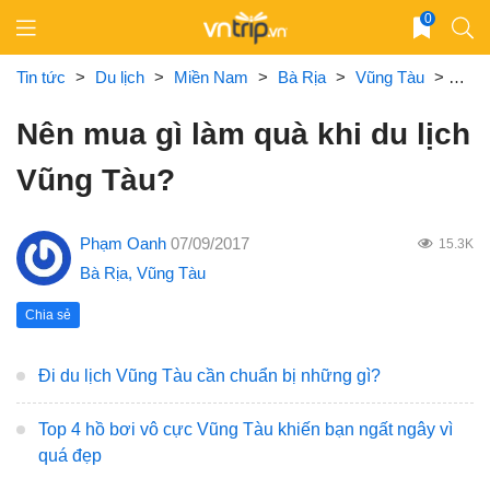
Skip
0
to
content
Tin tức
>
Du lịch
>
Miền Nam
>
Bà Rịa
>
Vũng Tàu
>
Nên 
Nên mua gì làm quà khi du lịch
Vũng Tàu?
Phạm Oanh
07/09/2017
15.3K
Bà Rịa
,
Vũng Tàu
Chia sẻ
Đi du lịch Vũng Tàu cần chuẩn bị những gì?
Top 4 hồ bơi vô cực Vũng Tàu khiến bạn ngất ngây vì
quá đẹp