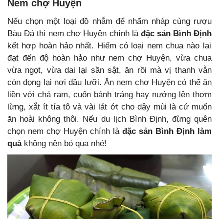
Nem chợ Huyện
Nếu chọn một loại đồ nhắm để nhấm nháp cùng rượu
Bàu Đá thì nem chợ Huyện chính là
đặc sản Bình Định
kết hợp hoàn hảo nhất. Hiếm có loại nem chua nào lại
đạt đến độ hoàn hảo như nem chợ Huyện, vừa chua
vừa ngọt, vừa dai lại sần sật, ăn rồi mà vị thanh vẫn
còn đọng lại nơi đầu lưỡi. Ăn nem chợ Huyện có thể ăn
liền với chả ram, cuốn bánh tráng hay nướng lên thơm
lừng, xắt ít tía tô và vài lát ớt cho dậy mùi là cứ muốn
ăn hoài không thôi. Nếu du lịch Bình Định, đừng quên
chọn nem chợ Huyện chính là
đặc sản Bình Định làm
quà
không nên bỏ qua nhé!