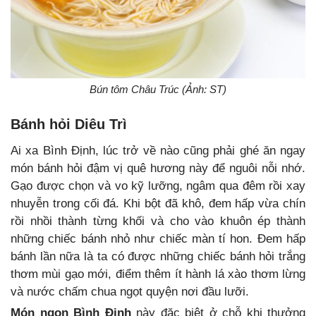
Bún tôm Châu Trúc (Ảnh: ST)
Bánh hỏi Diêu Trì
Ai xa Bình Định, lúc trở về nào cũng phải ghé ăn ngay
món bánh hỏi đậm vị quê hương này để nguôi nỗi nhớ.
Gạo được chọn và vo kỹ lưỡng, ngâm qua đêm rồi xay
nhuyễn trong cối đá. Khi bột đã khô, đem hấp vừa chín
rồi nhồi thành từng khối và cho vào khuôn ép thành
những chiếc bánh nhỏ như chiếc màn tí hon. Đem hấp
bánh lần nữa là ta có được những chiếc bánh hỏi trắng
thơm mùi gạo mới, điểm thêm ít hành lá xào thơm lừng
và nước chấm chua ngọt quyện nơi đầu lưỡi.
Món ngon Bình Định
này đặc biệt ở chỗ khi thưởng