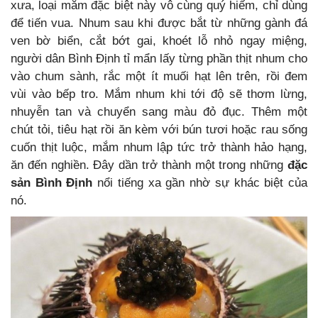
xưa, loại mắm đặc biệt này vô cùng quý hiếm, chỉ dùng
để tiến vua. Nhum sau khi được bắt từ những gành đá
ven bờ biển, cắt bớt gai, khoét lỗ nhỏ ngay miệng,
người dân Bình Định tỉ mẩn lấy từng phần thịt nhum cho
vào chum sành, rắc một ít muối hạt lên trên, rồi đem
vùi vào bếp tro. Mắm nhum khi tới độ sẽ thơm lừng,
nhuyễn tan và chuyển sang màu đỏ đục. Thêm một
chút tỏi, tiêu hạt rồi ăn kèm với bún tươi hoặc rau sống
cuốn thịt luộc, mắm nhum lập tức trở thành hảo hạng,
ăn đến nghiền. Đây dần trở thành một trong những
đặc
sản Bình Định
nổi tiếng xa gần nhờ sự khác biệt của
nó.