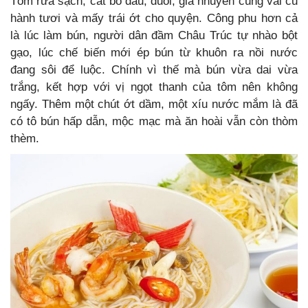
Tôm rửa sạch, cắt bỏ đầu, đuôi, giã nhuyễn cùng vài củ
hành tươi và mấy trái ớt cho quyện. Công phu hơn cả
là lúc làm bún, người dân đầm Châu Trúc tự nhào bột
gạo, lúc chế biến mới ép bún từ khuôn ra nồi nước
đang sôi để luộc. Chính vì thế mà bún vừa dai vừa
trắng, kết hợp với vị ngọt thanh của tôm nên không
ngấy. Thêm một chút ớt dầm, một xíu nước mắm là đã
có tô bún hấp dẫn, mộc mạc mà ăn hoài vẫn còn thòm
thèm.