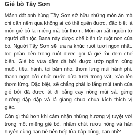
Gié bò Tây Sơn
Mảnh đất anh hùng Tây Sơn sở hữu những món ăn mà
chỉ cần nếm qua không ai có thể quên được, đặc biệt là
món gié bò lạ miệng mà bùi thơm. Món ăn bắt nguồn từ
người dân tộc Bana này được chế biến từ ruột non của
bò. Người Tây Sơn sẽ lựa ra khúc ruột tươi ngon nhất,
lọc phần bên trong ruột được gọi là gié rồi đem chế
biến. Gié bò vừa đậm đà bởi được ướp ngấm cùng
muối, tiêu, hành, tỏi băm nhỏ, thơm lừng mùi hành phi,
thanh ngọt bởi chút nước dừa tươi trong vắt, xào lên
thơm lừng. Đặc biệt, sẽ chẳng phải lo lắng mùi tanh của
gié bởi đã được át đi bằng cay nồng mùi sả, gừng
nướng đập dập và lá giang chua chua kích thích vị
giác.
Còn gì thú hơn khi cảm nhận những hương vị tuyệt vời
trong một miếng gié bò, nhấm chút rượu nồng và hàn
huyên cùng bạn bè bên bếp lửa bập bùng, bạn nhỉ?