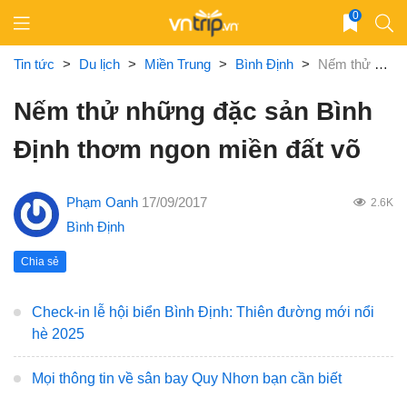
Skip
0
to
content
Tin tức
>
Du lịch
>
Miền Trung
>
Bình Định
>
Nếm thử những đặc sản Bình Định thơm ngon miền đất võ
Nếm thử những đặc sản Bình
Định thơm ngon miền đất võ
Phạm Oanh
17/09/2017
2.6K
Bình Định
Chia sẻ
Check-in lễ hội biển Bình Định: Thiên đường mới nổi
hè 2025
Mọi thông tin về sân bay Quy Nhơn bạn cần biết