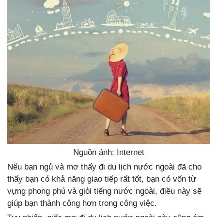
Nguồn ảnh: Internet
Nếu bạn ngủ và mơ thấy đi du lịch nước ngoài đã cho
thấy bạn có khả năng giao tiếp rất tốt, bạn có vốn từ
vựng phong phú và giỏi tiếng nước ngoài, điều này sẽ
giúp bạn thành công hơn trong công việc.