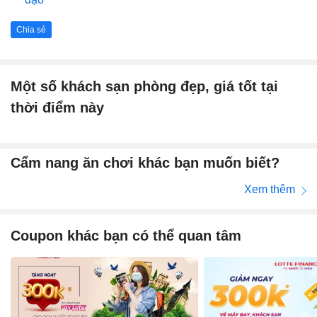
Chia sẻ
Một số khách sạn phòng đẹp, giá tốt tại
thời điểm này
Cẩm nang ăn chơi khác bạn muốn biết?
Xem thêm
Coupon khác bạn có thể quan tâm