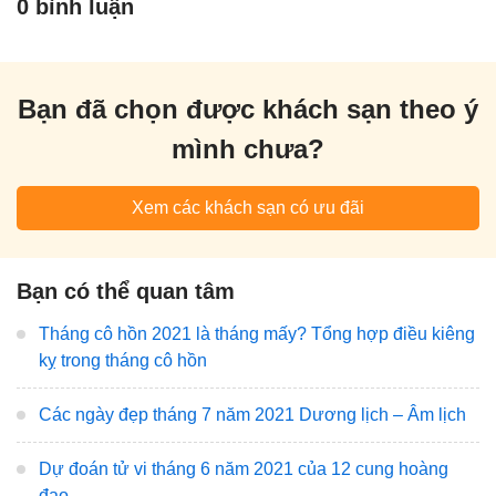
0 bình luận
Bạn đã chọn được khách sạn theo ý
mình chưa?
Xem các khách sạn có ưu đãi
Bạn có thể quan tâm
Tháng cô hồn 2021 là tháng mấy? Tổng hợp điều kiêng
kỵ trong tháng cô hồn
Các ngày đẹp tháng 7 năm 2021 Dương lịch – Âm lịch
Dự đoán tử vi tháng 6 năm 2021 của 12 cung hoàng
đạo