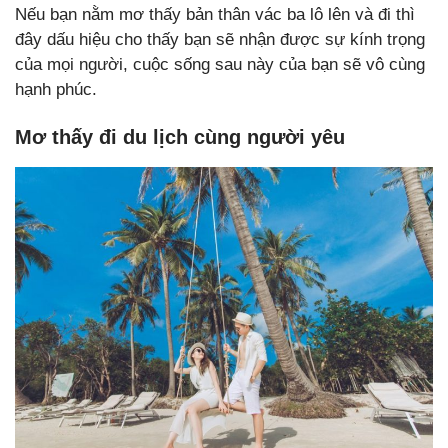
Nếu bạn nằm mơ thấy bản thân vác ba lô lên và đi thì
đây dấu hiệu cho thấy bạn sẽ nhận được sự kính trọng
của mọi người, cuộc sống sau này của bạn sẽ vô cùng
hạnh phúc.
Mơ thấy đi du lịch cùng người yêu