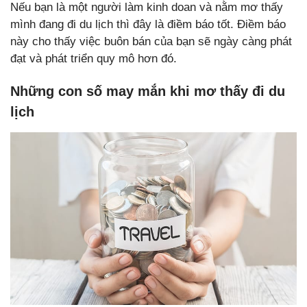
Nếu bạn là một người làm kinh doan và nằm mơ thấy
mình đang đi du lịch thì đây là điềm báo tốt. Điềm báo
này cho thấy việc buôn bán của bạn sẽ ngày càng phát
đạt và phát triển quy mô hơn đó.
Những con số may mắn khi mơ thấy đi du
lịch