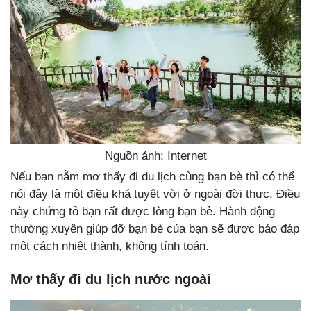
Nguồn ảnh: Internet
Nếu bạn nằm mơ thấy đi du lịch cùng bạn bè thì có thể
nói đây là một điều khá tuyệt vời ở ngoài đời thực. Điều
này chứng tỏ bạn rất được lòng bạn bè. Hành động
thường xuyên giúp đỡ bạn bè của bạn sẽ được báo đáp
một cách nhiệt thành, không tính toán.
Mơ thấy đi du lịch nước ngoài