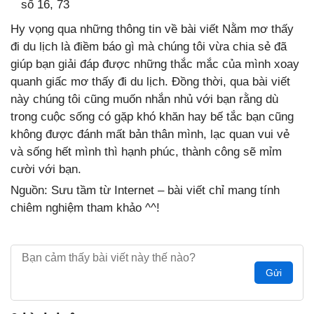
số 16, 73
Hy vọng qua những thông tin về bài viết Nằm mơ thấy
đi du lịch là điềm báo gì mà chúng tôi vừa chia sẻ đã
giúp bạn giải đáp được những thắc mắc của mình xoay
quanh giấc mơ thấy đi du lịch. Đồng thời, qua bài viết
này chúng tôi cũng muốn nhắn nhủ với bạn rằng dù
trong cuộc sống có gặp khó khăn hay bế tắc bạn cũng
không được đánh mất bản thân mình, lạc quan vui vẻ
và sống hết mình thì hạnh phúc, thành công sẽ mỉm
cười với bạn.
Nguồn: Sưu tầm từ Internet – bài viết chỉ mang tính
chiêm nghiệm tham khảo ^^!
Gửi