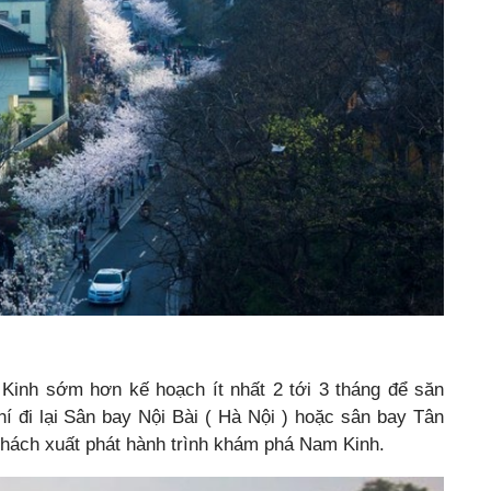
inh sớm hơn kế hoạch ít nhất 2 tới 3 tháng để săn
í đi lại Sân bay Nội Bài ( Hà Nội ) hoặc sân bay Tân
khách xuất phát hành trình khám phá Nam Kinh.