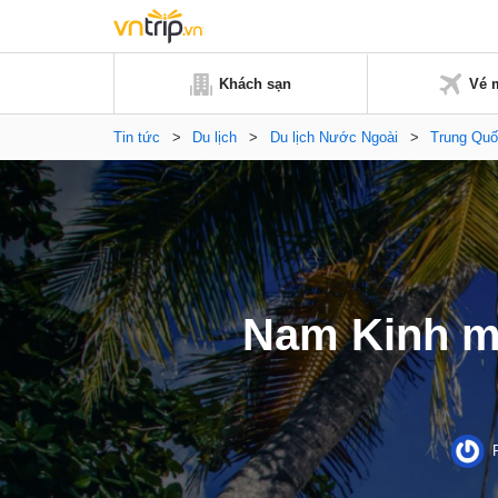
Khách sạn
Vé 
Tin tức
>
Du lịch
>
Du lịch Nước Ngoài
>
Trung Quô
Nam Kinh mộ