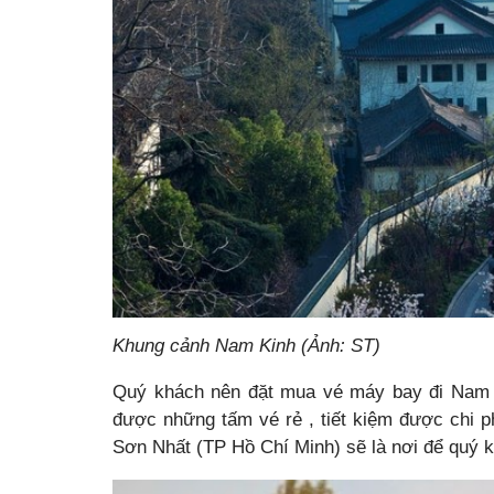
Khung cảnh Nam Kinh (Ảnh: ST)
Quý khách nên đặt mua vé máy bay đi Nam K
được những tấm vé rẻ , tiết kiệm được chi ph
Sơn Nhất (TP Hồ Chí Minh) sẽ là nơi để quý 