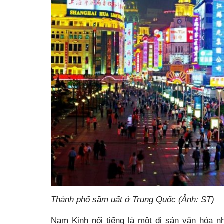
Thành phố sầm uất ở Trung Quốc (Ảnh: ST)
Nam Kinh nổi tiếng là một di sản văn hóa n