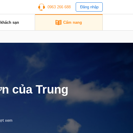
0963 266 688
Đăng nhập
 khách sạn
Cẩm nang
ớn của Trung
ượt xem