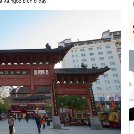
a và ngọc bích ở đây.