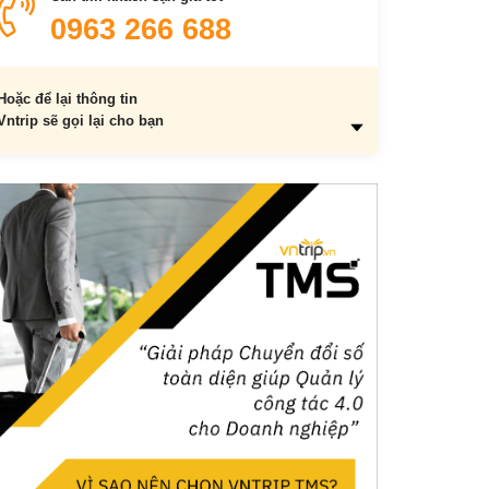
Ẩm thực phong phú ở Nam Kinh
0963 266 688
Xíu mại trứng
Taobao
Bánh bao bò chiên
Hoặc để lại thông tin
Vntrip sẽ gọi lại cho bạn
Vịt quay Jinling