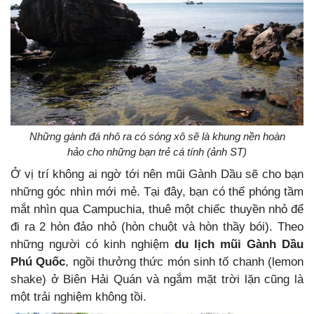
Những gành đá nhô ra có sóng xô sẽ là khung nền hoàn
hảo cho những bạn trẻ cá tính (ảnh ST)
Ở vị trí không ai ngờ tới nên mũi Gành Dầu sẽ cho bạn
những góc nhìn mới mẻ.
Tại đây, bạn có thể phóng tầm
mắt nhìn qua Campuchia, thuê một chiếc thuyền nhỏ để
đi ra 2 hòn đảo nhỏ (hòn chuột và hòn thầy bói). Theo
những người có kinh nghiệm
du lịch mũi Gành Dầu
Phú Quốc
, ngồi thưởng thức món sinh tố chanh (lemon
shake) ở Biên Hải Quán và ngắm mặt trời lặn cũng là
một trải nghiệm không tồi.