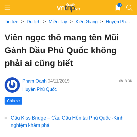
Skip
0
to
content
Tin tức
>
Du lịch
>
Miền Tây
>
Kiên Giang
>
Huyện Phú Quốc
Viên ngọc thô mang tên Mũi
Gành Dầu Phú Quốc không
phải ai cũng biết
Phạm Oanh
04/11/2019
8.3K
Huyện Phú Quốc
Chia sẻ
Cầu Kiss Bridge – Cầu Cầu Hôn tại Phú Quốc -Kinh
nghiệm khám phá