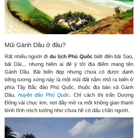
Mũi Gành Dầu ở đâu?
Rất nhiều người đi
du lịch Phú Quốc
biết đến bãi Sao,
bãi Dài,.. nhưng hiếm ai để ý tới địa điểm mang tên
Gành Dầu. Bãi biển đẹp nhưng chưa có được danh
tiếng tương xứng này là một mũi đất nằm nhô ra biển ở
phía Tây Bắc đảo Phú Quốc, thuộc địa bàn xã Gành
Dầu,
huyện đảo Phú Quốc
. Chỉ cách thị trấn Dương
Đông vài chục km, nơi đây mở ra một không gian thanh
bình tĩnh mịch tưởng như chưa hề có dấu chân người.