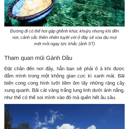
Đường đi có thể hơi gập ghềnh khúc khuỷu nhưng khi đến
nơi, cảnh sắc thiên nhiên tuyệt vời ở đây sẽ xoa dịu mọi
mệt mỏi ngay tức khắc (ảnh ST)
Tham quan mũi Gành Dầu
Đặt chân đến nơi đây, hẳn bạn sẽ phải ố á khi được
đắm mình trong một không gian cực kì xanh mát. Bãi
biển cong cong hình lưỡi liềm ôm lấy những rặng cây
xung quanh. Bãi cát vàng trắng lung linh dưới ánh nắng,
như thể có thể soi mình vào đó mà quên hết âu sầu.