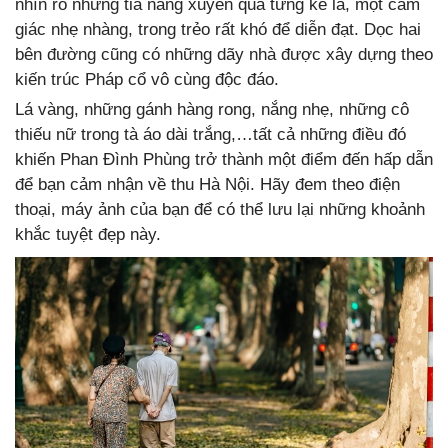
nhìn rõ những tia nắng xuyên qua từng kẽ lá, một cảm
giác nhẹ nhàng, trong trẻo rất khó để diễn đạt. Dọc hai
bên đường cũng có những dãy nhà được xây dựng theo
kiến trúc Pháp cổ vô cùng độc đáo.
Lá vàng, những gánh hàng rong, nắng nhẹ, những cô
thiếu nữ trong tà áo dài trắng,…tất cả những điều đó
khiến Phan Đình Phùng trở thành một điểm đến hấp dẫn
để bạn cảm nhận về thu Hà Nội. Hãy đem theo điện
thoại, máy ảnh của bạn để có thể lưu lại những khoảnh
khắc tuyệt đẹp này.