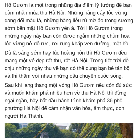
Hồ Gươm là một trong những địa điểm lý tưởng để bạn
cảm nhận mùa thu Hà Nội. Những hàng cây lộc vừng
đang đổi màu lá, những hàng liễu rủ mờ ảo trong sương
sớm bên mặt Hồ Gươm yên ả. Tới Hồ Gươm trong
những ngày này bạn còn được ngắm những chùm hoa
lộc vừng nở đỏ rực, rơi rụng khắp ven đường, mặt hồ.
Dù là sáng sớm hay lúc hoàng hôn thì Hồ Gươm đều
mang một vẻ đẹp rất thu, rất Hà Nội. Trong tiết trời dễ
chịu những ngày thu về bạn có thể cùng bạn bè tản bộ
và thì thầm với nhau những câu chuyện cuộc sống.
Sau khi lang thang một vòng Hồ Gươm nếu còn đủ sức
và muốn khám phá nhiều hơn về thu Hà Nội thì đừng
ngại ngần, hãy bắt đầu hành trình khám phá 36 phố
phường Hà Nội để cảm nhận văn hóa, ẩm thực, con
người Hà Thành.