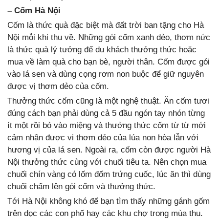
– Cốm Hà Nội
Cốm là thức quà đặc biệt mà đất trời ban tặng cho Hà
Nội mỗi khi thu về. Những gói cốm xanh dẻo, thơm nức
là thức quà lý tưởng để du khách thưởng thức hoặc
mua về làm quà cho bạn bè, người thân. Cốm được gói
vào lá sen và dùng cọng rơm non buộc để giữ nguyên
được vị thơm dẻo của cốm.
Thưởng thức cốm cũng là một nghệ thuật. Ăn cốm tươi
đúng cách bạn phải dùng cả 5 đầu ngón tay nhón từng
ít một rồi bỏ vào miệng và thưởng thức cốm từ từ mới
cảm nhận được vị thơm dẻo của lúa non hòa lẫn với
hương vị của lá sen. Ngoài ra, cốm còn được người Hà
Nội thưởng thức cùng với chuối tiêu ta. Nên chọn mua
chuối chín vàng có lốm đốm trứng cuốc, lúc ăn thì dùng
chuối chấm lên gói cốm và thưởng thức.
Tới Hà Nội không khó để bạn tìm thấy những gánh gốm
trên dọc các con phố hay các khu chợ trong mùa thu.