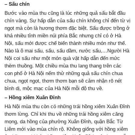
– Sấu chín
Bước vào mùa thu cũng là lúc những quả sấu bắt đầu
chín vàng. Sự hấp dẫn của sấu chín không chỉ đến từ vị
ngọt mà còn là hương thơm đặc biệt. Sấu được trồng ở
khá nhiều tỉnh miền núi phía Bắc nhưng chỉ có ở Hà
Nội, sấu mới được chế biến thành nhiều món như thế.
Nào là ô mai sấu, sấu, sấu dầm, nước sấu,…Người Hà
Nội coi sấu như một món quà vặt hấp dẫn đến mức
thèm thuồng. Một chiều mùa thu lang thang trên các
con phố ở Hà Nội nếm thử những quả sấu chín chua
chua, ngọt ngọt, thơm thơm bạn sẽ cảm nhận rõ nét
bình dị, mộc mạc của Hà Nội mỗi độ thu về.
– Hồng xiêm Xuân Đỉnh
Hà Nội mùa thu còn có những trái hồng xiêm Xuân Đỉnh
thơm lừng. Chỉ khi thu về những trái hồng xiêm căng
mọng, da hồng của phường Xuân Đỉnh, quận Bắc Từ
Liêm mới vào mùa chín rộ. Không giống với hồng xiêm