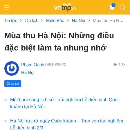
Skip
0
to
content
Tin tức
>
Du lịch
>
Miền Bắc
>
Hà Nội
>
Mùa thu Hà Nội: Những điều đặc biệt làm ta nhung nhớ
Mùa thu Hà Nội: Những điều
đặc biệt làm ta nhung nhớ
Phạm Oanh
08/10/2020
7.2K
Hà Nội
Chia sẻ
Một buổi sáng lịch sử: Trải nghiệm Lễ diễu binh Quốc
khánh tại Hà Nội
Hà Nội rực rỡ ngày Quốc khánh – Trọn vẹn trải nghiệm
Lễ diễu binh 2/9