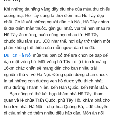
Khi những tia nắng vàng đầy dịu nhẹ của mùa thu chiếu
xuống mặt Hồ Tây cũng là thời điểm mà Hồ Tây đẹp
nhất. Có lẽ với những người dân Hà Nội, Hồ Tây chính
là địa điểm thân thuộc, gần gũi nhất, vui thì hẹn nhau ra
Hồ Tây ăn mừng, buồn cũng hẹn nhau tới Hồ Tây
chuốc bầu tâm sự….Cứ như thế, nơi đây trở thành một
phần không thể thiếu của mỗi người dân thủ đô.
Du lịch Hà Nội
mùa thu bạn có thể lựa chọn xe đạp để
dạo một vòng hồ. Một vòng hồ Tây có lộ trình khoảng
16km chắc chắn sẽ mang đến cho bạn nhiều trải
nghiệm thú vị về Hà Nội. Đừng quên dừng chân check
in tại những con đường ven hồ được yêu thích nhất
như đường Thanh Niên, bến Hàn Quốc, bến Nhật Bản,
….Bạn cũng có thể kết hợp khám phá Hồ Tây, tham
quan và lễ chùa Trấn Quốc, phủ Tây Hồ, khám phá chợ
hoa lớn nhất Hà Nội – chợ hoa Quảng Bá,…để chuyến
đi của mình có thêm nhiều điều hấp dẫn. Món ăn nổi