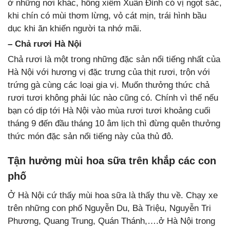
ở những nơi khác, hồng xiêm Xuân Đỉnh có vị ngọt sắc,
khi chín có mùi thơm lừng, vỏ cát mịn, trái hình bầu
dục khi ăn khiến người ta nhớ mãi.
– Chả rươi Hà Nội
Chả rươi là một trong những đặc sản nổi tiếng nhất của
Hà Nội với hương vị đặc trưng của thịt rươi, trộn với
trứng gà cùng các loại gia vị. Muốn thưởng thức chả
rươi tươi không phải lúc nào cũng có. Chính vì thế nếu
bạn có dịp tới Hà Nội vào mùa rươi tươi khoảng cuối
tháng 9 đến đầu tháng 10 âm lịch thì đừng quên thưởng
thức món đặc sản nổi tiếng này của thủ đô.
Tận hưởng mùi hoa sữa trên khắp các con
phố
Ở Hà Nội cứ thấy mùi hoa sữa là thấy thu về. Chạy xe
trên những con phố Nguyễn Du, Bà Triệu, Nguyễn Tri
Phương, Quang Trung, Quán Thánh,….ở Hà Nội trong