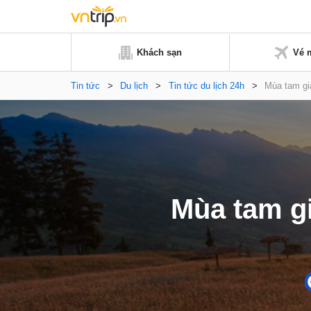
Khách sạn
Vé 
Tin tức
>
Du lịch
>
Tin tức du lịch 24h
>
Mùa tam gi
Mùa tam g