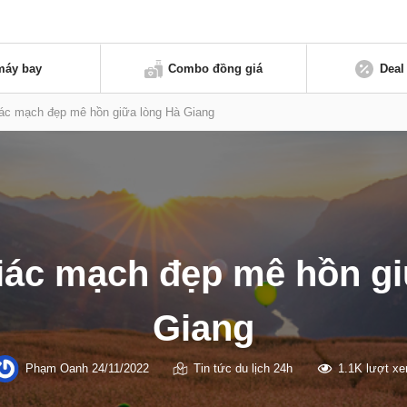
máy bay
Combo đồng giá
Deal
ác mạch đẹp mê hồn giữa lòng Hà Giang
iác mạch đẹp mê hồn gi
Giang
Phạm Oanh
24/11/2022
Tin tức du lịch 24h
1.1K lượt x