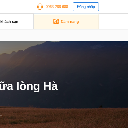
0963 266 688
Đăng nhập
 khách sạn
Cẩm nang
ữa lòng Hà
em