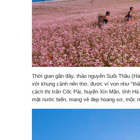
Thời gian gần đây, thảo nguyên Suôi Thầu (Hà
với khung cảnh nên thơ, được ví von như “th
cách thị trấn Cốc Pài, huyện Xín Mần, tỉnh H
mặt nước biển, mang vẻ đẹp hoang sơ, mộc 