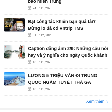
bào miền Trung
24 Th11, 2025
Đặt công tác khiến bạn quá tải?
Đừng lo đã có Vntrip TMS
01 Th12, 2025
Caption đăng ảnh 2/9: Những câu nói
hay và ý nghĩa cho ngày Quốc khánh
18 Th11, 2025
LƯƠNG 5 TRIỆU VẪN ĐI TRUNG
QUỐC NGẮM TUYẾT THẢ GA
18 Th11, 2025
Xem thêm