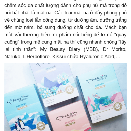
chăm sóc da chất lượng dành cho phụ nữ mà trong đó
nổi bật nhất là mặt nạ. Các loại mặt nạ ở đây phong phú
về chủng loại lẫn công dụng, từ dưỡng ẩm, dưỡng trắng
đến mờ nám, bổ sung dưỡng chất cho da. Mách bạn
một vài thương hiệu mĩ phẩm nổi tiếng để lỡ có “quay
cuồng” trong mê cung mặt nạ thì cũng nhanh chóng “lấy
lại tinh thần”:
My Beauty Diary (MBD), Dr Morito,
Naruko, L’Herboflore, Kissui chứa Hyaluronic Acid,…