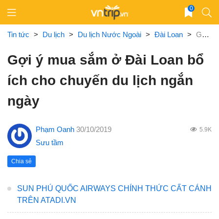
Skip
0
to
content
Tin tức
>
Du lịch
>
Du lịch Nước Ngoài
>
Đài Loan
>
Gợi ý mua sắm ở Đài Loan bổ ích cho chuyến du lịch ngắn ngày
Gợi ý mua sắm ở Đài Loan bổ
ích cho chuyến du lịch ngắn
ngày
Phạm Oanh
30/10/2019
5.9K
Sưu tầm
Chia sẻ
SUN PHÚ QUỐC AIRWAYS CHÍNH THỨC CẤT CÁNH
TRÊN ATADI.VN