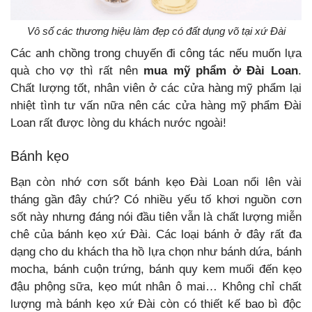
Vô số các thương hiệu làm đẹp có đất dụng võ tại xứ Đài
Các anh chồng trong chuyến đi công tác nếu muốn lựa
quà cho vợ thì rất nên
mua mỹ phẩm ở Đài Loan
.
Chất lượng tốt, nhân viên ở các cửa hàng mỹ phẩm lại
nhiệt tình tư vấn nữa nên các cửa hàng mỹ phẩm Đài
Loan rất được lòng du khách nước ngoài!
Bánh kẹo
Bạn còn nhớ cơn sốt bánh kẹo Đài Loan nổi lên vài
tháng gần đây chứ? Có nhiều yếu tố khơi nguồn cơn
sốt này nhưng đáng nói đầu tiên vẫn là chất lượng miễn
chê của bánh kẹo xứ Đài.
Các loại bánh ở đây rất đa
dạng cho du khách tha hồ lựa chọn như bánh dứa, bánh
mocha, bánh cuộn trứng, bánh quy kem muối đến kẹo
đậu phộng sữa, kẹo mút nhân ô mai… Không chỉ chất
lượng mà bánh kẹo xứ Đài còn có thiết kế bao bì độc