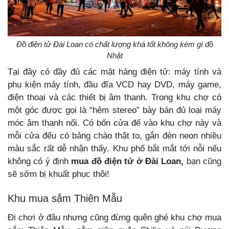
Đồ điện tử Đài Loan có chất lượng khá tốt không kém gì đồ
Nhật
Tại đây có đầy đủ các mặt hàng điện tử: máy tính và
phụ kiện máy tính, đầu đĩa VCD hay DVD, máy game,
điện thoại và các thiết bị âm thanh. Trong khu chợ có
một góc được gọi là “hẻm stereo” bày bán đủ loại máy
móc âm thanh nổi. Có bốn cửa để vào khu chợ này và
mỗi cửa đếu có bảng chào thật to, gắn đèn neon nhiều
màu sắc rất dễ nhận thấy. Khu phố bắt mắt tới nỗi nếu
không có ý định
mua đồ điện tử ở Đài Loan,
bạn cũng
sẽ sớm bị khuất phục thôi!
Khu mua sắm Thiên Mẫu
Đi chơi ở đâu nhưng cũng đừng quên ghé khu chợ mua