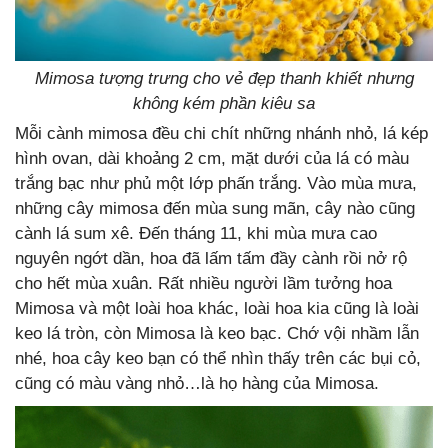
Mimosa tượng trưng cho vẻ đẹp thanh khiết nhưng
không kém phần kiêu sa
Mỗi cành mimosa đều chi chít những nhánh nhỏ, lá kép
hình ovan, dài khoảng 2 cm, mặt dưới của lá có màu
trắng bạc như phủ một lớp phấn trắng. Vào mùa mưa,
những cây mimosa đến mùa sung mãn, cây nào cũng
cành lá sum xê. Đến tháng 11, khi mùa mưa cao
nguyên ngớt dần, hoa đã lấm tấm đầy cành rồi nở rộ
cho hết mùa xuân. Rất nhiều người lầm tưởng hoa
Mimosa và một loài hoa khác, loài hoa kia cũng là loài
keo lá tròn, còn Mimosa là keo bạc. Chớ vội nhầm lẫn
nhé, hoa cây keo bạn có thể nhìn thấy trên các bụi cỏ,
cũng có màu vàng nhỏ…là họ hàng của Mimosa.