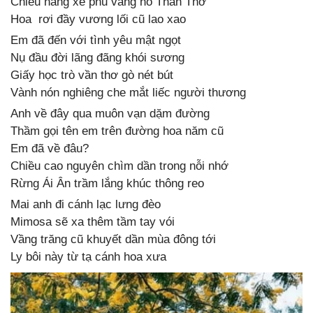
Chiều nắng xế phủ vàng hồ Than Thở
Hoa rơi đầy vương lối cũ lao xao
Em đã đến với tình yêu mật ngọt
Nụ đầu đời lãng đãng khói sương
Giấy học trò vần thơ gò nét bút
Vành nón nghiêng che mắt liếc người thương
Anh về đây qua muôn vạn dặm đường
Thầm gọi tên em trên đường hoa năm cũ
Em đã về đâu?
Chiều cao nguyên chìm dần trong nỗi nhớ
Rừng Ái Ân trầm lắng khúc thông reo
Mai anh đi cánh lạc lưng đèo
Mimosa sẽ xa thêm tầm tay vói
Vầng trăng cũ khuyết dần mùa đông tới
Ly bôi này từ tạ cánh hoa xưa