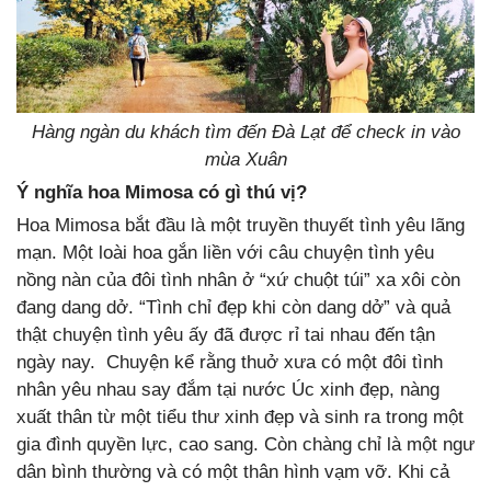
Hàng ngàn du khách tìm đến Đà Lạt để check in vào
mùa Xuân
Ý nghĩa hoa Mimosa có gì thú vị?
Hoa Mimosa bắt đầu là một truyền thuyết tình yêu lãng
mạn. Một loài hoa gắn liền với câu chuyện tình yêu
nồng nàn của đôi tình nhân ở “xứ chuột túi” xa xôi còn
đang dang dở. “Tình chỉ đẹp khi còn dang dở” và quả
thật chuyện tình yêu ấy đã được rỉ tai nhau đến tận
ngày nay. Chuyện kể rằng thuở xưa có một đôi tình
nhân yêu nhau say đắm tại nước Úc xinh đẹp, nàng
xuất thân từ một tiểu thư xinh đẹp và sinh ra trong một
gia đình quyền lực, cao sang. Còn chàng chỉ là một ngư
dân bình thường và có một thân hình vạm vỡ. Khi cả