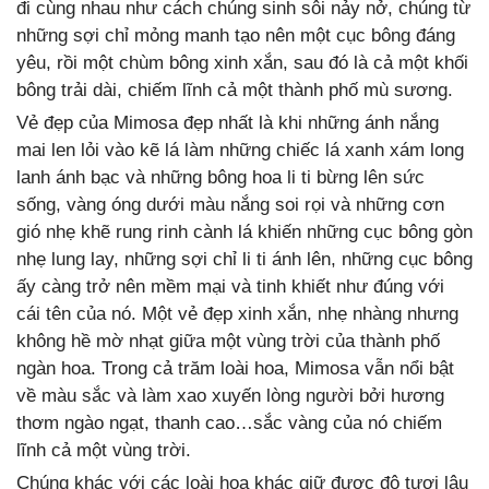
đi cùng nhau như cách chúng sinh sôi nảy nở, chúng từ
những sợi chỉ mỏng manh tạo nên một cục bông đáng
yêu, rồi một chùm bông xinh xắn, sau đó là cả một khối
bông trải dài, chiếm lĩnh cả một thành phố mù sương.
Vẻ đẹp của Mimosa đẹp nhất là khi những ánh nắng
mai len lỏi vào kẽ lá làm những chiếc lá xanh xám long
lanh ánh bạc và những bông hoa li ti bừng lên sức
sống, vàng óng dưới màu nắng soi rọi và những cơn
gió nhẹ khẽ rung rinh cành lá khiến những cục bông gòn
nhẹ lung lay, những sợi chỉ li ti ánh lên, những cục bông
ấy càng trở nên mềm mại và tinh khiết như đúng với
cái tên của nó. Một vẻ đẹp xinh xắn, nhẹ nhàng nhưng
không hề mờ nhạt giữa một vùng trời của thành phố
ngàn hoa. Trong cả trăm loài hoa, Mimosa vẫn nổi bật
về màu sắc và làm xao xuyến lòng người bởi hương
thơm ngào ngạt, thanh cao…sắc vàng của nó chiếm
lĩnh cả một vùng trời.
Chúng khác với các loài hoa khác giữ được độ tươi lâu