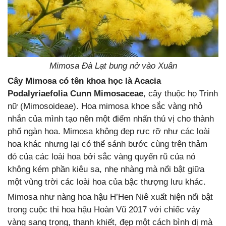
Mimosa Đà Lạt bung nở vào Xuân
Cây Mimosa có tên khoa học là Acacia
Podalyriaefolia Cunn Mimosaceae
, cây thuộc họ Trinh
nữ (Mimosoideae). Hoa mimosa khoe sắc vàng nhỏ
nhắn của mình tạo nên một điểm nhấn thú vị cho thành
phố ngàn hoa. Mimosa không đẹp rực rỡ như các loài
hoa khác nhưng lại có thể sánh bước cùng trên thảm
đỏ của các loài hoa bởi sắc vàng quyến rũ của nó
không kém phần kiêu sa, nhẹ nhàng mà nổi bật giữa
một vùng trời các loài hoa của bậc thượng lưu khác.
Mimosa như nàng hoa hậu H’Hen Niê xuất hiện nổi bật
trong cuộc thi hoa hậu Hoàn Vũ 2017 với chiếc váy
vàng sang trọng, thanh khiết, đẹp một cách bình dị mà