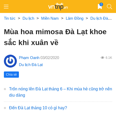
Skip
0
to
content
Tin tức
>
Du lịch
>
Miền Nam
>
Lâm Đồng
>
Du lịch Đà Lạt
Mùa hoa mimosa Đà Lạt khoe
sắc khi xuân về
Phạm Oanh
03/02/2020
6.1K
Du lịch Đà Lạt
Chia sẻ
Trốn nóng lên Đà Lạt tháng 6 – Khi mùa hè cũng trở nên
dịu dàng
Đến Đà Lạt tháng 10 có gì hay?