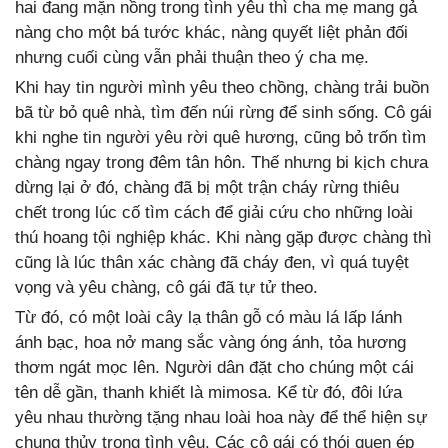
hai đang mặn nồng trong tình yêu thì cha mẹ mang gả
nàng cho một bá tước khác, nàng quyết liệt phản đối
nhưng cuối cùng vẫn phải thuận theo ý cha mẹ.
Khi hay tin người mình yêu theo chồng, chàng trải buồn
bã từ bỏ quê nhà, tìm đến núi rừng để sinh sống. Cô gái
khi nghe tin người yêu rời quê hương, cũng bỏ trốn tìm
chàng ngay trong đêm tân hôn. Thế nhưng bi kịch chưa
dừng lại ở đó, chàng đã bị một trận cháy rừng thiêu
chết trong lúc cố tìm cách để giải cứu cho những loài
thú hoang tội nghiệp khác. Khi nàng gặp được chàng thì
cũng là lúc thân xác chàng đã cháy đen, vì quá tuyệt
vọng và yêu chàng, cô gái đã tự tử theo.
Từ đó, có một loài cây lạ thân gỗ có màu lá lấp lánh
ánh bạc, hoa nở mang sắc vàng óng ánh, tỏa hương
thơm ngát mọc lên. Người dân đặt cho chúng một cái
tên dễ gần, thanh khiết là mimosa. Kể từ đó, đôi lứa
yêu nhau thường tặng nhau loài hoa này để thể hiện sự
chung thủy trong tình yêu. Các cô gái có thói quen ép