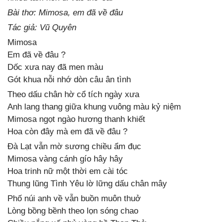
Bài thơ: Mimosa, em đã về đâu
Tác giả: Vũ Quyên
Mimosa
Em đã về đâu ?
Dốc xưa nay đã men màu
Gót khua nỗi nhớ dòn câu ân tình
Theo dấu chân hờ cổ tích ngày xưa
Anh lang thang giữa khung vuông màu kỷ niệm
Mimosa ngọt ngào hương thanh khiết
Hoa còn đây mà em đã về đâu ?
Đà Lạt vẫn mờ sương chiều ẩm đục
Mimosa vàng cánh gío hây hây
Hoa trinh nữ một thời em cài tóc
Thung lũng Tình Yêu lờ lững dấu chân mây
Phố núi anh về vẫn buồn muôn thuở
Lòng bồng bềnh theo lọn sóng chao