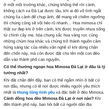
ở một môi trường khác, chúng không thể rời cành,
không cách xa Đà Lạt được lâu, khi ai đó vô tình ngắt
chúng lìa cành để chụp ảnh, để mang về chiêm ngưỡng
thì chúng cũng sẽ vội héo rũ nhanh… Hoa mimosa chỉ
thật sự đẹp khi ở trên cành, khi được truyền nhựa sống
từ chính cây mẹ, hòa chung sắc hoa vàng rực cùng
những chùm hoa khác và chúng trở thành nguồn cảm
hứng sáng tác của nhiều văn nghệ sĩ khi dừng chân
đến chốn này, mà còn được đặt cho tên một con đèo
dẫn vào thành phố cao nguyên.
Có thể thưởng ngoạn hoa Mimosa Đà Lạt ở đâu là lý
tưởng nhất?
Khi đặt chân đến đây, bạn có thể ngắm nhìn ở bất cứ
nơi đâu, nhưng có lẽ nơi được nhiều người yêu thích
nhất là
thung lũng tình yêu
và đặc biệt ở đèo Mimosa.
Cánh đồng hoa đèo Mimosa Đà Lạt ở nơi nào?
Khi
đến thành phố này, bạn hỏi bất cứ người dân địa