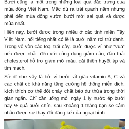
Bưởi cũng là một trong những loại quả đặc trưng của
mùa đông Việt Nam. Mặc dù ra trái quanh năm nhưng
phải đến mùa đông vườn bưởi mới sai quả và được
mùa nhất.
Hiện nay, bưởi được trong nhiều ở các tỉnh miền Tây
Việt Nam, nổi tiếng nhất có lẽ là bưởi năm roi trứ danh.
Trong vô vàn các loại trái cây, bưởi được ví như “vua”
nếu được nhắc đến với công dụng giảm cân, đào thải
cholesterol hỗ trợ giảm mỡ máu, cải thiện huyết áp và
tim mạch.
Sở dĩ như vậy là bởi vì bưởi rất giàu vitamin A, C và
các chất có khả năng tăng cường hệ thống miễn dịch,
kích thích cơ thể đốt cháy chất béo dư thừa trong thời
gian ngắn. Chỉ cần uống mỗi ngày 1 ly nước ép bưởi
hay ½ quả bưởi chín, sau khoảng 1 tháng bạn sẽ cảm
nhận được sự thay đổi đáng kể của ngoại hình.