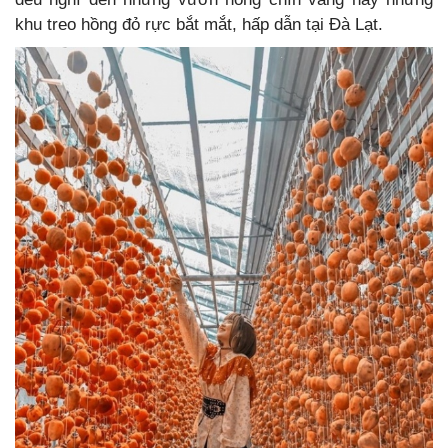
khu treo hồng đỏ rực bắt mắt, hấp dẫn tại Đà Lạt.