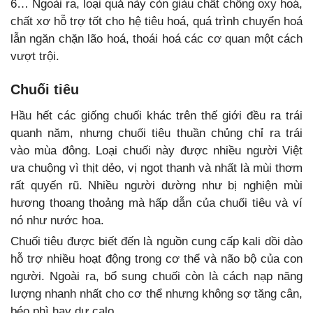
6… Ngoài ra, loại quả này còn giàu chất chống oxy hoá,
chất xơ hỗ trợ tốt cho hệ tiêu hoá, quá trình chuyển hoá
lẫn ngăn chặn lão hoá, thoái hoá các cơ quan một cách
vượt trội.
Chuối tiêu
Hầu hết các giống chuối khác trên thế giới đều ra trái
quanh năm, nhưng chuối tiêu thuần chủng chỉ ra trái
vào mùa đông. Loại chuối này được nhiều người Việt
ưa chuộng vì thịt dẻo, vị ngọt thanh và nhất là mùi thơm
rất quyến rũ. Nhiều người dường như bị nghiện mùi
hương thoang thoảng mà hấp dẫn của chuối tiêu và ví
nó như nước hoa.
Chuối tiêu được biết đến là nguồn cung cấp kali dồi dào
hỗ trợ nhiều hoạt động trong cơ thể và não bộ của con
người. Ngoài ra, bổ sung chuối còn là cách nạp năng
lượng nhanh nhất cho cơ thể nhưng không sợ tăng cân,
béo phì hay dư calo.