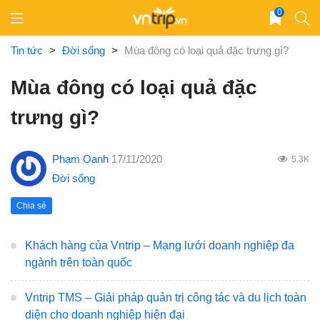
Skip
0
to
content
Tin tức
>
Đời sống
>
Mùa đông có loại quả đặc trưng gì?
Mùa đông có loại quả đặc
trưng gì?
Phạm Oanh
17/11/2020
5.3K
Đời sống
Chia sẻ
Khách hàng của Vntrip – Mạng lưới doanh nghiệp đa
ngành trên toàn quốc
Vntrip TMS – Giải pháp quản trị công tác và du lịch toàn
diện cho doanh nghiệp hiện đại