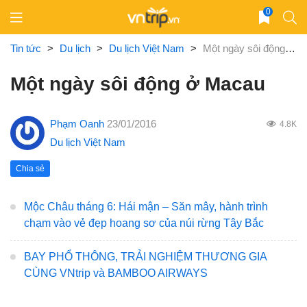
Skip
0
to
content
Tin tức
>
Du lịch
>
Du lịch Việt Nam
>
Một ngày sôi động ở Macau
Một ngày sôi động ở Macau
Phạm Oanh
23/01/2016
4.8K
Du lịch Việt Nam
Chia sẻ
Mộc Châu tháng 6: Hái mận – Săn mây, hành trình
chạm vào vẻ đẹp hoang sơ của núi rừng Tây Bắc
BAY PHỔ THÔNG, TRẢI NGHIỆM THƯƠNG GIA
CÙNG VNtrip và BAMBOO AIRWAYS