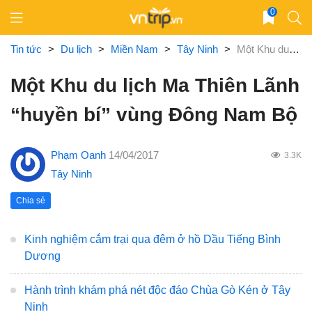
Skip
0
to
content
Tin tức
>
Du lịch
>
Miền Nam
>
Tây Ninh
>
Một Khu du lịch Ma Thiên Lãnh “huyền bí” vùng Đông Nam Bộ
Một Khu du lịch Ma Thiên Lãnh
“huyền bí” vùng Đông Nam Bộ
Phạm Oanh
14/04/2017
3.3K
Tây Ninh
Chia sẻ
Kinh nghiệm cắm trại qua đêm ở hồ Dầu Tiếng Bình
Dương
Hành trình khám phá nét độc đáo Chùa Gò Kén ở Tây
Ninh