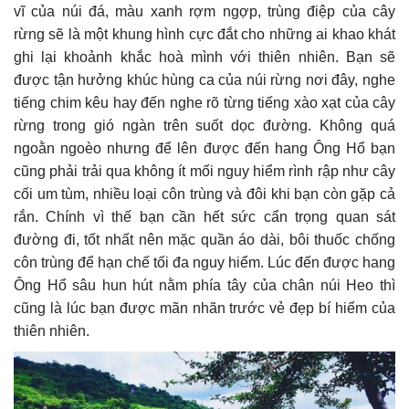
vĩ của núi đá, màu xanh rợm ngợp, trùng điệp của cây
rừng sẽ là một khung hình cực đắt cho những ai khao khát
ghi lại khoảnh khắc hoà mình với thiên nhiên. Bạn sẽ
được tận hưởng khúc hùng ca của núi rừng nơi đây, nghe
tiếng chim kêu hay đến nghe rõ từng tiếng xào xạt của cây
rừng trong gió ngàn trên suốt dọc đường. Không quá
ngoằn ngoèo nhưng để lên được đến hang Ông Hổ bạn
cũng phải trải qua không ít mối nguy hiểm rình rập như cây
cối um tùm, nhiều loại côn trùng và đôi khi bạn còn gặp cả
rắn. Chính vì thế bạn cần hết sức cẩn trọng quan sát
đường đi, tốt nhất nên mặc quần áo dài, bôi thuốc chống
côn trùng để hạn chế tối đa nguy hiểm. Lúc đến được hang
Ông Hổ sâu hun hút nằm phía tây của chân núi Heo thì
cũng là lúc bạn được mãn nhãn trước vẻ đẹp bí hiểm của
thiên nhiên.