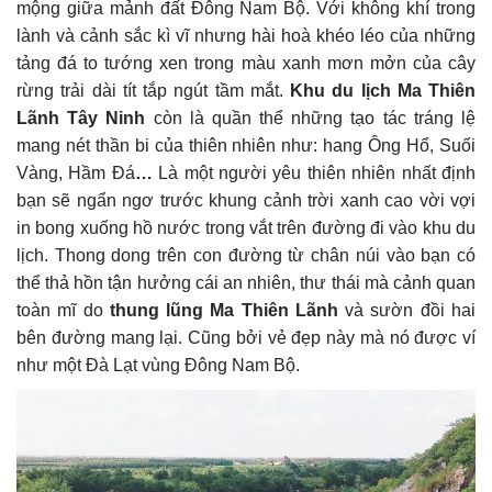
mộng giữa mảnh đất Đông Nam Bộ. Với không khí trong
lành và cảnh sắc kì vĩ nhưng hài hoà khéo léo của những
tảng đá to tướng xen trong màu xanh mơn mởn của cây
rừng trải dài tít tắp ngút tầm mắt.
Khu du lịch Ma Thiên
Lãnh Tây Ninh
còn là quần thể những tạo tác tráng lệ
mang nét thần bi của thiên nhiên như: hang
Ông Hổ, Suối
Vàng, Hầm Đá
…
Là một người yêu thiên nhiên nhất định
bạn sẽ ngẩn ngơ trước khung cảnh trời xanh cao vời vợi
in bong xuống hồ nước trong vắt trên đường đi vào khu du
lịch. Thong dong trên con đường từ chân núi vào bạn có
thể thả hồn tận hưởng cái an nhiên, thư thái mà cảnh quan
toàn mĩ do
thung lũng Ma Thiên Lãnh
và sườn đồi hai
bên đường mang lại. Cũng bởi vẻ đẹp này mà nó được ví
như một Đà Lạt vùng Đông Nam Bộ.