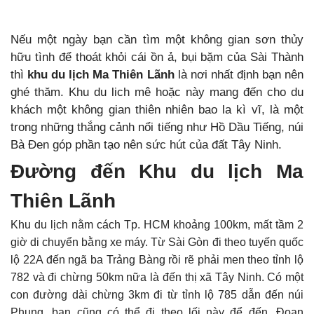
Nếu một ngày bạn cần tìm một không gian sơn thủy
hữu tình để thoát khỏi cái ồn ả, bụi bặm của Sài Thành
thì
khu du lịch Ma Thiên Lãnh
là nơi nhất định bạn nên
ghé thăm. Khu du lich mê hoặc này mang đến cho du
khách một không gian thiên nhiên bao la kì vĩ, là một
trong những thắng cảnh nổi tiếng như Hồ Dầu Tiếng, núi
Bà Đen góp phần tạo nên sức hút của đất Tây Ninh.
Đường đến Khu du lịch Ma
Thiên Lãnh
Khu du lịch nằm cách Tp. HCM khoảng 100km, mất tầm 2
giờ di chuyển bằng xe máy. Từ Sài Gòn đi theo tuyến quốc
lộ 22A đến ngã ba Trảng Bàng rồi rẽ phải men theo tỉnh lộ
782 và đi chừng 50km nữa là đến thị xã Tây Ninh. Có một
con đường dài chừng 3km đi từ tỉnh lộ 785 dẫn đến núi
Phụng, bạn cũng có thể đi theo lối này để đến. Đoạn