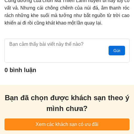
Cung đường của chốn Ma Thiên Lãnh huyền bí này tuy có
vất vả. Nhưng cái chông chênh của núi đá, âm thanh róc
rách những khe suối mà tưởng như bắt nguồn từ trời cao
khiến ai đi rồi cũng khát khao một lần quay lại.
Gửi
0 bình luận
Bạn đã chọn được khách sạn theo ý
mình chưa?
Xem các khách sạn có ưu đãi