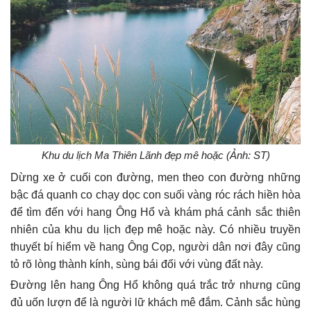
Khu du lịch Ma Thiên Lãnh đẹp mê hoặc (Ảnh: ST)
Dừng xe ở cuối con đường, men theo con đường những
bậc đá quanh co chạy dọc con suối vàng róc rách hiền hòa
để tìm đến với hang Ông Hổ và khám phá cảnh sắc thiên
nhiên của khu du lịch đẹp mê hoặc này. Có nhiều truyền
thuyết bí hiểm về hang Ông Cọp, người dân nơi đây cũng
tỏ rõ lòng thành kính, sùng bái đối với vùng đất này.
Đường lên hang Ông Hổ không quá trắc trở nhưng cũng
đủ uốn lượn để là người lữ khách mê đắm. Cảnh sắc hùng