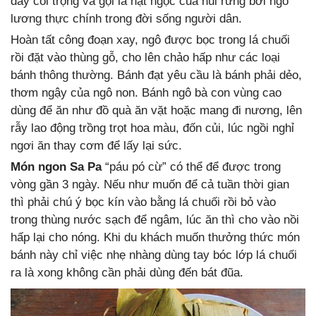
đây coi trọng và gọi là hạt ngọc của núi rừng bởi ngô
lương thực chính trong đời sống người dân.
Hoàn tất công đoạn xay, ngô được bọc trong lá chuối
rồi đặt vào thùng gỗ, cho lên chảo hấp như các loại
bánh thông thường. Bánh đạt yêu cầu là bánh phải dẻo,
thơm ngậy của ngô non. Bánh ngô bà con vùng cao
dùng để ăn như đồ quà ăn vặt hoặc mang đi nương, lên
rẫy lao động trồng trọt hoa màu, đốn củi, lúc ngồi nghỉ
ngơi ăn thay cơm để lấy lại sức.
Món ngon Sa Pa
“páu pó cừ” có thể để được trong
vòng gần 3 ngày. Nếu như muốn để cả tuần thời gian
thì phải chú ý bọc kín vào bằng lá chuối rồi bỏ vào
trong thùng nước sạch để ngâm, lúc ăn thì cho vào nồi
hấp lại cho nóng. Khi du khách muốn thưởng thức món
bánh này chỉ việc nhẹ nhàng dùng tay bóc lớp lá chuối
ra là xong không cần phải dùng đến bát đũa.