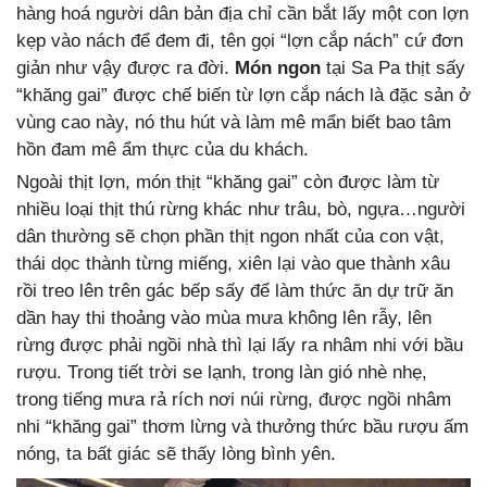
hàng hoá người dân bản địa chỉ cần bắt lấy một con lợn
kẹp vào nách để đem đi, tên gọi “lợn cắp nách” cứ đơn
giản như vậy được ra đời.
Món ngon
tại Sa Pa thịt sấy
“khăng gai” được chế biến từ lợn cắp nách là đặc sản ở
vùng cao này, nó thu hút và làm mê mẩn biết bao tâm
hồn đam mê ẩm thực của du khách.
Ngoài thịt lợn, món thịt “khăng gai” còn được làm từ
nhiều loại thịt thú rừng khác như trâu, bò, ngựa…người
dân thường sẽ chọn phần thịt ngon nhất của con vật,
thái dọc thành từng miếng, xiên lại vào que thành xâu
rồi treo lên trên gác bếp sấy để làm thức ăn dự trữ ăn
dần hay thi thoảng vào mùa mưa không lên rẫy, lên
rừng được phải ngồi nhà thì lại lấy ra nhâm nhi với bầu
rượu. Trong tiết trời se lạnh, trong làn gió nhè nhẹ,
trong tiếng mưa rả rích nơi núi rừng, được ngồi nhâm
nhi “khăng gai” thơm lừng và thưởng thức bầu rượu ấm
nóng, ta bất giác sẽ thấy lòng bình yên.