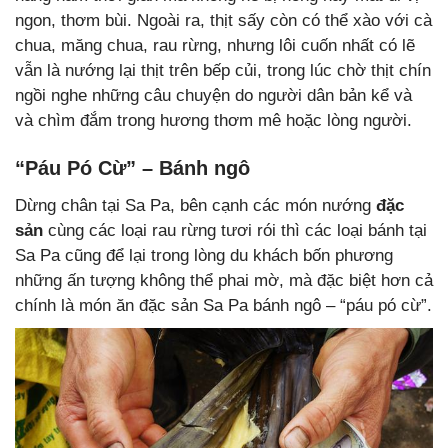
ngon, thơm bùi. Ngoài ra, thịt sấy còn có thể xào với cà
chua, măng chua, rau rừng, nhưng lôi cuốn nhất có lẽ
vẫn là nướng lại thịt trên bếp củi, trong lúc chờ thịt chín
ngồi nghe những câu chuyện do người dân bản kể và
và chìm đắm trong hương thơm mê hoặc lòng người.
“Páu Pó Cừ” – Bánh ngô
Dừng chân tại Sa Pa, bên cạnh các món nướng
đặc
sản
cùng các loại rau rừng tươi rói thì các loại bánh tại
Sa Pa cũng để lại trong lòng du khách bốn phương
những ấn tượng không thể phai mờ, mà đặc biệt hơn cả
chính là món ăn đặc sản Sa Pa bánh ngô – “páu pó cừ”.