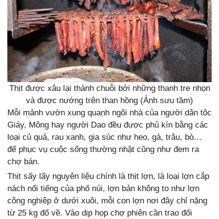
Thịt được xâu lại thành chuỗi bởi những thanh tre nhọn
và được nướng trên than hồng (Ảnh sưu tầm)
Mỗi mảnh vườn xung quanh ngôi nhà của người dân tộc
Giáy, Mông hay người Dao đều được phủ kín bằng các
loại củ quả, rau xanh, gia súc như heo, gà, trâu, bò…
để phục vụ cuộc sống thường nhật cũng như đem ra
chợ bán.
Thịt sấy lấy nguyên liệu chính là thịt lợn, là loại lợn cắp
nách nổi tiếng của phố núi, lợn bản không to như lợn
công nghiệp ở dưới xuôi, mỗi con lợn nơi đây chỉ nặng
từ 25 kg đổ về. Vào dịp họp chợ phiên cần trao đổi