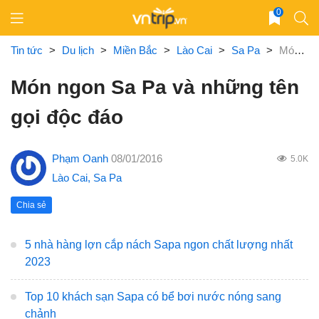
Skip
0
to
content
Tin tức
>
Du lịch
>
Miền Bắc
>
Lào Cai
>
Sa Pa
>
Món ngon Sa Pa và những tên gọi độc đáo
Món ngon Sa Pa và những tên
gọi độc đáo
Phạm Oanh
08/01/2016
5.0K
Lào Cai
,
Sa Pa
Chia sẻ
5 nhà hàng lợn cắp nách Sapa ngon chất lượng nhất
2023
Top 10 khách sạn Sapa có bể bơi nước nóng sang
chảnh