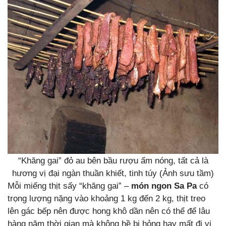
“Khăng gai” đỏ au bên bầu rượu ấm nóng, tất cả là
hương vị đại ngàn thuần khiết, tinh túy (Ảnh sưu tầm)
Mỗi miếng thịt sấy “khăng gai” –
món ngon Sa Pa
có
trọng lượng nặng vào khoảng 1 kg đến 2 kg, thịt treo
lên gác bếp nên được hong khô dần nên có thể để lâu
hàng năm thời gian mà không hề bị hỏng hay mất đi vị