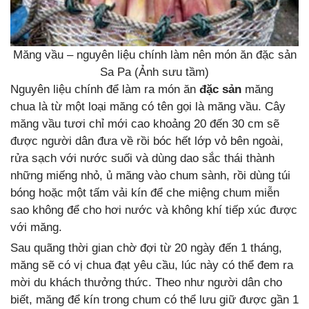
Măng vầu – nguyên liệu chính làm nên món ăn đặc sản
Sa Pa (Ảnh sưu tầm)
Nguyên liệu chính để làm ra món ăn
đặc sản
măng
chua là từ một loại măng có tên gọi là măng vầu. Cây
măng vầu tươi chỉ mới cao khoảng 20 đến 30 cm sẽ
được người dân đưa về rồi bóc hết lớp vỏ bên ngoài,
rửa sạch với nước suối và dùng dao sắc thái thành
những miếng nhỏ, ủ măng vào chum sành, rồi dùng túi
bóng hoặc một tấm vải kín để che miệng chum miễn
sao không để cho hơi nước và không khí tiếp xúc được
với măng.
Sau quãng thời gian chờ đợi từ 20 ngày đến 1 tháng,
măng sẽ có vị chua đạt yêu cầu, lúc này có thể đem ra
mời du khách thưởng thức. Theo như người dân cho
biết, măng để kín trong chum có thể lưu giữ được gần 1