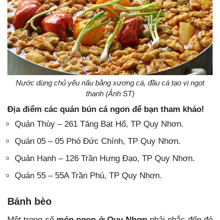
Nước dùng chủ yếu nấu bằng xương cá, đầu cá tạo vị ngọt
thanh (Ảnh ST)
Địa điểm các quán bún cá ngon để bạn tham khảo!
Quán Thùy – 261 Tăng Bạt Hổ, TP Quy Nhơn.
Quán 05 – 05 Phó Đức Chính, TP Quy Nhơn.
Quán Hạnh – 126 Trần Hưng Đạo, TP Quy Nhơn.
Quán 55 – 55A Trần Phú, TP Quy Nhơn.
Bánh bèo
Một trong số
món ngon ở Quy Nhơn
phải nhắc đến đó