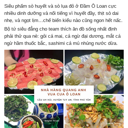
Siêu phẩm sò huyết và sò lụa đỏ ở Đầm Ô Loan cực
nhiều dinh dưỡng và nổi tiếng vì huyết đầy, thịt sò dai
nhẹ, và ngọt lịm…chế biến kiểu nào cũng ngon hết nấc.
Bộ tứ siêu đẳng cho team thích ăn đồ sống nhất định
phải thử qua nè: gỏi cá mai, cá ngừ đại dương, mắt cá
ngừ hầm thuốc bắc, sashimi cá mú nhúng nước dừa.