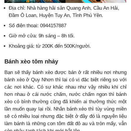
Địa chỉ: Nhà hàng hải sản Quang Anh, Cầu An Hải,
Đầm Ô Loan, Huyện Tuy An, Tỉnh Phú Yên.
Số điện thoại:
0944157887
Giờ mở cửa: 9h sáng – 8h tối.
Khoảng giá: từ 200K đến 500K/người.
Bánh xèo tôm nhảy
Bạn sẽ thấy bánh xèo được bán ở rất nhiều nơi nhưng
bánh xèo ở Quy Nhơn thì lại có vị đặc biệt riêng so với
các nơi khác. Có sự khác nhau như vậy nhiều khi chỉ
hơn nhau ở cái nước chấm, nước chấm ngon thì bánh
xèo có bình thường cũng đã khiến ai thưởng thức một
lần muốn quay lại rồi. Nhân bánh xèo thì tùy vùng miền
sẽ có nhiều loại nhưng đặc biệt ở đây đó là nguyên liệu
làm bánh là những con tôm đất đỏ au và tròn mẩy, vẫn
còn nhảy tanh tách khi mới bắt lên.