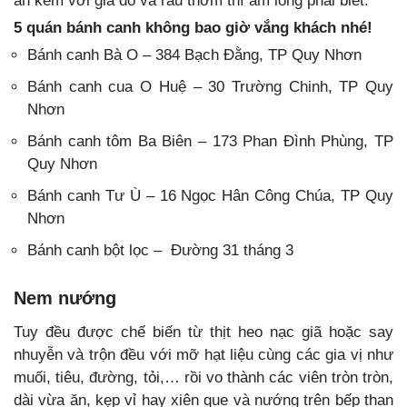
ăn kèm với giá đỗ và rau thơm thì ấm lòng phải biết.
5 quán bánh canh không bao giờ vắng khách nhé!
Bánh canh Bà O
–
384 Bạch Đằng, TP Quy Nhơn
Bánh canh cua O Huệ
–
30 Trường Chinh, TP Quy
Nhơn
Bánh canh tôm Ba Biên
– 1
73 Phan Đình Phùng, TP
Quy Nhơn
Bánh canh Tư Ù
–
16 Ngọc Hân Công Chúa, TP Quy
Nhơ
n
Bánh canh bột lọc
–
Đường 31 tháng 3
Nem nướng
Tuy đều được chế biến từ thịt heo nạc giã hoặc say
nhuyễn và trộn đều với mỡ hạt liệu cùng các gia vị như
muối, tiêu, đường, tỏi,… rồi vo thành các viên tròn tròn,
dài vừa ăn, kẹp vỉ hay xiên que và nướng trên bếp than