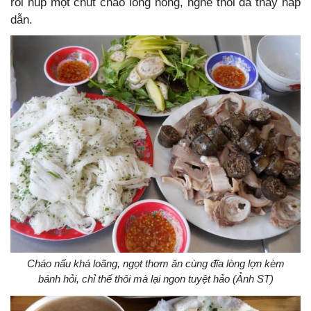
rồi húp một chút cháo lòng nóng, nghe thôi đã thấy hấp
dẫn.
Cháo nấu khá loãng, ngọt thơm ăn cùng đĩa lòng lợn kèm
bánh hỏi, chỉ thế thôi mà lại ngon tuyệt hảo (Ảnh ST)