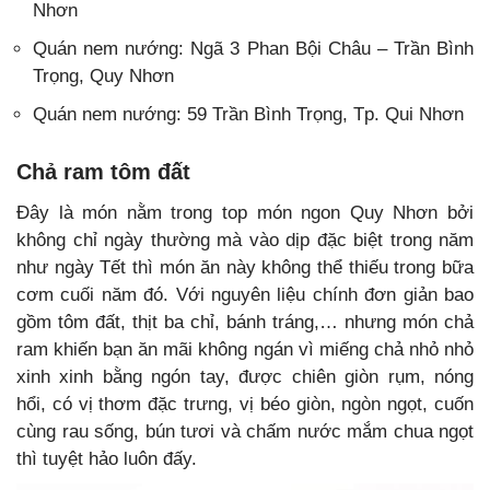
Nhơn
Quán nem nướng: Ngã 3 Phan Bội Châu – Trần Bình
Trọng, Quy Nhơn
Quán nem nướng: 59 Trần Bình Trọng, Tp. Qui Nhơn
Chả ram tôm đất
Đây là món nằm trong top món ngon Quy Nhơn bởi
không chỉ ngày thường mà vào dịp đặc biệt trong năm
như ngày Tết thì món ăn này không thể thiếu trong bữa
cơm cuối năm đó. Với nguyên liệu chính đơn giản bao
gồm tôm đất, thịt ba chỉ, bánh tráng,… nhưng món chả
ram khiến bạn ăn mãi không ngán vì miếng chả nhỏ nhỏ
xinh xinh bằng ngón tay, được chiên giòn rụm, nóng
hổi, có vị thơm đặc trưng, vị béo giòn, ngòn ngọt, cuốn
cùng rau sống, bún tươi và chấm nước mắm chua ngọt
thì tuyệt hảo luôn đấy.