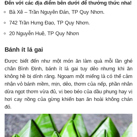
Đến với các địa điểm bên dưới để thưởng thức nha!
Bà Xê – Trần Nguyên Đán, TP Quy Nhơn.
742 Trần Hưng Đạo, TP Quy Nhơn.
20 Nguyễn Huệ, TP Quy Nhơn
Bánh ít lá gai
Được biết đến như một món ăn làm quà mỗi lần ghé
chân Bình Định, bánh ít lá gai tuy dẻo nhưng khi ăn
không hề bị dính răng. Ngoạm một miếng là có thể cảm
nhận vỏ bánh mềm, mịn, dẻo, thơm của nếp, phần nhân
dừa ngọt thơm vừa đủ, vị beo béo của dầu phụng hay vị
hơi cay nồng của gừng khiến bạn ăn hoài không chán
đó.