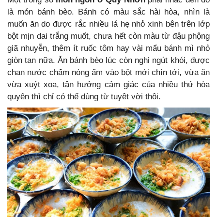
là món bánh bèo. Bánh có màu sắc hài hòa, nhìn là
muốn ăn do được rắc nhiều lá hẹ nhỏ xinh bên trên lớp
bột mịn dai trắng muốt, chưa hết còn màu từ đậu phộng
giã nhuyễn, thêm ít ruốc tôm hay vài mẩu bánh mì nhỏ
giòn tan nữa. Ăn bánh bèo lúc còn nghi ngút khói, được
chan nước chấm nóng ấm vào bột mới chín tới, vừa ăn
vừa xuýt xoa, tận hưởng cảm giác của nhiều thứ hòa
quyện thì chỉ có thể dùng từ tuyệt vời thôi.