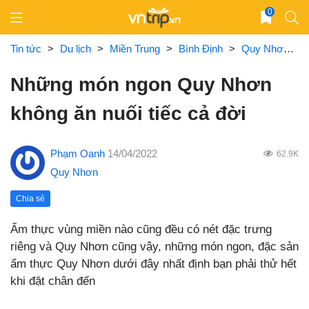
Skip
0
to
content
Tin tức
>
Du lịch
>
Miền Trung
>
Bình Định
>
Quy Nhơn
>
Những món ngon Quy Nhơn
không ăn nuối tiếc cả đời
Phạm Oanh
14/04/2022
62.9K
Quy Nhơn
Chia sẻ
Ẩm thực vùng miền nào cũng đều có nét đặc trưng
riêng và Quy Nhơn cũng vậy, những món ngon, đặc sản
ẩm thực Quy Nhơn dưới đây nhất định bạn phải thử hết
khi đặt chân đến