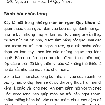
546 Nguyễn Thái Học, TP Quy Nhơn.
Bánh hỏi cháo lòng
Đây là một trong
những món ăn ngon Quy Nhơn
rất
quen thuộc của người dân vào bữa sáng. Bánh hỏi gần
như là bún nhưng thay vì bún sợi to chúng ta vẫn thấy
thì sợi bún rất rất nhỏ, được làm bằng bột gạo, loại gạo
tám thơm cũ thì mới ngon được, qua rất nhiều công
đoạn và bàn tay khéo léo của những người thợ lành
nghề. Bánh hỏi ăn ngon hơn khi được thoa thêm một
lớp dầu ở trên để tăng thêm vị béo và không thể thiếu lá
hẹ đã xắt nhỏ tạo màu sắc cho món ăn.
Gọi là bánh hỏi cháo lòng bởi nhẽ khi vào quán bánh hỏi
bất kỳ nào ở đây, bạn sẽ được thưởng thức hai món đi
kèm là cháo và lòng heo. Ăn kèm bánh hỏi với thịt heo
luộc hoặc lòng heo giúp món ăn trở nên ngọt thơm,
chấm miếng bánh hỏi vào nước mắm chua cay đậm đà