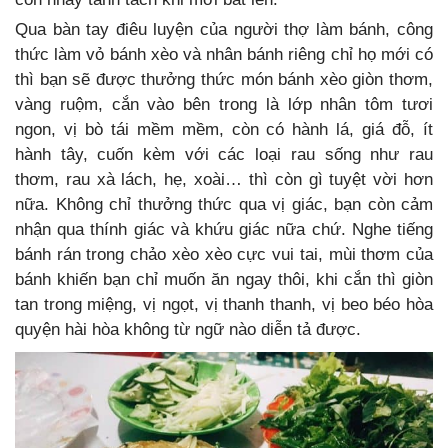
Qua bàn tay điêu luyện của người thợ làm bánh, công
thức làm vỏ bánh xèo và nhân bánh riêng chỉ họ mới có
thì bạn sẽ được thưởng thức món bánh xèo giòn thơm,
vàng ruộm, cắn vào bên trong là lớp nhân tôm tươi
ngon, vị bò tái mềm mềm, còn có hành lá, giá đỗ, ít
hành tây, cuốn kèm với các loại rau sống như rau
thơm, rau xà lách, hẹ, xoài… thì còn gì tuyệt vời hơn
nữa. Không chỉ thưởng thức qua vị giác, bạn còn cảm
nhận qua thính giác và khứu giác nữa chứ. Nghe tiếng
bánh rán trong chảo xèo xèo cực vui tai, mùi thơm của
bánh khiến bạn chỉ muốn ăn ngay thôi, khi cắn thì giòn
tan trong miệng, vị ngọt, vị thanh thanh, vị beo béo hòa
quyện hài hòa không từ ngữ nào diễn tả được.