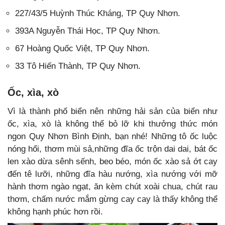
227/43/5 Huỳnh Thúc Kháng, TP Quy Nhơn.
393A Nguyễn Thái Học, TP Quy Nhơn.
67 Hoàng Quốc Việt, TP Quy Nhơn.
33 Tô Hiến Thành, TP Quy Nhơn.
Ốc, xìa, xò
Vì là thành phố biển nên những hải sản của biển như
ốc, xìa, xò là không thể bỏ lỡ khi thưởng thức món
ngon Quy Nhơn Bình Định, bạn nhé! Những tô ốc luộc
nóng hổi, thơm mùi sả,những đĩa ốc trộn dai dai, bát ốc
len xào dừa sênh sếnh, beo béo, món ốc xào sả ớt cay
đến tê lưỡi, những đĩa hàu nướng, xìa nướng với mỡ
hành thơm ngào ngạt, ăn kèm chút xoài chua, chút rau
thơm, chấm nước mắm gừng cay cay là thấy không thể
không hạnh phúc hơn rồi.