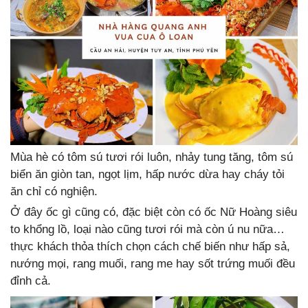
Mùa hè có tôm sú tươi rói luôn, nhảy tung tăng, tôm sú
biển ăn giòn tan, ngọt lịm, hấp nước dừa hay cháy tỏi
ăn chỉ có nghiện.
Ở đây ốc gì cũng có, đặc biệt còn có ốc Nữ Hoàng siêu
to khổng lồ, loại nào cũng tươi rói mà còn ú nu nữa…
thực khách thỏa thích chọn cách chế biến như hấp sả,
nướng mọi, rang muối, rang me hay sốt trứng muối đều
đỉnh cả.