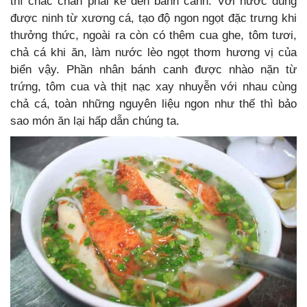
thì chắc chắn phải kể đến bánh canh. Với nước dùng
được ninh từ xương cá, tạo độ ngon ngọt đặc trưng khi
thưởng thức, ngoài ra còn có thêm cua ghe, tôm tươi,
chả cá khi ăn, làm nước lèo ngọt thơm hương vị của
biển vậy. Phần nhân bánh canh được nhào nặn từ
trứng, tôm cua và thịt nạc xay nhuyễn với nhau cùng
chả cá, toàn những nguyên liệu ngon như thế thì bảo
sao món ăn lại hấp dẫn chúng ta.