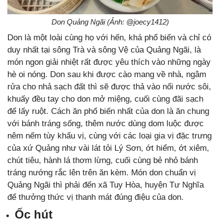
Don Quảng Ngãi (Ảnh: @joecy1412)
Don là một loài cùng họ với hến, khá phổ biến và chỉ có
duy nhất tại sông Trà và sông Vệ của Quảng Ngãi, là
món ngon giải nhiệt rất được yêu thích vào những ngày
hè oi nóng. Don sau khi được cào mang về nhà, ngâm
rửa cho nhả sạch đất thì sẽ được thả vào nổi nước sôi,
khuấy đều tay cho don mở miệng, cuối cùng đãi sạch
để lấy ruột. Cách ăn phổ biến nhất của don là ăn chung
với bánh tráng sống, thêm nước dùng dom luộc được
nêm nếm tùy khẩu vị, cùng với các loại gia vị đặc trưng
của xứ Quảng như vài lát tỏi Lý Sơn, ớt hiểm, ớt xiêm,
chút tiêu, hành lá thơm lừng, cuối cùng bẻ nhỏ bánh
tráng nướng rắc lên trên ăn kèm. Món don chuẩn vị
Quảng Ngãi thì phải đến xã Tuy Hòa, huyện Tư Nghĩa
để thưởng thức vị thanh mát đúng điệu của don.
Ốc hút