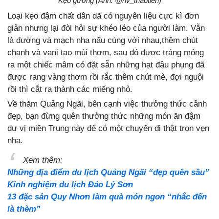
Kẹo gương (Ảnh: @nv_thaotien)
Loại kẹo đậm chất dân dã có nguyên liệu cực kì đơn
giản nhưng lại đòi hỏi sự khéo léo của người làm. Vẫn
là đường và mạch nha nấu cùng với nhau,thêm chút
chanh và vani tạo mùi thơm, sau đó được tráng mỏng
ra một chiếc mâm có đặt sẵn những hạt đậu phụng đã
được rang vàng thơm rồi rắc thêm chút mè, đợi nguội
rồi thì cắt ra thành các miếng nhỏ.
Về thăm Quảng Ngãi, bên cạnh việc thưởng thức cảnh
đẹp, bạn đừng quên thưởng thức những món ăn đậm
dư vị miền Trung này để có một chuyến đi thật trọn vẹn
nha.
Xem thêm:
Những địa điểm du lịch Quảng Ngãi “đẹp quên sầu”
Kinh nghiệm du lịch Đảo Lý Sơn
13 đặc sản Quy Nhơn làm quà món ngon “nhắc đến
là thèm”