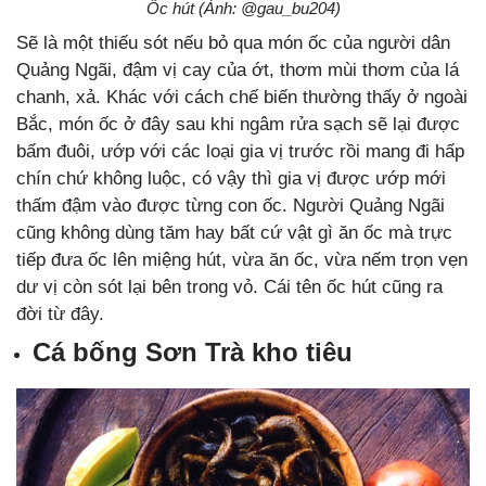
Ốc hút (Ảnh: @gau_bu204)
Sẽ là một thiếu sót nếu bỏ qua món ốc của người dân
Quảng Ngãi, đậm vị cay của ớt, thơm mùi thơm của lá
chanh, xả. Khác với cách chế biến thường thấy ở ngoài
Bắc, món ốc ở đây sau khi ngâm rửa sạch sẽ lại được
bấm đuôi, ướp với các loại gia vị trước rồi mang đi hấp
chín chứ không luộc, có vậy thì gia vị được ướp mới
thấm đậm vào được từng con ốc. Người Quảng Ngãi
cũng không dùng tăm hay bất cứ vật gì ăn ốc mà trực
tiếp đưa ốc lên miệng hút, vừa ăn ốc, vừa nếm trọn vẹn
dư vị còn sót lại bên trong vỏ. Cái tên ốc hút cũng ra
đời từ đây.
Cá bống Sơn Trà kho tiêu