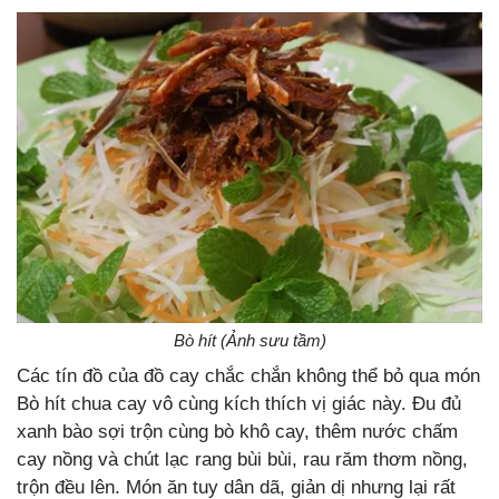
Bò hít (Ảnh sưu tầm)
Các tín đồ của đồ cay chắc chắn không thể bỏ qua món
Bò hít chua cay vô cùng kích thích vị giác này. Đu đủ
xanh bào sợi trộn cùng bò khô cay, thêm nước chấm
cay nồng và chút lạc rang bùi bùi, rau răm thơm nồng,
trộn đều lên. Món ăn tuy dân dã, giản dị nhưng lại rất