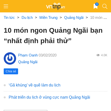
Skip
0
to
content
Tin tức
>
Du lịch
>
Miền Trung
>
Quảng Ngãi
>
10 món ngon Quảng Ngãi bạn “nhất định phải thử”
10 món ngon Quảng Ngãi bạn
“nhất định phải thử”
Phạm Oanh
03/02/2020
4.0K
Quảng Ngãi
Chia sẻ
‘Gã khùng’ về quê làm du lịch
Phát triển du lịch ở vùng cực nam Quảng Ngãi