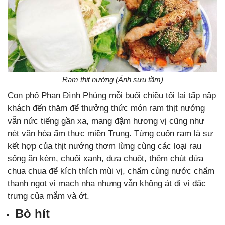
Ram thịt nướng (Ảnh sưu tầm)
Con phố Phan Đình Phùng mỗi buổi chiều tối lại tấp nập
khách đến thăm để thưởng thức món ram thịt nướng
vẫn nức tiếng gần xa, mang đậm hương vị cũng như
nét văn hóa ẩm thực miền Trung. Từng cuốn ram là sự
kết hợp của thịt nướng thơm lừng cùng các loại rau
sống ăn kèm, chuối xanh, dưa chuột, thêm chút dứa
chua chua để kích thích mùi vị, chấm cùng nước chấm
thanh ngọt vị mạch nha nhưng vẫn không át đi vị đặc
trưng của mắm và ớt.
Bò hít