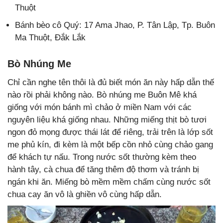
Thuột
Bánh bèo cô Quý: 17 Ama Jhao, P. Tân Lập,
Tp. Buôn
Ma Thuột, Đắk Lắk
Bò Nhúng Me
Chỉ cần nghe tên thôi là đủ biết món ăn này hấp dẫn thế
nào rồi phải không nào. Bò nhúng me Buôn Mê khá
giống với món bánh mì chảo ở miền Nam với các
nguyên liệu khá giống nhau. Những miếng thịt bò tươi
ngon đỏ mọng được thái lát để riêng, trải trên là lớp sốt
me phủ kín, đi kèm là một bếp cồn nhỏ cùng chảo gang
để khách tự nấu. Trong nước sốt thường kèm theo
hành tây, cà chua để tăng thêm độ thơm và tránh bị
ngán khi ăn. Miếng bò mềm mềm chấm cùng nước sốt
chua cay ăn vô là ghiền vô cùng hấp dẫn.