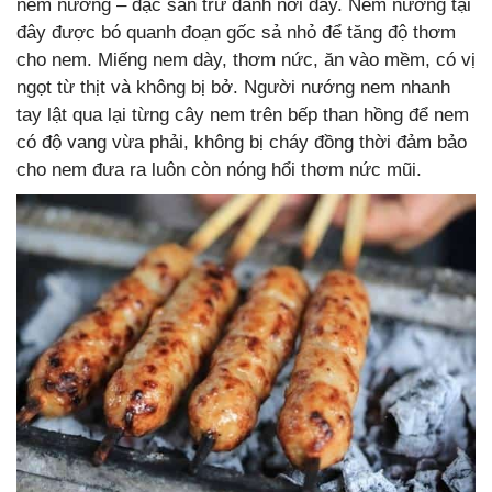
nem nướng – đặc sản trứ danh nơi đây. Nem nướng tại
đây được bó quanh đoạn gốc sả nhỏ để tăng độ thơm
cho nem. Miếng nem dày, thơm nức, ăn vào mềm, có vị
ngọt từ thịt và không bị bở. Người nướng nem nhanh
tay lật qua lại từng cây nem trên bếp than hồng để nem
có độ vang vừa phải, không bị cháy đồng thời đảm bảo
cho nem đưa ra luôn còn nóng hổi thơm nức mũi.