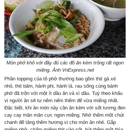
Món phở khô với đầy đủ các đồ ăn kèm trông rất ngon
miệng. Ảnh VnExpress.net
Phần topping của tô phở thường bao gồm thịt gà xé
nhỏ, thịt băm, hành phi, hành lá. rau sống cùng bánh
phở đã trộn với một ít dầu ăn và xì dầu. Tuỳ theo khẩu
vị người ăn sẽ tự nêm nếm thêm để vừa miệng nhất.
Đặc biệt, khi ăn món này cần ăn kèm với sốt tương đen
cay cay mặn mặn cực ngon miệng. Nhớ thêm một chút
chanh để tăng thêm hương vị cho món ăn nhé. Gắp
miếng phở, chấm miếng thịt vào sốt, hút thêm một thìa