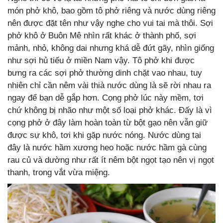
món phở khô, bao gồm tô phở riêng và nước dùng riêng
nên được đặt tên như vậy nghe cho vui tai mà thôi. Sợi
phở khô ở Buôn Mê nhìn rất khác ở thành phố, sợi
mảnh, nhỏ, không dai nhưng khá dễ đứt gãy, nhìn giống
như sợi hủ tiếu ở miền Nam vậy. Tô phở khi được
bưng ra các sợi phở thường dinh chặt vao nhau, tuy
nhiên chỉ cần nêm vài thià nước dùng là sẽ rời nhau ra
ngay để bạn dễ gắp hơn. Cọng phở lúc này mềm, tơi
chứ không bị nhão như một số loại phở khác. Đấy là vì
cọng phở ở đây làm hoàn toàn từ bột gạo nên vẫn giữ
được sự khô, tơi khi gặp nước nóng. Nước dùng tại
đây là nước hầm xương heo hoặc nước hầm gà cùng
rau củ và dường như rất ít nêm bột ngọt tạo nên vị ngọt
thanh, trong vắt vừa miệng.