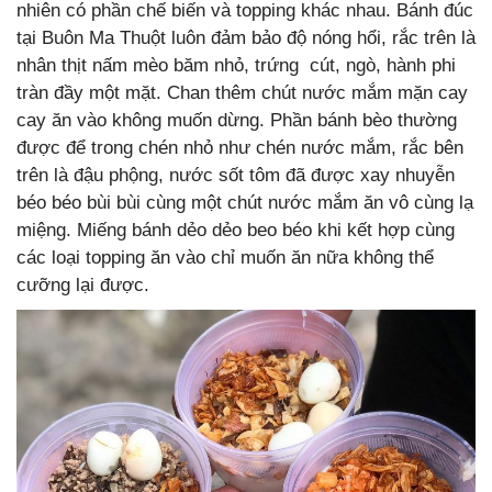
nhiên có phần chế biến và topping khác nhau. Bánh đúc
tại Buôn Ma Thuột luôn đảm bảo độ nóng hổi, rắc trên là
nhân thịt nấm mèo băm nhỏ, trứng cút, ngò, hành phi
tràn đầy một mặt. Chan thêm chút nước mắm mặn cay
cay ăn vào không muốn dừng. Phần bánh bèo thường
được để trong chén nhỏ như chén nước mắm, rắc bên
trên là đậu phộng, nước sốt tôm đã được xay nhuyễn
béo béo bùi bùi cùng một chút nước mắm ăn vô cùng lạ
miệng. Miếng bánh dẻo dẻo beo béo khi kết hợp cùng
các loại topping ăn vào chỉ muốn ăn nữa không thể
cưỡng lại được.