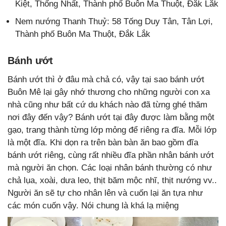
Kiệt, Thống Nhất, Thành phố Buôn Ma Thuột, Đắk Lắk
Nem nướng Thanh Thuỷ: 58 Tống Duy Tân, Tân Lợi,
Thành phố Buôn Ma Thuột, Đắk Lắk
Bánh ướt
Bánh ướt thì ở đâu mà chả có, vậy tại sao bánh ướt
Buôn Mê lại gây nhớ thương cho những người con xa
nhà cũng như bất cứ du khách nào đã từng ghé thăm
nơi đây đến vậy? Bánh ướt tại đây được làm bằng một
gạo, trang thành từng lớp mỏng để riêng ra đĩa. Mỗi lớp
là một đĩa. Khi dọn ra trên bàn bàn ăn bao gồm đĩa
bánh ướt riêng, cùng rất nhiều đĩa phần nhân bánh ướt
mà người ăn chọn. Các loại nhân bánh thường có như
chả lụa, xoài, dưa leo, thịt băm mộc nhĩ, thịt nướng vv..
Người ăn sẽ tự cho nhân lên và cuốn lại ăn tựa như
các món cuốn vậy. Nói chung là khá lạ miệng