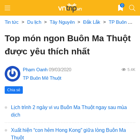
Skip
0
to
content
Tin tức
>
Du lịch
>
Tây Nguyên
>
Đắk Lắk
>
TP Buôn Mê Thuột
Top món ngon Buôn Ma Thuột
được yêu thích nhất
Phạm Oanh
09/03/2020
5.4K
TP Buôn Mê Thuột
Chia sẻ
Lịch trình 2 ngày vi vu Buôn Ma Thuột ngay sau mùa
dịch
Xuất hiện “con hẻm Hong Kong” giữa lòng Buôn Ma
Thuột