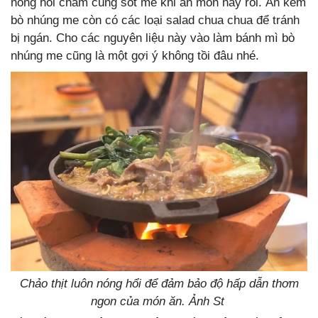
nóng hổi chấm cùng sốt me khi ăn món này rồi. Ăn kèm
bò nhúng me còn có các loại salad chua chua để tránh
bị ngán. Cho các nguyên liệu này vào làm bánh mì bò
nhúng me cũng là một gợi ý không tồi đâu nhé.
Chảo thịt luôn nóng hổi để đảm bảo độ hấp dẫn thơm
ngon của món ăn. Ảnh St