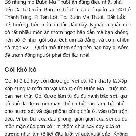
Bò nhúng me Buôn Ma Thuột ăn đúng điệu nhất phải
đến Cà Te Quán. Bạn có thể đến địa chỉ quán tại 140 Lê
Thánh Tông, P. Tân Lợi, Tp. Buôn Ma Thuột, Đắk Lắk
để thưởng thức món ăn độc đáo này. Ngoài ra quán còn
có rất nhiều món ăn thơm ngon hấp dẫn mà bạn không
nên bỏ lỡ như gỏi sứa, ếch um cà đắng, và cơm chiên
cá mặn vv… Quán mở từ 9h sáng nên bạn hãy đi sớm
để tránh đông người phải đợi lâu nhé!
Gỏi khô bò
Gỏi khô bò hay còn được gọi với cái tên khá lạ là Xắp
xắp cũng là món ăn vặt khá lạ của Buôn Ma Thuột mà
bạn nên thử. Gỏi được làm từ đu đủ xanh bào sợi, gan
bò khô đã được rim mặn, thêm chút rau răm thái nhỏ
cho nước sốt và đậu phộng cùng chút ớt vào trộn trộn
đều. Vị bùi bùi của đậu phộng, giòn giòn của sợi đu đủ,
mằn mặn của gan bò rim thêm chút cay cay của ớt
dường như làm tê liệt đầu lưỡi vì quá xuất sắc. Không