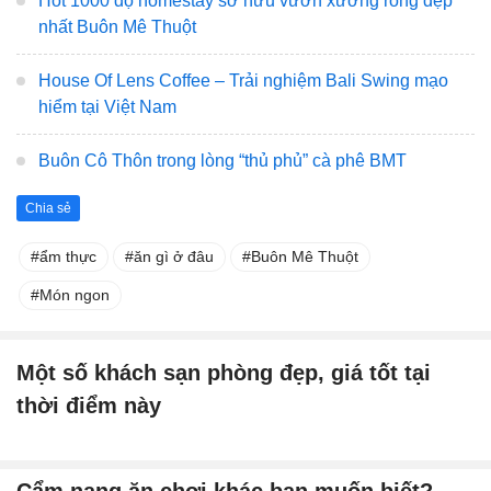
Hot 1000 độ homestay sở hữu vườn xương rồng đẹp
nhất Buôn Mê Thuột
House Of Lens Coffee – Trải nghiệm Bali Swing mạo
hiểm tại Việt Nam
Buôn Cô Thôn trong lòng “thủ phủ” cà phê BMT
Chia sẻ
ẩm thực
ăn gì ở đâu
Buôn Mê Thuột
Món ngon
Một số khách sạn phòng đẹp, giá tốt tại
thời điểm này
Cẩm nang ăn chơi khác bạn muốn biết?