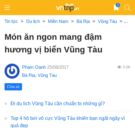
Skip
0
to
content
Tin tức
>
Du lịch
>
Miền Nam
>
Bà Rịa
>
Vũng Tàu
>
Món 
Món ăn ngon mang đậm
hương vị biển Vũng Tàu
Phạm Oanh
25/08/2017
5.0K
Bà Rịa
,
Vũng Tàu
Chia sẻ
Đi du lịch Vũng Tàu cần chuẩn bị những gì?
Top 4 hồ bơi vô cực Vũng Tàu khiến bạn ngất ngây vì
quá đẹp