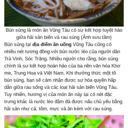
Bún súng là món ăn Vũng Tàu có sự kết hợp tuyệt hảo
giữa hải sản biển và rau súng (Ảnh sưu tầm)
Bún súng tại
địa điểm ăn uống
Vũng Tàu cũng có
nhiều nét tương đồng với bún nước lèo của người dân
Trà Vinh, Sóc Trăng. Nhiều người cho rằng, bún súng
chính là sự kết hợp hoàn hảo của ba nền văn hóa Khơ
me, Trung Hoa và Việt Nam. Khi thưởng thức một tô
bún súng, bạn sẽ cảm nhận được sự hòa quyện hấp
dẫn giữa rau sống và các loại hải sản biển Vũng Tàu.
Tuy nhiên, hương vị của món ăn này lại có nét đặc
trưng khác là nước lèo đậm đà được nấu chủ yếu bằng
hải sản như cá, tôm, mực và ăn kèm với rau súng.