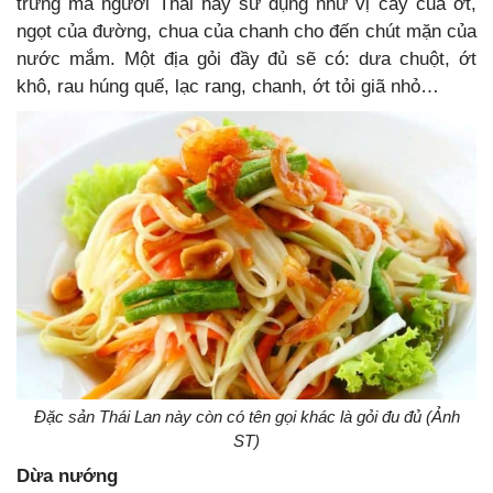
trưng mà người Thái hay sử dụng như vị cay của ớt,
ngọt của đường, chua của chanh cho đến chút mặn của
nước mắm. Một địa gỏi đầy đủ sẽ có: dưa chuột, ớt
khô, rau húng quế, lạc rang, chanh, ớt tỏi giã nhỏ…
Đặc sản Thái Lan này còn có tên gọi khác là gỏi đu đủ (Ảnh
ST)
Dừa nướng