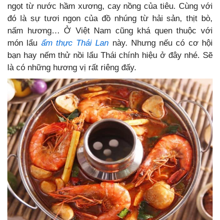
ngọt từ nước hầm xương, cay nồng của tiêu. Cùng với
đó là sự tươi ngon của đồ nhúng từ hải sản, thịt bò,
nấm hương… Ở Việt Nam cũng khá quen thuộc với
món lẩu
ẩm thực Thái Lan
này. Nhưng nếu có cơ hội
bạn hay nếm thử nồi lẩu Thái chính hiệu ở đây nhé. Sẽ
là có những hương vị rất riêng đấy.