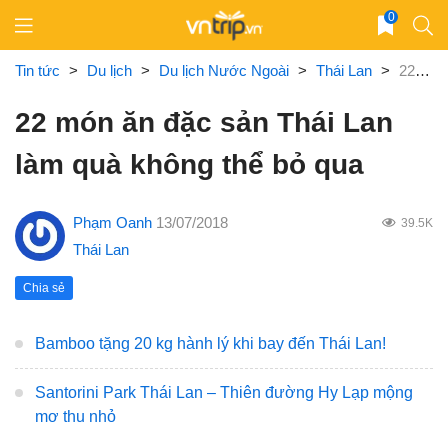
Skip
0
to
content
Tin tức
>
Du lịch
>
Du lịch Nước Ngoài
>
Thái Lan
>
22 món ăn đặc sản Thái Lan làm quà không thể bỏ qua
22 món ăn đặc sản Thái Lan
làm quà không thể bỏ qua
Phạm Oanh
13/07/2018
39.5K
Thái Lan
Chia sẻ
Bamboo tặng 20 kg hành lý khi bay đến Thái Lan!
Santorini Park Thái Lan – Thiên đường Hy Lạp mộng
mơ thu nhỏ