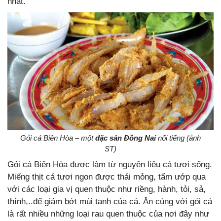
nhất.
Gỏi cá Biên Hòa – một
đặc sản Đồng Nai
nổi tiếng (ảnh
ST)
Gỏi cá Biên Hòa được làm từ nguyên liệu cá tươi sống.
Miếng thịt cá tươi ngon được thái mỏng, tẩm ướp qua
với các loại gia vị quen thuộc như riềng, hành, tỏi, sả,
thính,..để giảm bớt mùi tanh của cá. Ăn cùng với gỏi cá
là rất nhiều những loại rau quen thuộc của nơi đây như