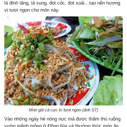
lá đinh lăng, lá sung, đọt cóc, đọt xoài…tạo nên hương
vị tươi ngon cho món này.
Món gỏi cá cực kì tươi ngon (ảnh ST)
Vào những ngày hè nóng nực mà được thăm thú ruộng
vườn mênh mông ở Đồng Nai và thưởng thức món ăn