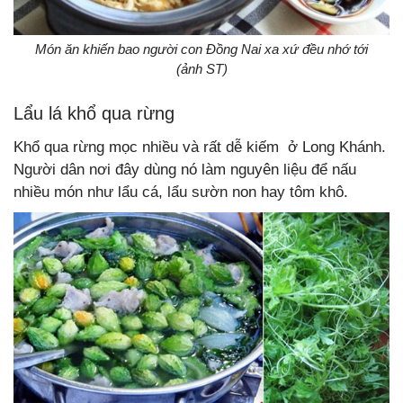
Món ăn khiến bao người con Đồng Nai xa xứ đều nhớ tới
(ảnh ST)
Lẩu lá khổ qua rừng
Khổ qua rừng mọc nhiều và rất dễ kiếm ở Long Khánh.
Người dân nơi đây dùng nó làm nguyên liệu để nấu
nhiều món như lẩu cá, lẩu sườn non hay tôm khô.