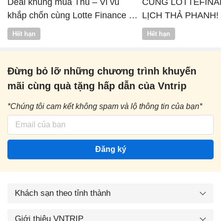
Deal khủng mùa Thu – Vi vu
CÙNG LOTTEFINA
khắp chốn cùng Lotte Finance x
LỊCH THẢ PHANH!
Vntrip
Hết hạn
Hết hạn
Đừng bỏ lỡ những chương trình khuyến
mãi cùng quà tặng hấp dẫn của Vntrip
*Chúng tôi cam kết không spam và lộ thông tin của bạn*
Đăng ký
Khách sạn theo tỉnh thành
Giới thiệu VNTRIP