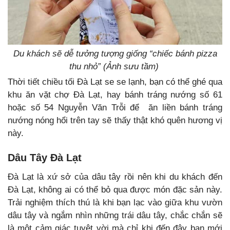
Du khách sẽ dễ tưởng tượng giống “chiếc bánh pizza
thu nhỏ” (Ảnh sưu tầm)
Thời tiết chiều tối Đà Lạt se se lạnh, bạn có thể ghé qua
khu ăn vặt chợ Đà Lạt, hay bánh tráng nướng số 61
hoặc số 54 Nguyễn Văn Trỗi để ăn liền bánh tráng
nướng nóng hổi trên tay sẽ thấy thật khó quên hương vị
này.
Dâu Tây Đà Lạt
Đà Lạt là xứ sở của dâu tây rồi nên khi du khách đến
Đà Lạt, không ai có thể bỏ qua được món đặc sản này.
Trải nghiệm thích thú là khi bạn lạc vào giữa khu vườn
dâu tây và ngắm nhìn những trái dâu tây, chắc chắn sẽ
là một cảm giác tuyệt vời mà chỉ khi đến đây bạn mới