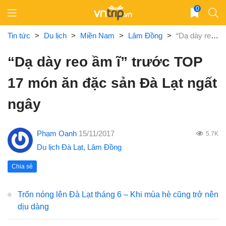
Skip
0
to
content
Tin tức
>
Du lịch
>
Miền Nam
>
Lâm Đồng
>
“Dạ dày reo ầm ĩ” trước TOP 17 món ăn đặc sản Đà Lạt ngất ngây
“Dạ dày reo ầm ĩ” trước TOP
17 món ăn đặc sản Đà Lạt ngất
ngây
Phạm Oanh
15/11/2017
5.7K
Du lịch Đà Lạt
,
Lâm Đồng
Chia sẻ
Trốn nóng lên Đà Lạt tháng 6 – Khi mùa hè cũng trở nên
dịu dàng