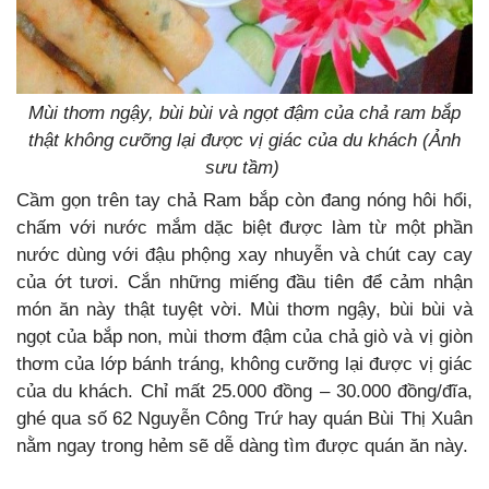
Mùi thơm ngậy, bùi bùi và ngọt đậm của chả ram bắp
thật không cưỡng lại được vị giác của du khách (Ảnh
sưu tầm)
Cầm gọn trên tay chả Ram bắp còn đang nóng hôi hổi,
chấm với nước mắm dặc biệt được làm từ một phần
nước dùng với đậu phộng xay nhuyễn và chút cay cay
của ớt tươi. Cắn những miếng đầu tiên để cảm nhận
món ăn này thật tuyệt vời. Mùi thơm ngậy, bùi bùi và
ngọt của bắp non, mùi thơm đậm của chả giò và vị giòn
thơm của lớp bánh tráng, không cưỡng lại được vị giác
của du khách. Chỉ mất 25.000 đồng – 30.000 đồng/đĩa,
ghé qua số 62 Nguyễn Công Trứ hay quán Bùi Thị Xuân
nằm ngay trong hẻm sẽ dễ dàng tìm được quán ăn này.