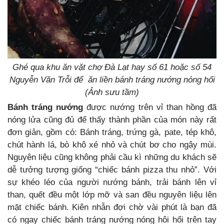
Ghé qua khu ăn vặt chợ Đà Lạt hay số 61 hoặc số 54
Nguyễn Văn Trỗi để ăn liền bánh tráng nướng nóng hổi
(Ảnh sưu tầm)
Bánh tráng nướng
được nướng trên vỉ than hồng đã
nóng lửa cũng đủ để thấy thành phần của món này rất
đơn giản, gồm có: Bánh tráng, trứng gà, pate, tép khô,
chút hành lá, bò khô xé nhỏ và chút bơ cho ngậy mùi.
Nguyên liệu cũng không phải cầu kì những du khách sẽ
dễ tưởng tượng giống “chiếc bánh pizza thu nhỏ”. Với
sự khéo léo của người nướng bánh, trải bánh lên vỉ
than, quết đều một lớp mỡ và san đều nguyên liệu lên
mặt chiếc bánh. Kiên nhẫn đợi chờ vài phút là bạn đã
có ngay chiếc bánh tráng nướng nóng hôi hổi trên tay