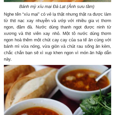
Bánh mỳ xíu mại Đà Lạt (Ảnh sưu tầm)
Nghe tên “xíu mại” có vẻ lạ thật nhưng thật ra được làm
từ thịt nạc xay nhuyễn và ướp với nhiều gia vị thơm
ngon, đậm đà. Nước dùng thanh ngọt được ninh từ
xương và thịt viên xay nhỏ. Một tô nước dùng thơm
ngon hoà thêm một chút cay cay của sa tế ăn cùng với
bánh mì vừa nóng, vừa giòn và chút rau sống ăn kèm,
chắc chắn bạn sẽ xì xụp khen ngon vì món ăn hấp dẫn
này.