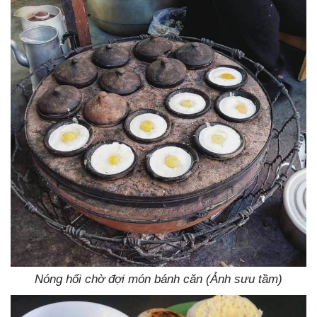
Nóng hổi chờ đợi món bánh căn (Ảnh sưu tầm)