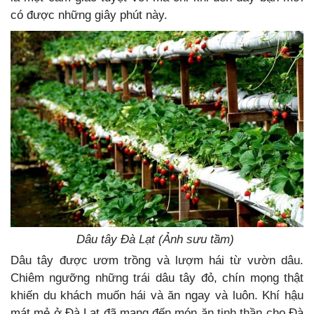
có được những giây phút này.
Dâu tây Đà Lạt (Ảnh sưu tầm)
Dâu tây được ươm trồng và lượm hái từ vườn dâu.
Chiêm ngưỡng những trái dâu tây đỏ, chín mọng thật
khiến du khách muốn hái và ăn ngay và luôn. Khí hậu
mát mẻ ở Đà Lạt đã mang đến món ăn tinh thần cho Đà