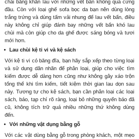
chải bằng khăn lau với những vết bẩn không quá cứng
đầu. Còn với loại ghế sofa bọc da bạn nên dùng lòng
trắng trứng và dùng tấm vải nhung để lau vết bẩn, điều
này không chỉ giúp đánh bay những vết bẩn khó lau
chùi mà còn giúp cho da ghế được sáng bóng và tươi
mới hơn.
Lau chùi kệ ti vi và kệ sách
Với kệ ti vi có băng đĩa, bạn hãy sắp xếp theo từng loại
và sử dụng dãn nhãn để phân loại, giúp cho việc tìm
kiếm được dễ dàng hơn cũng như không gây xáo trộn
tổng thể khi tìm kiếm, tiết kiệm thời gian lau dọn sau
này. Tương tự cho kệ sách, bạn cần phân loại các loại
sách, báo, tạp chí rõ ràng, loại bỏ những quyển báo đã
cũ, không tích trữ quá nhiều những thứ không dùng
đến.
Với những vật dụng bằng gỗ
Với các vật dùng bằng gỗ trong phòng khách, một mẹo