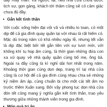
đầy may mắn. Và ngược lại, nếu nhà cửa chưa được
lịch sự, gọn gàng, khách tới thăm cũng sẽ có cảm giác
chưa đủ đầy.
Gắn kết tình thân
Với cuộc sống hiện đại vội vã và nhiều lo toan, có một
dịp để cả gia đình quay quần lại với nhau là rất hiếm có.
Mặc dù trong năm có khá nhiều ngày lễ, nhưng tết vẫn
là dịp đặc biệt bởi tết gắn liền với sự tươi mới, với
không khí tụ họp ấm cúng, là thời gian những đứa con
xa xứ quay về nhà quây quần cùng bố mẹ, ông bà.
Ngoài ra đây cũng là kì nghỉ dài hơi nhất trong năm.
Khoảng thời gian cùng dọn dẹp, trang trí lại nhà cửa
cũng là cơ hội để cả gia đình cùng nhau chia sẻ những
kỷ niệm ấm áp, cùng chuẩn bị cho một cái tết ấm no
trước thềm Xuân sang. Bởi vậy phong tục dọn nhà cửa
đón tết cũng mang ý nghĩa gắn kết tình thân, trao yêu
thương giữa những thành viên trong gia đình.
Món quà tri ân