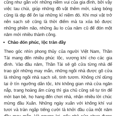
cũng như gắn với những niềm vui của gia đình, bởi vậy
việc lau chùi, giúp những đồ vật thêm mới, sáng bóng
cũng là dịp để ôn lại những kỉ niệm đó. Khi mọi vật trở
nên sạch sẽ cũng là thời điểm mà ta xóa bỏ được
những phiền não, những âu lo của năm cũ để đón một
năm mới nhiều thành công.
Chào đón phúc, lộc tràn đầy
Theo góc nhìn phong thủy của người Việt Nam, Thần
Tài mang đến nhiều phúc lộc, vượng khí cho các gia
đình. Vào đầu năm, Thần Tài sẽ gõ cửa từng nhà để
trao gửi những may mắn, những ngôi nhà được gõ cửa
là những ngôi nhà sạch sẽ, tinh tươm. Không chỉ dừng
lại ở tín ngưỡng dân tộc, khi không gian nhà cửa ngăn
nắp, trang hoàng ấm cúng thì gia chủ cũng sẽ tự tin để
mời bạn bè, họ hang đến chơi nhà, nhận nhiều lời chúc
mừng đầu Xuân. Những ngày xuân với không khí vui
tươi và tràn ngập tiếng cười là khởi đầu của một năm