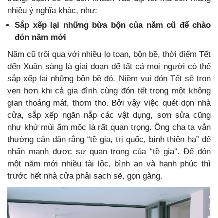
nhiều ý nghĩa khác, như:
Sắp xếp lại những bừa bộn của năm cũ để chào
đón năm mới
Năm cũ trôi qua với nhiều lo toan, bộn bề, thời điểm Tết
đến Xuân sàng là giai đoạn để tất cả mọi người có thể
sắp xếp lại những bộn bề đó. Niềm vui đón Tết sẽ trọn
vẹn hơn khi cả gia đình cùng đón tết trong một không
gian thoáng mát, thơm tho. Bởi vậy việc quét dọn nhà
cửa, sắp xếp ngăn nắp các vật dụng, sơn sửa cũng
như khử mùi ẩm mốc là rất quan trọng. Ông cha ta vẫn
thường căn dặn rằng “tề gia, trị quốc, bình thiên hạ” để
nhấn mạnh được sự quan trọng của “tề gia”. Để đón
một năm mới nhiều tài lộc, bình an và hạnh phúc thì
trước hết nhà cửa phải sạch sẽ, gọn gàng.