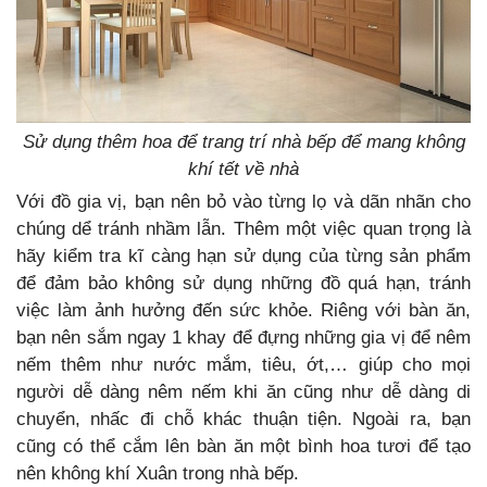
Sử dụng thêm hoa để trang trí nhà bếp để mang không
khí tết về nhà
Với đồ gia vị, bạn nên bỏ vào từng lọ và dãn nhãn cho
chúng dể tránh nhầm lẫn. Thêm một việc quan trọng là
hãy kiểm tra kĩ càng hạn sử dụng của từng sản phẩm
để đảm bảo không sử dụng những đồ quá hạn, tránh
việc làm ảnh hưởng đến sức khỏe. Riêng với bàn ăn,
bạn nên sắm ngay 1 khay để đựng những gia vị để nêm
nếm thêm như nước mắm, tiêu, ớt,… giúp cho mọi
người dễ dàng nêm nếm khi ăn cũng như dễ dàng di
chuyển, nhấc đi chỗ khác thuận tiện. Ngoài ra, bạn
cũng có thể cắm lên bàn ăn một bình hoa tươi để tạo
nên không khí Xuân trong nhà bếp.