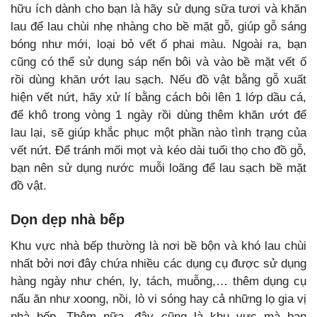
hữu ích dành cho bạn là hãy sử dụng sữa tươi và khăn
lau để lau chùi nhẹ nhàng cho bề mặt gỗ, giúp gỗ sáng
bóng như mới, loại bỏ vết ố phai màu. Ngoài ra, bạn
cũng có thể sử dụng sáp nến bôi và vào bề mặt vết ố
rồi dùng khăn ướt lau sạch. Nếu đồ vật bằng gỗ xuất
hiện vết nứt, hãy xử lí bằng cách bôi lên 1 lớp dầu cá,
để khô trong vòng 1 ngày rồi dùng thêm khăn ướt để
lau lại, sẽ giúp khắc phục một phần nào tình trạng của
vết nứt. Để tránh mối mọt và kéo dài tuổi thọ cho đồ gỗ,
bạn nên sử dụng nước muỗi loãng để lau sạch bề mặt
đồ vật.
Dọn dẹp nhà bếp
Khu vực nhà bếp thường là nơi bề bộn và khó lau chùi
nhất bởi nơi đây chứa nhiều các dụng cụ được sử dụng
hàng ngày như chén, ly, tách, muỗng,… thêm dụng cụ
nấu ăn như xoong, nồi, lò vi sóng hay cả những lọ gia vị
nhà bếp. Thêm nữa, đây cũng là khu vực mà bạn