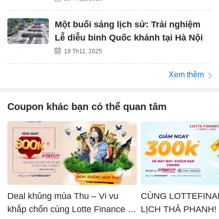
Một buổi sáng lịch sử: Trải nghiệm
Lễ diễu binh Quốc khánh tại Hà Nội
18 Th11, 2025
Xem thêm
Coupon khác bạn có thể quan tâm
Deal khủng mùa Thu – Vi vu
CÙNG LOTTEFINA
khắp chốn cùng Lotte Finance x
LỊCH THẢ PHANH!