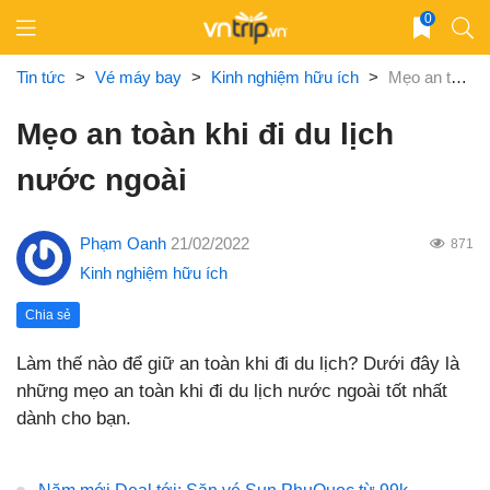
Skip
0
to
content
Tin tức
>
Vé máy bay
>
Kinh nghiệm hữu ích
>
Mẹo an toàn khi đi du lịch nước ngoài
Mẹo an toàn khi đi du lịch
nước ngoài
Phạm Oanh
21/02/2022
871
Kinh nghiệm hữu ích
Chia sẻ
Làm thế nào để giữ an toàn khi đi du lịch? Dưới đây là
những mẹo an toàn khi đi du lịch nước ngoài tốt nhất
dành cho bạn.