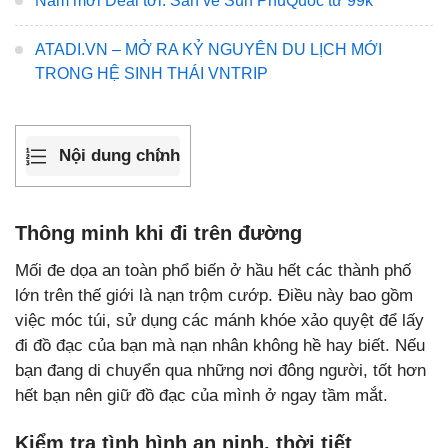
Năm mới Deal tới: Săn vé Sun PhuQuoc từ 99k
ATADI.VN – MỞ RA KỶ NGUYÊN DU LỊCH MỚI
TRONG HỆ SINH THÁI VNTRIP
Nội dung chính
Thông minh khi đi trên đường
Mối đe dọa an toàn phổ biến ở hầu hết các thành phố
lớn trên thế giới là nạn trộm cướp. Điều này bao gồm
việc móc túi, sử dụng các mánh khóe xảo quyệt để lấy
đi đồ đạc của bạn mà nạn nhân không hề hay biết. Nếu
bạn đang di chuyển qua những nơi đông người, tốt hơn
hết bạn nên giữ đồ đạc của mình ở ngay tầm mắt.
Kiểm tra tình hình an ninh, thời tiết