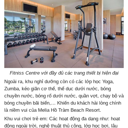
Fitniss Centre với đầy đủ các trang thiết bị hiện đại
Ngoài ra, khu nghỉ dưỡng còn có các lớp học Yoga,
Zumba, kéo giãn cơ thể, thể dục dưới nước, bóng
chuyền nước, bóng rổ dưới nước, quần vợt, chạy bộ và
bóng chuyền bãi biển,… Khiến du khách hài lòng chính
là niềm vui của Melia Hồ Tràm Beach Resort.
Khu vui chơi trẻ em: Các hoạt động đa dạng như: hoạt
động ngoài trời, nghệ thuật thủ công, lớp học bơi, lâu