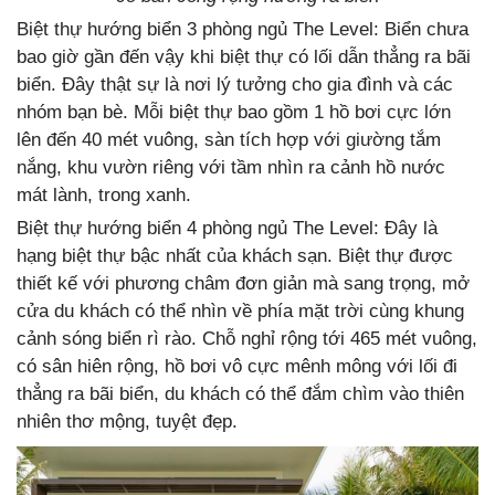
Biệt thự hướng biển 3 phòng ngủ The Level: Biển chưa
bao giờ gần đến vậy khi biệt thự có lối dẫn thẳng ra bãi
biển. Đây thật sự là nơi lý tưởng cho gia đình và các
nhóm bạn bè. Mỗi biệt thự bao gồm 1 hồ bơi cực lớn
lên đến 40 mét vuông, sàn tích hợp với giường tắm
nắng, khu vườn riêng với tầm nhìn ra cảnh hồ nước
mát lành, trong xanh.
Biệt thự hướng biển 4 phòng ngủ The Level: Đây là
hạng biệt thự bậc nhất của khách sạn. Biệt thự được
thiết kế với phương châm đơn giản mà sang trọng, mở
cửa du khách có thể nhìn về phía mặt trời cùng khung
cảnh sóng biển rì rào. Chỗ nghỉ rộng tới 465 mét vuông,
có sân hiên rộng, hồ bơi vô cực mênh mông với lối đi
thẳng ra bãi biển, du khách có thể đắm chìm vào thiên
nhiên thơ mộng, tuyệt đẹp.