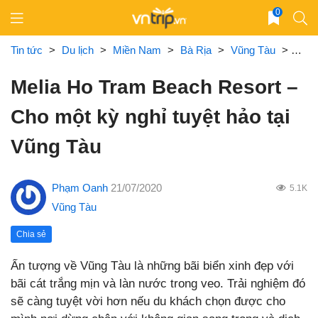
Skip
0
to
content
Tin tức
>
Du lịch
>
Miền Nam
>
Bà Rịa
>
Vũng Tàu
>
Meli
Melia Ho Tram Beach Resort –
Cho một kỳ nghỉ tuyệt hảo tại
Vũng Tàu
Phạm Oanh
21/07/2020
5.1K
Vũng Tàu
Chia sẻ
Ấn tượng về Vũng Tàu là những bãi biển xinh đẹp với
bãi cát trắng mịn và làn nước trong veo. Trải nghiệm đó
sẽ càng tuyệt vời hơn nếu du khách chọn được cho