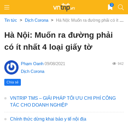
Skip
0
to
content
Tin tức
>
Dịch Corona
>
Hà Nội: Muốn ra đường phải có ít nhất 4 loại giấy tờ
Hà Nội: Muốn ra đường phải
có ít nhất 4 loại giấy tờ
Phạm Oanh
09/08/2021
942
Dịch Corona
Chia sẻ
VNTRIP TMS – GIẢI PHÁP TỐI ƯU CHI PHÍ CÔNG
TÁC CHO DOANH NGHIỆP
Chính thức dừng khai báo y tế nội địa