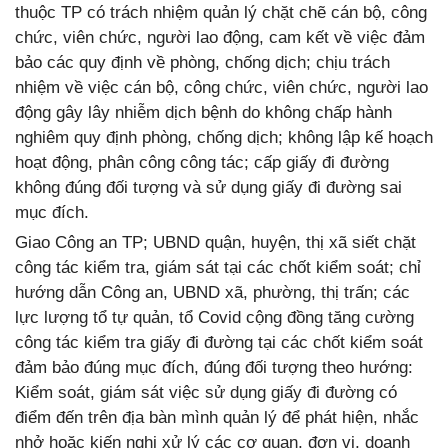
thuộc TP có trách nhiệm quản lý chặt chẽ cán bộ, công
chức, viên chức, người lao động, cam kết về việc đảm
bảo các quy định về phòng, chống dịch; chịu trách
nhiệm về việc cán bộ, công chức, viên chức, người lao
động gây lây nhiễm dịch bệnh do không chấp hành
nghiêm quy định phòng, chống dịch; không lập kế hoạch
hoạt động, phân công công tác; cấp giấy đi đường
không đúng đối tượng và sử dụng giấy đi đường sai
mục đích.
Giao Công an TP; UBND quận, huyện, thị xã siết chặt
công tác kiểm tra, giám sát tại các chốt kiểm soát; chỉ
hướng dẫn Công an, UBND xã, phường, thị trấn; các
lực lượng tổ tự quản, tổ Covid cộng đồng tăng cường
công tác kiểm tra giấy đi đường tại các chốt kiểm soát
đảm bảo đúng mục đích, đúng đối tượng theo hướng:
Kiểm soát, giám sát việc sử dụng giấy đi đường có
điểm đến trên địa bàn mình quản lý để phát hiện, nhắc
nhở hoặc kiến nghị xử lý các cơ quan, đơn vị, doanh