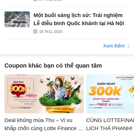
Một buổi sáng lịch sử: Trải nghiệm
Lễ diễu binh Quốc khánh tại Hà Nội
18 Th11, 2025
Xem thêm
Coupon khác bạn có thể quan tâm
Deal khủng mùa Thu – Vi vu
CÙNG LOTTEFINA
khắp chốn cùng Lotte Finance x
LỊCH THẢ PHANH!