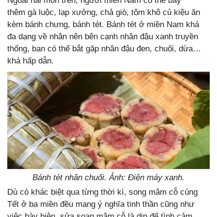
Ngoài hai món trên, người miền Nam có thể bày
thêm gà luộc, lạp xưởng, chả giò, tôm khô củ kiệu ăn
kèm bánh chưng, bánh tét. Bánh tét ở miền Nam khá
đa dạng về nhân nên bên cạnh nhân đậu xanh truyền
thống, bạn có thể bắt gặp nhân đậu đen, chuối, dừa…
khá hấp dẫn.
Bánh tét nhân chuối. Ảnh: Điện máy xanh.
Dù có khác biệt qua từng thời kì, song mâm cỗ cúng
Tết ở ba miền đều mang ý nghĩa tinh thần cũng như
việc bày biện, sửa soạn mâm cỗ là dịp để tình cảm