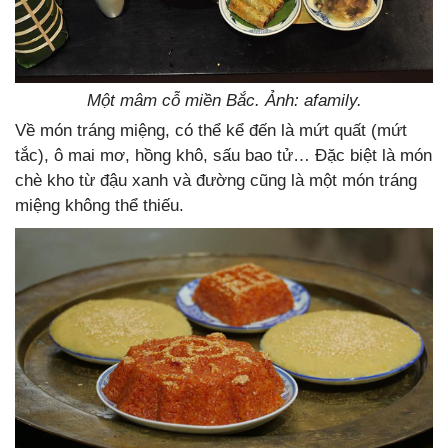
Một mâm cỗ miền Bắc. Ảnh: afamily.
Về món tráng miệng, có thể kể đến là mứt quất (mứt
tắc), ô mai mơ, hồng khô, sấu bao tử… Đặc biệt là món
chè kho từ đậu xanh và đường cũng là một món tráng
miệng không thể thiếu.