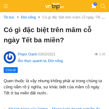
Skip
0
to
content
Tin tức
>
Đời sống
>
Có gì đặc biệt trên mâm cỗ ngày Tết ba miền?
Có gì đặc biệt trên mâm cỗ
ngày Tết ba miền?
Phạm Oanh
03/02/2021
1.2K
Ẩm thực quanh ta
,
Đời sống
Chia sẻ
Quen thuộc là vậy nhưng không phải ai trong chúng ta
cũng nắm rõ ý nghĩa, sự khác biệt của mâm cỗ ngày
Tết ở ba miền đất nước.