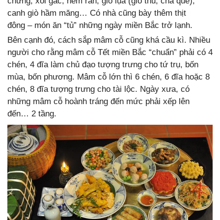
chưng, xôi gấc, nem rán, giò lụa (giò thủ, chả quế),
canh giò hầm măng… Có nhà cũng bày thêm thịt
đông – món ăn “tủ” những ngày miền Bắc trở lạnh.
Bên cạnh đó, cách sắp mâm cỗ cũng khá cầu kì. Nhiều
người cho rằng mâm cỗ Tết miền Bắc “chuẩn” phải có 4
chén, 4 đĩa làm chủ đạo tượng trưng cho tứ trụ, bốn
mùa, bốn phương. Mâm cỗ lớn thì 6 chén, 6 đĩa hoặc 8
chén, 8 đĩa tượng trưng cho tài lộc. Ngày xưa, có
những mâm cỗ hoành tráng đến mức phải xếp lên
đến… 2 tầng.