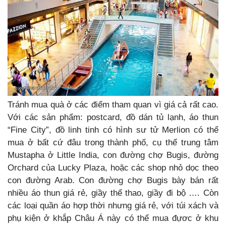
Tránh mua quà ở các điểm tham quan vì giá cả rất cao.
Với các sản phẩm: postcard, đồ dán tủ lạnh, áo thun
“Fine City”, đồ linh tinh có hình sư tử Merlion có thể
mua ở bất cứ đâu trong thành phố, cụ thể trung tâm
Mustapha ở Little India, con đường chợ Bugis, đường
Orchard của Lucky Plaza, hoặc các shop nhỏ dọc theo
con đường Arab. Con đường chợ Bugis bày bán rất
nhiều áo thun giá rẻ, giầy thể thao, giầy đi bộ …. Còn
các loại quần áo hợp thời nhưng giá rẻ, với túi xách và
phụ kiện ở khắp Châu Á này có thể mua đựơc ở khu