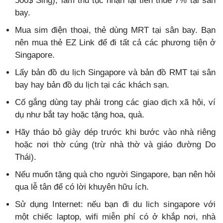
500$ Sing), làm thủ tục nhận lại tiền thuế 7% tại sân
bay.
Mua sim điện thoại, thẻ dùng MRT tại sân bay. Bạn
nên mua thẻ EZ Link để đi tất cả các phương tiện ở
Singapore.
Lấy bản đồ du lịch Singapore và bản đồ RMT tại sân
bay hay bản đồ du lịch tại các khách sạn.
Cố gắng dùng tay phải trong các giao dịch xã hội, ví
dụ như bắt tay hoặc tặng hoa, quà.
Hãy tháo bỏ giày dép trước khi bước vào nhà riêng
hoặc nơi thờ cúng (trừ nhà thờ và giáo đường Do
Thái).
Nếu muốn tặng quà cho người Singapore, bạn nên hỏi
qua lễ tân để có lời khuyên hữu ích.
Sử dụng Internet: nếu bạn đi du lich singapore với
một chiếc laptop, wifi miễn phí có ở khắp nơi, nhà