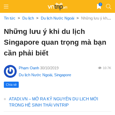
Skip
0
to
content
Tin tức
>
Du lịch
>
Du lịch Nước Ngoài
>
Những lưu ý khi du lịch Singapore quan trọng mà bạn cần phải biết
Những lưu ý khi du lịch
Singapore quan trọng mà bạn
cần phải biết
Phạm Oanh
30/10/2019
10.7K
Du lịch Nước Ngoài
,
Singapore
Chia sẻ
ATADI.VN – MỞ RA KỶ NGUYÊN DU LỊCH MỚI
TRONG HỆ SINH THÁI VNTRIP