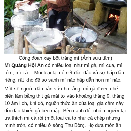
Công đoạn xay bột tráng mì (Ảnh sưu tầm)
Mì Quảng Hội An
có nhiều loại như mì gà, mì cua, mì
tôm, mì cá… Mỗi loại lại có nét độc đáo và sự hấp dẫn
riêng, rất khó để so sánh mì nào hấp dẫn hơn mì nào.
Một số người dân bản sứ cho rằng, mì gà được chế
biến làm bằng thịt gà mái tơ vào khoảng tháng 9, tháng
10 âm lịch, khi đó, nguồn thức ăn của loại gia cầm này
dồi dào khiến gà béo mập. Bên cạnh đó, nhiều người lại
ưa thích mì cá rói (một loại cá to như cá chép nhưng
mình tròn, có nhiều ở sông Thu Bồn). Họ đưa món ăn