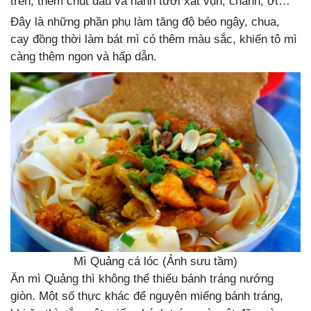
trên, thêm chút dầu và hành tươi xắt vụn, chanh, ớt…
Đây là những phần phụ làm tăng độ béo ngậy, chua,
cay đồng thời làm bát mì có thêm màu sắc, khiến tô mì
càng thêm ngon và hấp dẫn.
Mì Quảng cá lóc (Ảnh sưu tầm)
Ăn mì Quảng thì không thể thiếu bánh tráng nướng
giòn. Một số thực khác để nguyên miếng bánh tráng,