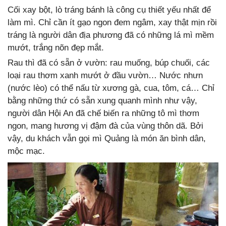
Cối xay bột, lò tráng bánh là công cụ thiết yếu nhất để
làm mì. Chỉ cần ít gạo ngon đem ngâm, xay thật mịn rồi
tráng là người dân địa phương đã có những lá mì mềm
mướt, trắng nõn đẹp mắt.
Rau thì đã có sẵn ở vườn: rau muống, búp chuối, các
loại rau thơm xanh mướt ở đầu vườn… Nước nhưn
(nước lèo) có thể nấu từ xương gà, cua, tôm, cá… Chỉ
bằng những thứ có sẵn xung quanh mình như vậy,
người dân Hội An đã chế biến ra những tô mì thơm
ngon, mang hương vị đậm đà của vùng thôn dã. Bởi
vậy, du khách vẫn gọi mì Quảng là món ăn bình dân,
mộc mạc.