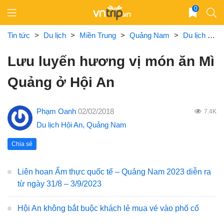
Skip
0
to
content
Tin tức
>
Du lịch
>
Miền Trung
>
Quảng Nam
>
Du lịch Hội An
Lưu luyến hương vị món ăn Mì
Quảng ở Hội An
Phạm Oanh
02/02/2018
7.4K
Du lịch Hội An
,
Quảng Nam
Chia sẻ
Liên hoan Ẩm thực quốc tế – Quảng Nam 2023 diễn ra
từ ngày 31/8 – 3/9/2023
Hội An không bắt buộc khách lẻ mua vé vào phố cổ