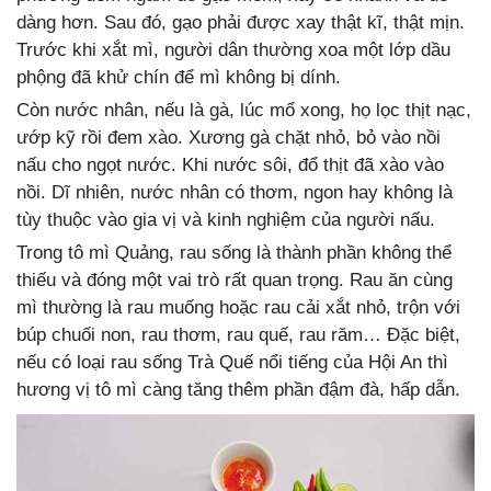
dàng hơn. Sau đó, gạo phải được xay thật kĩ, thật mịn.
Trước khi xắt mì, người dân thường xoa một lớp dầu
phộng đã khử chín để mì không bị dính.
Còn nước nhân, nếu là gà, lúc mổ xong, họ lọc thịt nạc,
ướp kỹ rồi đem xào. Xương gà chặt nhỏ, bỏ vào nồi
nấu cho ngọt nước. Khi nước sôi, đổ thịt đã xào vào
nồi. Dĩ nhiên, nước nhân có thơm, ngon hay không là
tùy thuộc vào gia vị và kinh nghiệm của người nấu.
Trong tô mì Quảng, rau sống là thành phần không thể
thiếu và đóng một vai trò rất quan trọng. Rau ăn cùng
mì thường là rau muống hoặc rau cải xắt nhỏ, trộn với
búp chuối non, rau thơm, rau quế, rau răm… Đặc biệt,
nếu có loại rau sống Trà Quế nổi tiếng của Hội An thì
hương vị tô mì càng tăng thêm phần đậm đà, hấp dẫn.