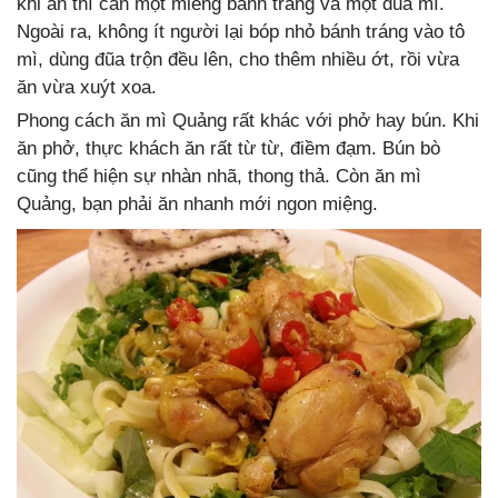
khi ăn thì cắn một miếng bánh tráng và một đũa mì.
Ngoài ra, không ít người lại bóp nhỏ bánh tráng vào tô
mì, dùng đũa trộn đều lên, cho thêm nhiều ớt, rồi vừa
ăn vừa xuýt xoa.
Phong cách ăn mì Quảng rất khác với phở hay bún. Khi
ăn phở, thực khách ăn rất từ từ, điềm đạm. Bún bò
cũng thể hiện sự nhàn nhã, thong thả. Còn ăn mì
Quảng, bạn phải ăn nhanh mới ngon miệng.