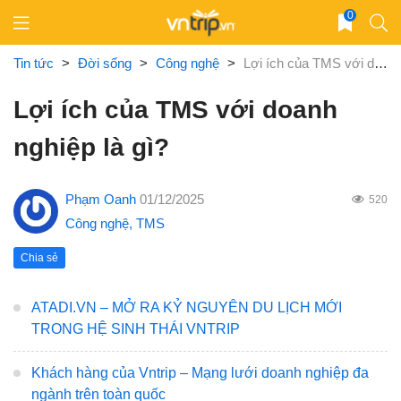
Skip
0
to
content
Tin tức
>
Đời sống
>
Công nghệ
>
Lợi ích của TMS với doanh nghiệp là gì?
Lợi ích của TMS với doanh
nghiệp là gì?
Phạm Oanh
01/12/2025
520
Công nghệ
,
TMS
Chia sẻ
ATADI.VN – MỞ RA KỶ NGUYÊN DU LỊCH MỚI
TRONG HỆ SINH THÁI VNTRIP
Khách hàng của Vntrip – Mạng lưới doanh nghiệp đa
ngành trên toàn quốc