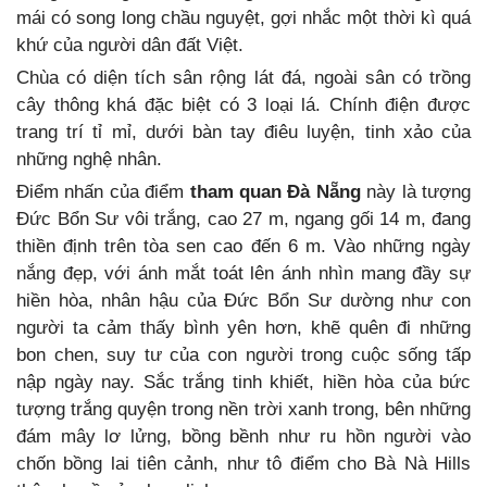
mái có song long chầu nguyệt, gợi nhắc một thời kì quá
khứ của người dân đất Việt.
Chùa có diện tích sân rộng lát đá, ngoài sân có trồng
cây thông khá đặc biệt có 3 loại lá. Chính điện được
trang trí tỉ mỉ, dưới bàn tay điêu luyện, tinh xảo của
những nghệ nhân.
Điểm nhấn của điểm
tham quan Đà Nẵng
này là tượng
Đức Bổn Sư vôi trắng, cao 27 m, ngang gối 14 m, đang
thiền định trên tòa sen cao đến 6 m. Vào những ngày
nắng đẹp, với ánh mắt toát lên ánh nhìn mang đầy sự
hiền hòa, nhân hậu của Đức Bổn Sư dường như con
người ta cảm thấy bình yên hơn, khẽ quên đi những
bon chen, suy tư của con người trong cuộc sống tấp
nập ngày nay. Sắc trắng tinh khiết, hiền hòa của bức
tượng trắng quyện trong nền trời xanh trong, bên những
đám mây lơ lửng, bồng bềnh như ru hồn người vào
chốn bồng lai tiên cảnh, như tô điểm cho Bà Nà Hills