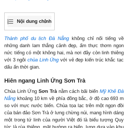
Nội dung chính
Thành phố du lịch Đà Nẵng
không chỉ nổi tiếng về
những danh lam thắng cảnh đẹp, ẩm thực thơm ngon
nức tiếng có một không hai, mà nơi đây còn linh thiêng
với 3 ngôi
chùa Linh Ứng
với vẻ đẹp kiến trúc khắc tạc
dấu ấn thời gian.
Hiên ngang Linh Ứng Sơn Trà
Chùa Linh Ứng
Sơn Trà
nằm cách bãi biển
Mỹ Khê Đà
Nẵng
khoảng 10 km về phía đông bắc, ở độ cao 693 m
so với mực nước biển. Chùa tọa lạc trên một ngọn đồi
của bán đảo Sơn Trà ở lưng chừng núi, mang hình dáng
một trong tứ linh của người Việt đó là biểu tượng Quy
tức là rùa thiêng, mặt hướng ra biển, lưng dựa vào khu