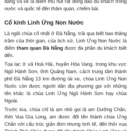
đang và sẽ là điểm thu hút rất đông đảo du khách trong
nước và quốc tế đến thăm quan, chiêm bái.
Cổ kính Linh Ứng Non Nước
Là ngôi chùa cổ nhất ở Đà Nẵng, trải qua biết bao thăng
trầm của thời gian, của lịch sử, Linh Ứng Non Nước là
điểm
tham quan Đà Nẵng
được đa phần du khách biết
đến.
Tọa lạc ở xã Hoà Hải, huyện Hòa Vang, trong khu vực
Ngũ Hành Sơn, tỉnh Quảng Nam, cách trung tâm thành
phố Đà Nẵng 13 km đường lái xe, chùa Linh Ứng Non
Nước còn được người dân địa phương gọi với những
tên khác là chùa Linh Ứng Ngũ Hành Sơn hay chùa
Ngoài.
Trước kia, chùa chỉ là am nhỏ gọi là am Dưỡng Chân,
thời Vua Gia Long, am được đổi tên thành chùa Ứng
Chân với cấu trúc giản đơn nhưng tinh tế, đến thời vua