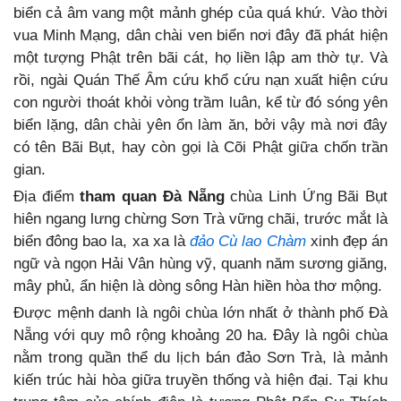
biển cả âm vang một mảnh ghép của quá khứ. Vào thời
vua Minh Mạng, dân chài ven biển nơi đây đã phát hiện
một tượng Phật trên bãi cát, họ liền lập am thờ tự. Và
rồi, ngài Quán Thế Âm cứu khổ cứu nạn xuất hiện cứu
con người thoát khỏi vòng trầm luân, kể từ đó sóng yên
biển lặng, dân chài yên ổn làm ăn, bởi vậy mà nơi đây
có tên Bãi Bụt, hay còn gọi là Cõi Phật giữa chốn trần
gian.
Địa điểm
tham quan Đà Nẵng
chùa Linh Ứng Bãi Bụt
hiên ngang lưng chừng Sơn Trà vững chãi, trước mắt là
biển đông bao la, xa xa là
đảo Cù lao Chàm
xinh đẹp án
ngữ và ngọn Hải Vân hùng vỹ, quanh năm sương giăng,
mây phủ, ẩn hiện là dòng sông Hàn hiền hòa thơ mộng.
Được mệnh danh là ngôi chùa lớn nhất ở thành phố Đà
Nẵng với quy mô rộng khoảng 20 ha. Đây là ngôi chùa
nằm trong quần thể du lịch bán đảo Sơn Trà, là mảnh
kiến trúc hài hòa giữa truyền thống và hiện đại. Tại khu