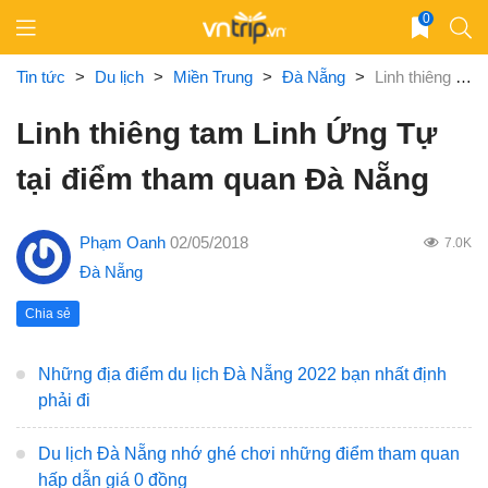
Skip
0
to
content
Tin tức
>
Du lịch
>
Miền Trung
>
Đà Nẵng
>
Linh thiêng tam Linh Ứng Tự tại điểm tham quan Đà Nẵng
Linh thiêng tam Linh Ứng Tự
tại điểm tham quan Đà Nẵng
Phạm Oanh
02/05/2018
7.0K
Đà Nẵng
Chia sẻ
Những địa điểm du lịch Đà Nẵng 2022 bạn nhất định
phải đi
Du lịch Đà Nẵng nhớ ghé chơi những điểm tham quan
hấp dẫn giá 0 đồng