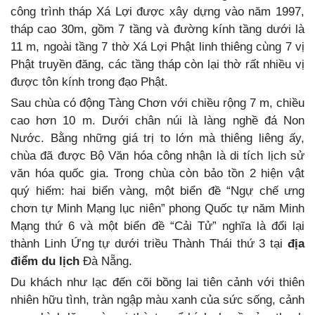
công trình tháp Xá Lợi được xây dựng vào năm 1997,
tháp cao 30m, gồm 7 tầng và đường kính tầng dưới là
11 m, ngoài tầng 7 thờ Xá Lợi Phật linh thiêng cùng 7 vị
Phật truyền đăng, các tầng tháp còn lại thờ rất nhiều vị
được tôn kính trong đạo Phật.
Sau chùa có động Tàng Chơn với chiều rộng 7 m, chiều
cao hơn 10 m. Dưới chân núi là làng nghề đá Non
Nước. Bằng những giá trị to lớn mà thiêng liêng ấy,
chùa đã được Bộ Văn hóa công nhận là di tích lịch sử
văn hóa quốc gia. Trong chùa còn bảo tồn 2 hiện vật
quý hiếm: hai biển vàng, một biển đề “Ngự chế ưng
chơn tự Minh Mạng lục niên” phong Quốc tự năm Minh
Mạng thứ 6 và một biển đề “Cải Tử” nghĩa là đổi lại
thành Linh Ứng tự dưới triều Thành Thái thứ 3 tại
địa
điểm du lịch
Đà Nẵng.
Du khách như lạc đến cõi bồng lai tiên cảnh với thiên
nhiên hữu tình, tràn ngập màu xanh của sức sống, cảnh