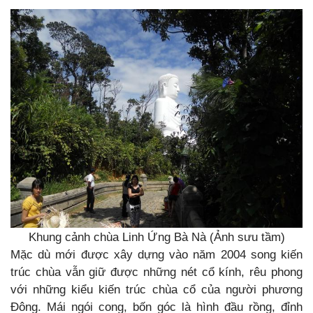
Khung cảnh chùa Linh Ứng Bà Nà (Ảnh sưu tầm)
Mặc dù mới được xây dựng vào năm 2004 song kiến
trúc chùa vẫn giữ được những nét cổ kính, rêu phong
với những kiểu kiến trúc chùa cổ của người phương
Đông. Mái ngói cong, bốn góc là hình đầu rồng, đỉnh