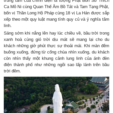
trung tâm của chính điện là tượng Phật Bổn Sư Thích
Ca Mô Ni cùng Quan Thế Âm Bồ Tát và Tam Tạng Phật,
bốn vị Thần Long Hộ Pháp cùng 18 vị La Hán được sắp
xếp theo một quy luật mang tính quy củ và ý nghĩa tâm
linh.
Sáng sớm khi nắng lên hay lúc chiều về, bầu trời trong
xanh hoà cùng gió trời dịu mát sẽ mang lại cho du
khách những giờ phút thực sự thoải mái. Khi màn đêm
buông xuống, đứng từ cổng chùa nhìn xuống, du khách
còn nhìn thấy một khung cảnh lung linh của ánh đèn
điện thành phố như những ngôi sao lấp lánh trên bầu
trời đêm.