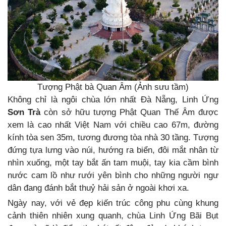
Tượng Phật bà Quan Âm (Ảnh sưu tầm)
Không chỉ là ngôi chùa lớn nhất Đà Nẵng, Linh Ứng
Sơn Trà
còn sở hữu tượng Phật Quan Thế Âm được
xem là cao nhất Việt Nam với chiều cao 67m, đường
kính tòa sen 35m, tương đương tòa nhà 30 tầng. Tượng
đứng tựa lưng vào núi, hướng ra biển, đôi mắt nhân từ
nhìn xuống, một tay bắt ấn tam muội, tay kia cầm bình
nước cam lồ như rưới yên bình cho những người ngư
dân đang đánh bắt thuỷ hải sản ở ngoài khơi xa.
Ngày nay, với vẻ đẹp kiến trúc công phu cùng khung
cảnh thiên nhiên xung quanh, chùa Linh Ứng Bãi Bụt