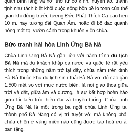
quan bình lặng và nơi thờ tự cổ kính, huyền ảo, thanh
tịnh như tách biệt khỏi cuộc sống bộn bề lo toan của thế
gian khi đứng trước tượng Đức Phật Thích Ca cao hơn
10 m, hay tượng đài Quan Âm, hoặc đi bộ dạo quanh
hóng mát tại vườn cảnh trong khuôn viên chùa.
Bức tranh hài hòa Linh Ứng Bà Nà
Chùa Linh Ứng Bà Nà gắn liền với hành trình
du lịch
Bà Nà
mà du khách khắp cả nước và quốc tế rất yêu
thích trong những năm trở lại đây, chùa nằm trên đỉnh
Bà Nà thuộc khu du lịch sinh thái Bà Nà với độ cao gần
1.500 mét so với mực nước biển, là nơi giao thoa giữa
trời và đất, giữa âm và dương, là sự kết hợp hoàn hảo
giữa lối kiến trúc hiện đại và truyền thống. Chùa Linh
Ứng Bà Nà là một trong ba ngôi chùa Linh Ứng tại
thành phố Đà Nẵng có vị trí tuyệt vời mà không phải
chùa chiền ở vùng miền nào cũng được tạo hoá ưu ái
ban tặng.