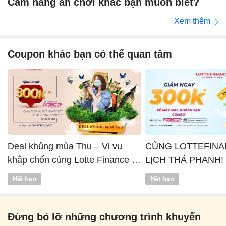
Cẩm nang ăn chơi khác bạn muốn biết?
Xem thêm
Coupon khác bạn có thể quan tâm
Deal khủng mùa Thu – Vi vu
CÙNG LOTTEFINA
khắp chốn cùng Lotte Finance x
LỊCH THẢ PHANH!
Vntrip
Hết hạn
Hết hạn
Đừng bỏ lỡ những chương trình khuyến