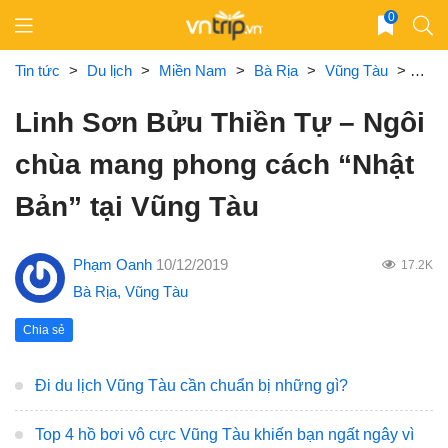
Skip
0
to
content
Tin tức
>
Du lịch
>
Miền Nam
>
Bà Rịa
>
Vũng Tàu
>
Linh
Linh Sơn Bửu Thiền Tự – Ngôi
chùa mang phong cách “Nhật
Bản” tại Vũng Tàu
Phạm Oanh
10/12/2019
17.2K
Bà Rịa
,
Vũng Tàu
Chia sẻ
Đi du lịch Vũng Tàu cần chuẩn bị những gì?
Top 4 hồ bơi vô cực Vũng Tàu khiến bạn ngất ngây vì