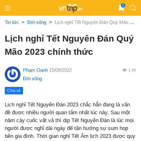
Skip
0
to
content
Tin tức
>
Đời sống
>
Lịch nghỉ Tết Nguyên Đán Quý Mão 2023 chính thức
Lịch nghỉ Tết Nguyên Đán Quý
Mão 2023 chính thức
Phạm Oanh
15/09/2022
1.4K
Đời sống
Chia sẻ
Lịch nghỉ Tết Nguyên Đán 2023 chắc hẳn đang là vấn
đề được nhiều người quan tâm nhất lúc này. Sau một
năm cày cuốc vất vả thì dịp Tết Nguyên Đán là lúc mọi
người được nghỉ dài ngày để tận hưởng sự sum họp
bên gia đình. Thời gian nghỉ Tết Âm lịch 2023 được quy