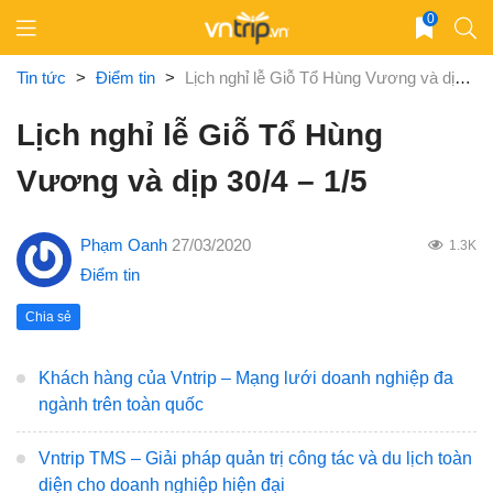
Skip
0
to
content
Tin tức
>
Điểm tin
>
Lịch nghỉ lễ Giỗ Tổ Hùng Vương và dịp 30/4 – 1/5
Lịch nghỉ lễ Giỗ Tổ Hùng
Vương và dịp 30/4 – 1/5
Phạm Oanh
27/03/2020
1.3K
Điểm tin
Chia sẻ
Khách hàng của Vntrip – Mạng lưới doanh nghiệp đa
ngành trên toàn quốc
Vntrip TMS – Giải pháp quản trị công tác và du lịch toàn
diện cho doanh nghiệp hiện đại