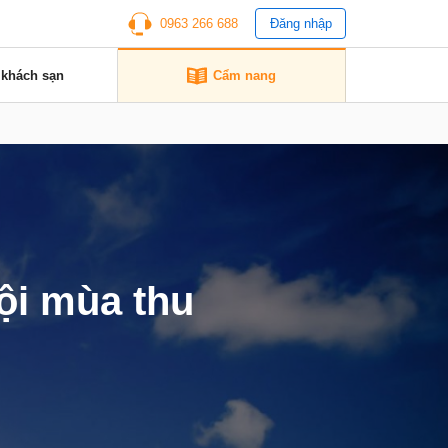
0963 266 688
Đăng nhập
 khách sạn
Cẩm nang
ội mùa thu