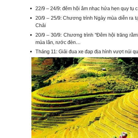
22/9 – 24/9: đêm hội âm nhạc hứa hẹn quy tụ c
20/9 – 25/9: Chương trình Ngày mùa diễn ra t
Chải
20/9 – 30/9: Chương trình “Đêm hội trăng rằm
múa lân, rước đèn…
Tháng 11: Giải đua xe đạp địa hình vượt núi qu