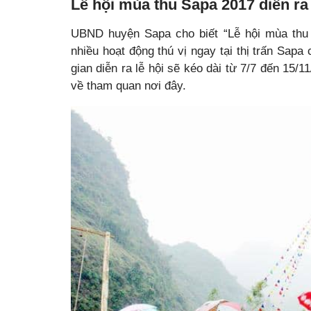
Lễ hội mùa thu Sapa 2017 diễn ra
UBND huyện Sapa cho biết “Lễ hội mùa thu 
nhiều hoạt động thú vị ngay tại thị trấn Sapa
gian diễn ra lễ hội sẽ kéo dài từ 7/7 đến 15/
về tham quan nơi đây.