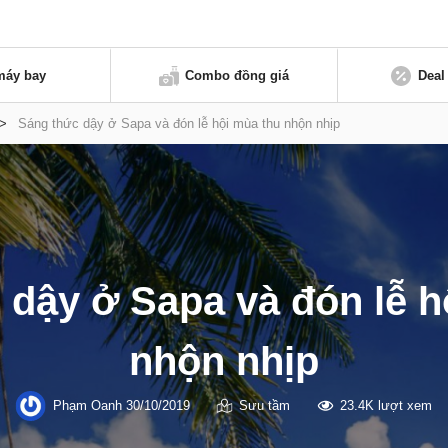
máy bay
Combo đồng giá
Deal
>
Sáng thức dậy ở Sapa và đón lễ hội mùa thu nhộn nhịp
 dậy ở Sapa và đón lễ h
nhộn nhịp
Phạm Oanh
30/10/2019
Sưu tầm
23.4K lượt xem