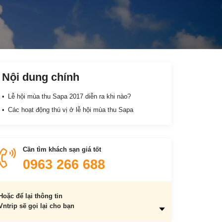
Nội dung chính
Lễ hội mùa thu Sapa 2017 diễn ra khi nào?
Các hoạt động thú vị ở lễ hội mùa thu Sapa
Cần tìm khách sạn giá tốt
0963 266 688
Hoặc để lại thông tin
Vntrip sẽ gọi lại cho bạn