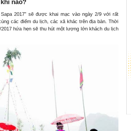
 khi nào?
Sapa 2017” sẽ được khai mạc vào ngày 2/9 với rất
 cùng các điểm du lịch, các xã khác trên địa bàn. Thời
11/2017 hứa hẹn sẽ thu hút một lượng lớn khách du lịch