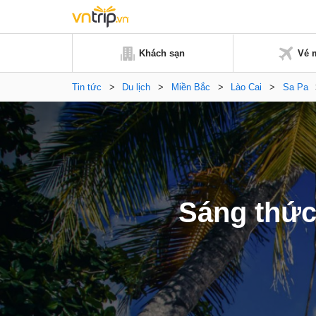
Khách sạn
Vé 
Tin tức
>
Du lịch
>
Miền Bắc
>
Lào Cai
>
Sa Pa
Sáng thức