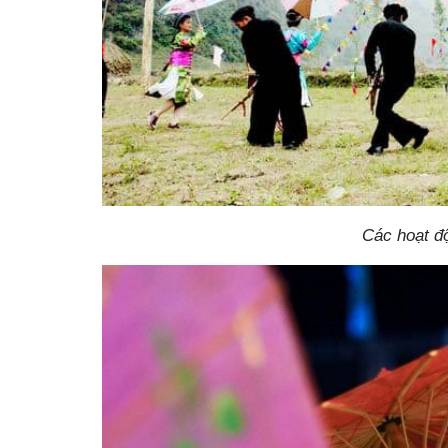
Các hoạt độ